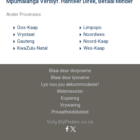
Mpumalanga Verblyf. Hanteer Direk, Betaal Minder
Ander Provinsies
Oos-Kaap
Limpopo
Vrystaat
Noordwes
Gauteng
Noord-Kaap
KwaZulu-Natal
Wes-Kaap
Blaai deur dorpname
Blaai deur lysname
Lys nou jou akkommodasie!
Webmeester
Kopiereg
Vrywaring
Privaatheidsbeleid
Volg BlyPlekke.co.za