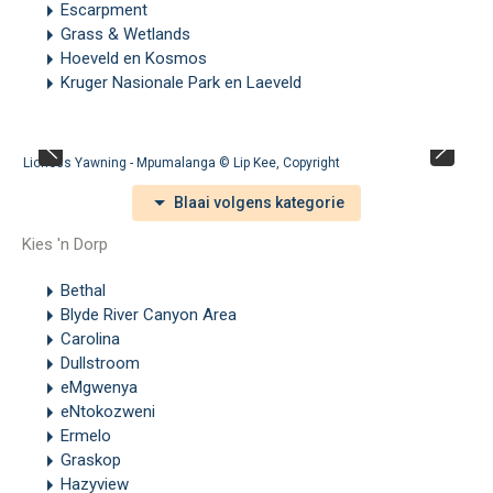
Escarpment
Grass & Wetlands
Hoeveld en Kosmos
Kruger Nasionale Park en Laeveld
Lioness Yawning - Mpumalanga ©
Lip Kee
,
Copyright
Blaai volgens kategorie
Kies 'n Dorp
Bethal
Blyde River Canyon Area
Carolina
Dullstroom
eMgwenya
eNtokozweni
Ermelo
Graskop
Hazyview