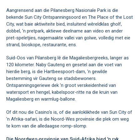
Aangrensend aan die Pilanesberg Nasionale Park is die
bekende Sun City Ontspanningsoord en The Place of the Lost
City, wat baie aktiwiteite bied, insluitend wêreldklas gholf,
dobbel, 'n pretpark, aktiewe deelname aan video en ander
pret-speletjies, nagemaakte vallei van golwe, volledig met eie
strand, bioskope, restaurante, ens.
Suid-Oos van Pilansberg lê die Magaliesbergreeks, langer as
120 kilometer. Naby Gauteng en gesetel aan die voet van
hierdie berg, is die Hartbeespoort-dam, 'n gewilde
bestemming vir Gauteng se stadsbewoners.
Ontspanningsgeriewe dek 'n groot verskeidenheid van
watersport en hengel, kabelspoor-ritte na die kruin van
Magaliesberg en warmlug-ballone.
Of dit nou die Casino's is, of die aanloklikhede van Sun City of
'n Afrika-safari, is die Noord-Wes provinsie die plek om weg
te kom van die alledaagse romp-slomp.
Die Noordwes-provinsie van Suid-Afrika bied 'n ryk