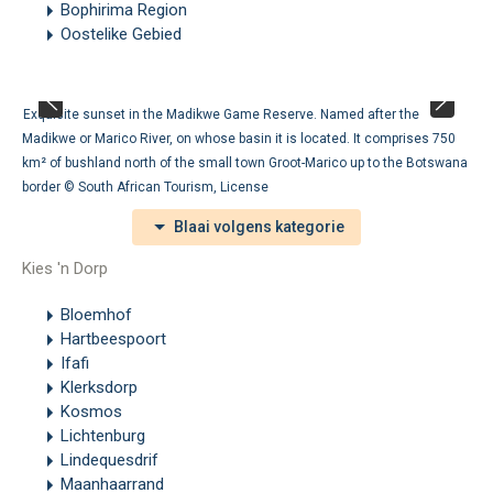
Bophirima Region
Oostelike Gebied
Exquisite sunset in the Madikwe Game Reserve. Named after the
Madikwe or Marico River, on whose basin it is located. It comprises 750
km² of bushland north of the small town Groot-Marico up to the Botswana
border ©
South African Tourism
,
License
Blaai volgens kategorie
Kies 'n Dorp
Bloemhof
Hartbeespoort
Ifafi
Klerksdorp
Kosmos
Lichtenburg
Lindequesdrif
Maanhaarrand