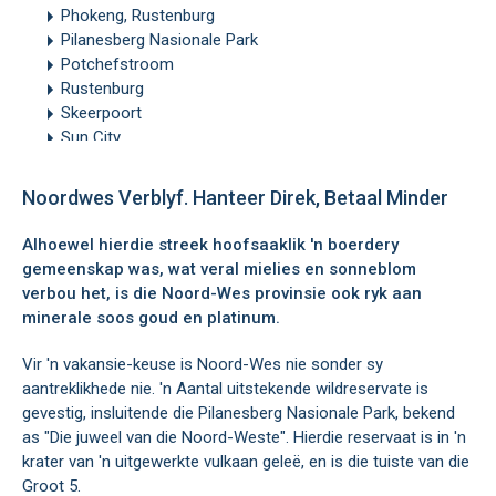
Phokeng, Rustenburg
Pilanesberg Nasionale Park
Potchefstroom
Rustenburg
Skeerpoort
Sun City
Vryburg
Noordwes Verblyf. Hanteer Direk, Betaal Minder
Alhoewel hierdie streek hoofsaaklik 'n boerdery
gemeenskap was, wat veral mielies en sonneblom
verbou het, is die
Noord-Wes
provinsie ook ryk aan
minerale soos goud en platinum.
Vir 'n vakansie-keuse is Noord-Wes nie sonder sy
aantreklikhede nie. 'n Aantal uitstekende wildreservate is
gevestig, insluitende die Pilanesberg Nasionale Park, bekend
as "Die juweel van die Noord-Weste". Hierdie reservaat is in 'n
krater van 'n uitgewerkte vulkaan geleë, en is die tuiste van die
Groot 5.