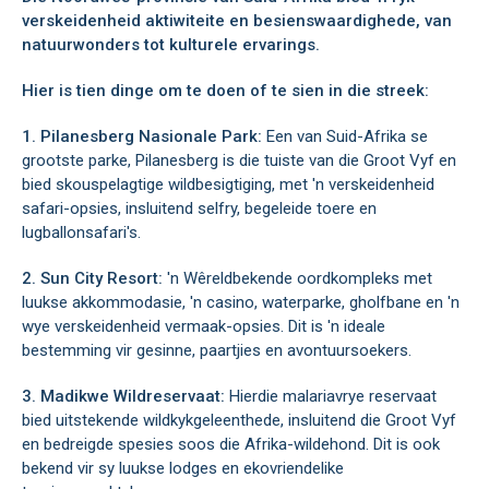
verskeidenheid aktiwiteite en besienswaardighede, van
natuurwonders tot kulturele ervarings.
Hier is tien dinge om te doen of te sien in die streek:
1. Pilanesberg Nasionale Park:
Een van Suid-Afrika se
grootste parke, Pilanesberg is die tuiste van die Groot Vyf en
bied skouspelagtige wildbesigtiging, met 'n verskeidenheid
safari-opsies, insluitend selfry, begeleide toere en
lugballonsafari's.
2. Sun City Resort:
'n Wêreldbekende oordkompleks met
luukse akkommodasie, 'n casino, waterparke, gholfbane en 'n
wye verskeidenheid vermaak-opsies. Dit is 'n ideale
bestemming vir gesinne, paartjies en avontuursoekers.
3. Madikwe Wildreservaat:
Hierdie malariavrye reservaat
bied uitstekende wildkykgeleenthede, insluitend die Groot Vyf
en bedreigde spesies soos die Afrika-wildehond. Dit is ook
bekend vir sy luukse lodges en ekovriendelike