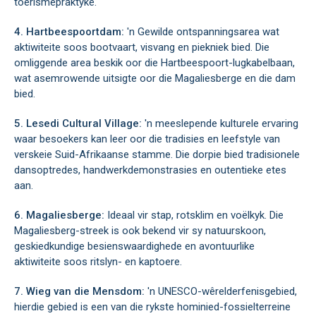
toerismepraktyke.
4. Hartbeespoortdam:
'n Gewilde ontspanningsarea wat
aktiwiteite soos bootvaart, visvang en piekniek bied. Die
omliggende area beskik oor die Hartbeespoort-lugkabelbaan,
wat asemrowende uitsigte oor die Magaliesberge en die dam
bied.
5. Lesedi Cultural Village:
'n meeslepende kulturele ervaring
waar besoekers kan leer oor die tradisies en leefstyle van
verskeie Suid-Afrikaanse stamme. Die dorpie bied tradisionele
dansoptredes, handwerkdemonstrasies en outentieke etes
aan.
6. Magaliesberge:
Ideaal vir stap, rotsklim en voëlkyk. Die
Magaliesberg-streek is ook bekend vir sy natuurskoon,
geskiedkundige besienswaardighede en avontuurlike
aktiwiteite soos ritslyn- en kaptoere.
7. Wieg van die Mensdom:
'n UNESCO-wêrelderfenisgebied,
hierdie gebied is een van die rykste hominied-fossielterreine