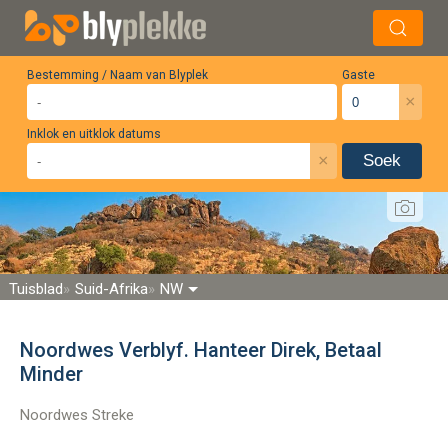
Bestemming / Naam van Blyplek
Gaste
×
Inklok en uitklok datums
×
Soek
Tuisblad
Suid-Afrika
NW
Noordwes Verblyf. Hanteer Direk, Betaal
Minder
Noordwes Streke