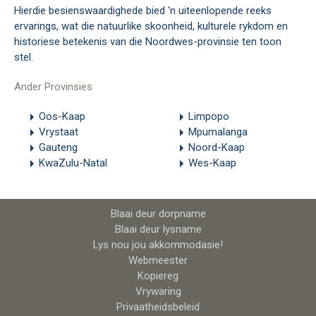
Hierdie besienswaardighede bied 'n uiteenlopende reeks
ervarings, wat die natuurlike skoonheid, kulturele rykdom en
historiese betekenis van die Noordwes-provinsie ten toon
stel.
Ander Provinsies
Oos-Kaap
Limpopo
Vrystaat
Mpumalanga
Gauteng
Noord-Kaap
KwaZulu-Natal
Wes-Kaap
Blaai deur dorpname
Blaai deur lysname
Lys nou jou akkommodasie!
Webmeester
Kopiereg
Vrywaring
Privaatheidsbeleid