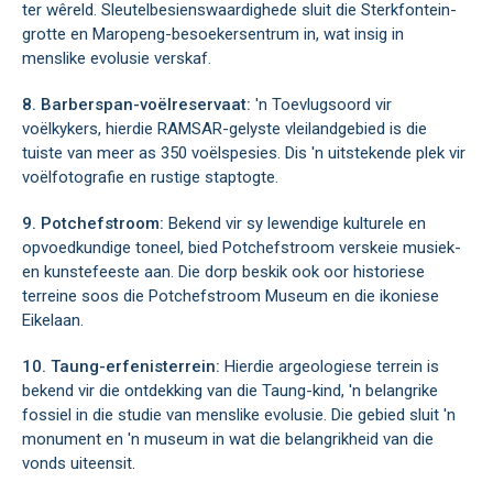
ter wêreld. Sleutelbesienswaardighede sluit die Sterkfontein-
grotte en Maropeng-besoekersentrum in, wat insig in
menslike evolusie verskaf.
8. Barberspan-voëlreservaat:
'n Toevlugsoord vir
voëlkykers, hierdie RAMSAR-gelyste vleilandgebied is die
tuiste van meer as 350 voëlspesies. Dis 'n uitstekende plek vir
voëlfotografie en rustige staptogte.
9. Potchefstroom:
Bekend vir sy lewendige kulturele en
opvoedkundige toneel, bied Potchefstroom verskeie musiek-
en kunstefeeste aan. Die dorp beskik ook oor historiese
terreine soos die Potchefstroom Museum en die ikoniese
Eikelaan.
10. Taung-erfenisterrein:
Hierdie argeologiese terrein is
bekend vir die ontdekking van die Taung-kind, 'n belangrike
fossiel in die studie van menslike evolusie. Die gebied sluit 'n
monument en 'n museum in wat die belangrikheid van die
vonds uiteensit.