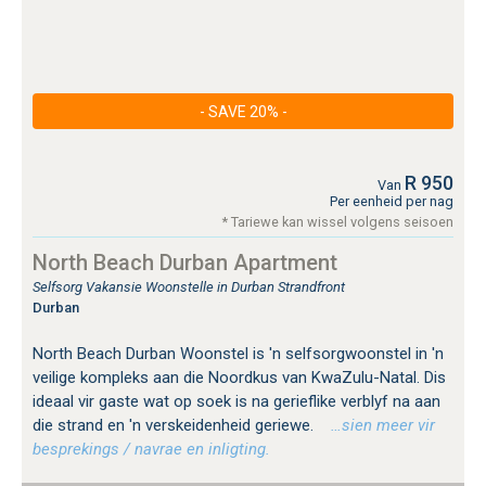
- SAVE 20% -
R 950
Van
Per eenheid per nag
* Tariewe kan wissel volgens seisoen
North Beach Durban Apartment
Selfsorg Vakansie Woonstelle in Durban Strandfront
Durban
North Beach Durban Woonstel is 'n selfsorgwoonstel in 'n
veilige kompleks aan die Noordkus van KwaZulu-Natal. Dis
ideaal vir gaste wat op soek is na gerieflike verblyf na aan
die strand en 'n verskeidenheid geriewe.
…sien meer vir
besprekings / navrae en inligting.