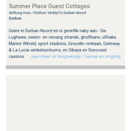
Summer Place Guest Cottages
Selfsorg Huis / Kothuis Verblyf in Durban Noord
Durban
Geleë in Durban-Noord en is gerieflik naby aan:- Die
Lughawe, swem- en visvang strande, gholfbane, uShaka
Marine Wêreld, sport stadions, Greyville-renbaan, Gateway
& La Lucia-winkelsentrums, en Sibaya en Suncoast
casinos.
…sien meer vir besprekings / navrae en inligting.