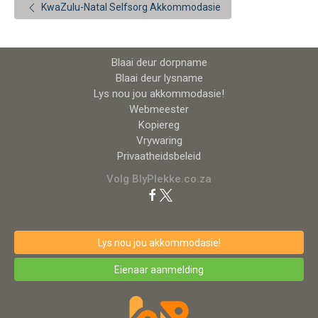
KwaZulu-Natal Selfsorg Akkommodasie
Blaai deur dorpname
Blaai deur lysname
Lys nou jou akkommodasie!
Webmeester
Kopiereg
Vrywaring
Privaatheidsbeleid
Volg BlyPlekke.co.za
Lys nou jou akkommodasie!
Eienaar aanmelding