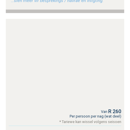
…sien meer vir besprekings / navrae en inligting.
R 260
Van
Per persoon per nag (wat deel)
* Tariewe kan wissel volgens seisoen