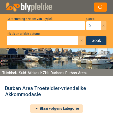
Bestemming / Naam van Blyplek
Gaste
×
Inklok en uitklok datums
×
Soek
Tuisblad
Suid-Afrika
KZN
Durban
Durban Area
Durban Area Troeteldier-vriendelike
Akkommodasie
Blaai volgens kategorie