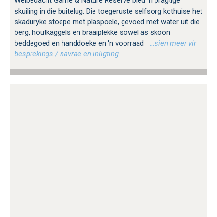
Welbedacht Game & Nature Reserve bied 'n pragtige
skuiling in die buitelug. Die toegeruste selfsorg kothuise het
skaduryke stoepe met plaspoele, gevoed met water uit die
berg, houtkaggels en braaiplekke sowel as skoon
beddegoed en handdoeke en 'n voorraad
…sien meer vir
besprekings / navrae en inligting.