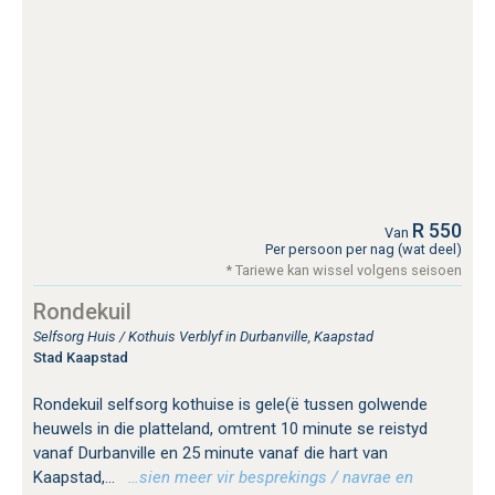
Stellenbosch
Stilbaai
Swellendam
The Crags
Tulbagh
Van Dyks Bay
West Beach
Wilderness, George
Wolseley
Worcester
R 550
Van
Per persoon per nag (wat deel)
* Tariewe kan wissel volgens seisoen
Rondekuil
Selfsorg Huis / Kothuis Verblyf in Durbanville, Kaapstad
Stad Kaapstad
Rondekuil selfsorg kothuise is gele(ë tussen golwende
heuwels in die platteland, omtrent 10 minute se reistyd
vanaf Durbanville en 25 minute vanaf die hart van
Kaapstad,...
…sien meer vir besprekings / navrae en