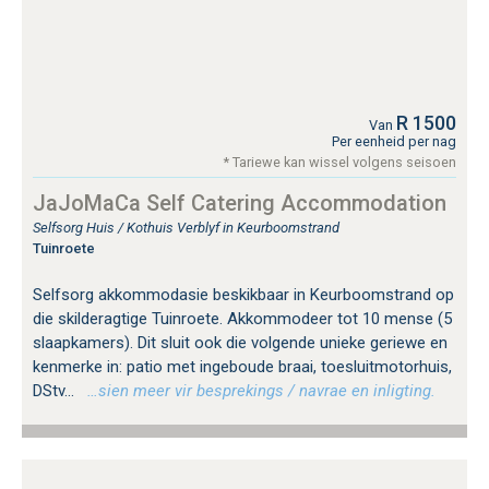
R 1500
Van
Per eenheid per nag
* Tariewe kan wissel volgens seisoen
JaJoMaCa Self Catering Accommodation
Selfsorg Huis / Kothuis Verblyf in Keurboomstrand
Tuinroete
Selfsorg akkommodasie beskikbaar in Keurboomstrand op
die skilderagtige Tuinroete. Akkommodeer tot 10 mense (5
slaapkamers). Dit sluit ook die volgende unieke geriewe en
kenmerke in: patio met ingeboude braai, toesluitmotorhuis,
DStv...
…sien meer vir besprekings / navrae en inligting.