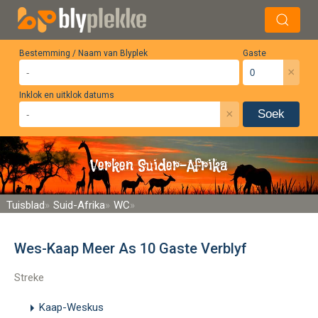
Bestemming / Naam van Blyplek
Gaste
×
Inklok en uitklok datums
×
Soek
Verken Suider-Afrika
Tuisblad
Suid-Afrika
WC
Wes-Kaap Meer As 10 Gaste Verblyf
Streke
Kaap-Weskus