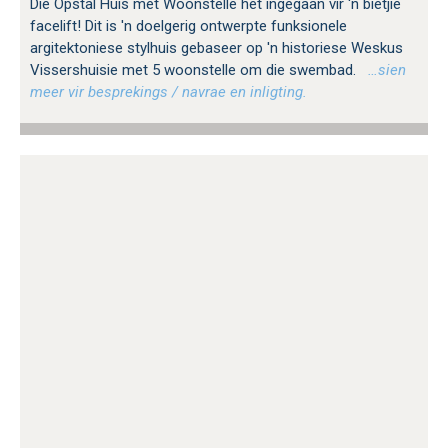
Die Opstal Huis met Woonstelle het ingegaan vir 'n bietjie
facelift! Dit is 'n doelgerig ontwerpte funksionele
argitektoniese stylhuis gebaseer op 'n historiese Weskus
Vissershuisie met 5 woonstelle om die swembad.
…sien
meer vir besprekings / navrae en inligting.