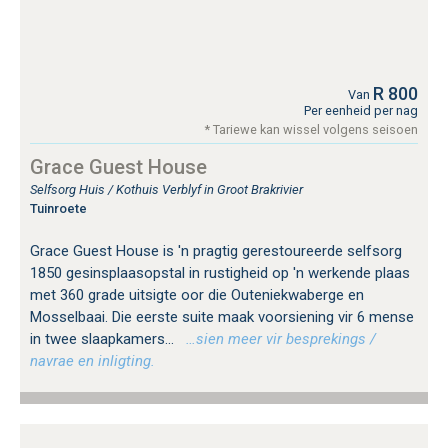
R 800
Van
Per eenheid per nag
* Tariewe kan wissel volgens seisoen
Grace Guest House
Selfsorg Huis / Kothuis Verblyf in Groot Brakrivier
Tuinroete
Grace Guest House is 'n pragtig gerestoureerde selfsorg
1850 gesinsplaasopstal in rustigheid op 'n werkende plaas
met 360 grade uitsigte oor die Outeniekwaberge en
Mosselbaai. Die eerste suite maak voorsiening vir 6 mense
in twee slaapkamers...
…sien meer vir besprekings /
navrae en inligting.