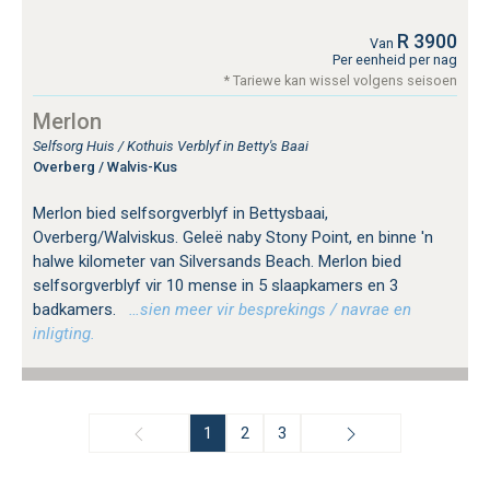
R 3900
Van
Per eenheid per nag
* Tariewe kan wissel volgens seisoen
Merlon
Selfsorg Huis / Kothuis Verblyf in Betty's Baai
Overberg / Walvis-Kus
Merlon bied selfsorgverblyf in Bettysbaai,
Overberg/Walviskus. Geleë naby Stony Point, en binne 'n
halwe kilometer van Silversands Beach. Merlon bied
selfsorgverblyf vir 10 mense in 5 slaapkamers en 3
badkamers.
…sien meer vir besprekings / navrae en
inligting.
1
2
3