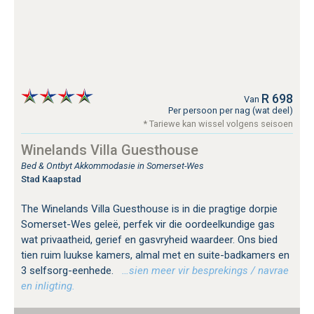
R 698
Van
Per persoon per nag (wat deel)
* Tariewe kan wissel volgens seisoen
Winelands Villa Guesthouse
Bed & Ontbyt Akkommodasie in Somerset-Wes
Stad Kaapstad
The Winelands Villa Guesthouse is in die pragtige dorpie
Somerset-Wes geleë, perfek vir die oordeelkundige gas
wat privaatheid, gerief en gasvryheid waardeer. Ons bied
tien ruim luukse kamers, almal met en suite-badkamers en
3 selfsorg-eenhede.
…sien meer vir besprekings / navrae
en inligting.