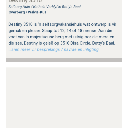
Destiny 3510
Selfsorg Huis / Kothuis Verblyf in Betty's Baai
Overberg / Walvis-Kus
Destiny 3510 is 'n selfsorgvakansiehuis wat ontwerp is vir
gemak en plesier. Slaap tot 12, 14 of 18 mense. Aan die
voet van 'n majestueuse berg met uitsig oor die mere en
die see, Destiny is geleë op 3510 Disa Circle, Betty's Baai.
…sien meer vir besprekings / navrae en inligting.