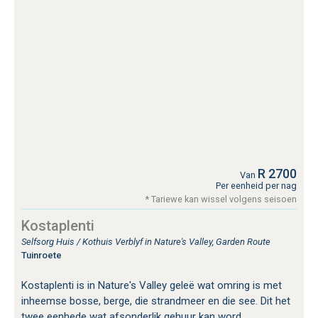
R 2700
Van
Per eenheid per nag
* Tariewe kan wissel volgens seisoen
Kostaplenti
Selfsorg Huis / Kothuis Verblyf in Nature's Valley, Garden Route
Tuinroete
Kostaplenti is in Nature's Valley geleë wat omring is met
inheemse bosse, berge, die strandmeer en die see. Dit het
twee eenhede wat afsonderlik gehuur kan word.