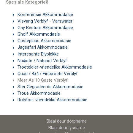
Spesiale Kategorieë
Konferensie Akkommodasie
Visvang Verblyf - Varswater
Gay Bestuur Akkommodasie
Gholf Akkommodasie
Gasteplaas Akkommodasie
Jagsafari Akkommodasie
Interesante Blyplekke
Nudiste / Naturist Verblyf
Troeteldier-vriendelike Akkommodasie
Quad / 4x4 / Fietsroete Verblyf
Meer As 10 Gaste Verblyf
Ster Gegradeerde Akkommodasie
Troue Akkommodasie
Rolstoel-vriendelike Akkommodasie
Blaai deur dorpname
Blaai deur lysname