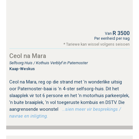
R 3500
Van
Per eenheid per nag
* Tariewe kan wissel volgens seisoen
Ceol na Mara
Selfsorg Huis / Kothuis Verblyf in Paternoster
Kaap-Weskus
Ceol na Mara, reg op die strand met 'n wonderlike uitsig
oor Paternoster-baai is 'n 4-ster selfsorg-huis. Dit het
slaapplek vir tot 6 persone en het 'n motorhuis parkeerplek,
'n buite braaiplek, 'n vol toegeruste kombuis en DSTV. Die
aangrensende woonstel
…sien meer vir besprekings /
navrae en inligting.