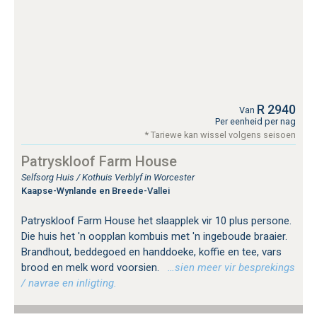
R 2940
Van
Per eenheid per nag
* Tariewe kan wissel volgens seisoen
Patryskloof Farm House
Selfsorg Huis / Kothuis Verblyf in Worcester
Kaapse-Wynlande en Breede-Vallei
Patryskloof Farm House het slaapplek vir 10 plus persone.
Die huis het 'n oopplan kombuis met 'n ingeboude braaier.
Brandhout, beddegoed en handdoeke, koffie en tee, vars
brood en melk word voorsien.
…sien meer vir besprekings
/ navrae en inligting.