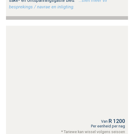
sake- en ontspanningsgaste bied.
…sien meer vir
besprekings / navrae en inligting.
R 1200
Van
Per eenheid per nag
* Tariewe kan wissel volgens seisoen