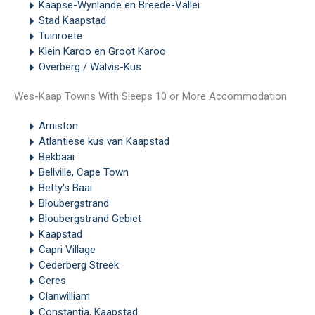
Kaapse-Wynlande en Breede-Vallei
Stad Kaapstad
Tuinroete
Klein Karoo en Groot Karoo
Overberg / Walvis-Kus
Wes-Kaap Towns With Sleeps 10 or More Accommodation
Arniston
Atlantiese kus van Kaapstad
Bekbaai
Bellville, Cape Town
Betty's Baai
Bloubergstrand
Bloubergstrand Gebiet
Kaapstad
Capri Village
Cederberg Streek
Ceres
Clanwilliam
Constantia, Kaapstad