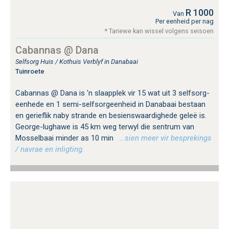
R 1000
Van
Per eenheid per nag
* Tariewe kan wissel volgens seisoen
Cabannas @ Dana
Selfsorg Huis / Kothuis Verblyf in Danabaai
Tuinroete
Cabannas @ Dana is 'n slaapplek vir 15 wat uit 3 selfsorg-
eenhede en 1 semi-selfsorgeenheid in Danabaai bestaan ​​
en gerieflik naby strande en besienswaardighede geleë is.
George-lughawe is 45 km weg terwyl die sentrum van
Mosselbaai minder as 10 min
…sien meer vir besprekings
/ navrae en inligting.