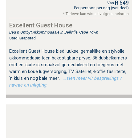
R 549
Mosselbank, Paternoster
Van
Per persoon per nag (wat deel)
Murdock Valley
* Tariewe kan wissel volgens seisoen
Nature's Valley, Garden Route
Noordhoek
Excellent Guest House
Nuy
Bed & Ontbyt Akkommodasie in Bellville, Cape Town
Oudtshoorn
Stad Kaapstad
Paternoster
Pearly Beach
Excellent Guest House bied luukse, gemaklike en stylvolle
Philadelphia
akkommodasie teen bekostigbare pryse. 36 dubbelkamers
Pinnacle Point
met en-suite is smaakvol gemeubileerd en toegerus met
Plettenberg Bay Area
warm en koue lugversorging, TV Satelliet,-koffie fasiliteite,
Prince Albert
'n kluis en nog baie meer.
…sien meer vir besprekings /
Robertson
navrae en inligting.
Sandbaai
Schoemanshoek
Sea Punt, Kaapstad
Simon's Town
Sir Lowry's Pass
Somerset-Wes
Southern Cross