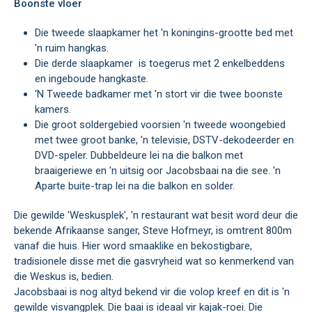
Boonste vloer
Die tweede slaapkamer het 'n koningins-grootte bed met
'n ruim hangkas.
Die derde slaapkamer is toegerus met 2 enkelbeddens
en ingeboude hangkaste.
'n Tweede badkamer met 'n stort vir die twee boonste
kamers.
Die groot soldergebied voorsien 'n tweede woongebied
met twee groot banke, 'n televisie, DSTV-dekodeerder en
DVD-speler. Dubbeldeure lei na die balkon met
braaigeriewe en 'n uitsig oor Jacobsbaai na die see. 'n
Aparte buite-trap lei na die balkon en solder.
Die gewilde 'Weskusplek', 'n restaurant wat besit word deur die
bekende Afrikaanse sanger, Steve Hofmeyr, is omtrent 800m
vanaf die huis. Hier word smaaklike en bekostigbare,
tradisionele disse met die gasvryheid wat so kenmerkend van
die Weskus is, bedien.
Jacobsbaai is nog altyd bekend vir die volop kreef en dit is 'n
gewilde visvangplek. Die baai is ideaal vir kajak-roei. Die