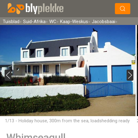
×
Soek
Tuisblad
Suid-Afrika
WC
Kaap-Weskus
Jacobsbaai
1/13 - Holiday house, 300m from the sea, loadshedding ready
Whimseagull