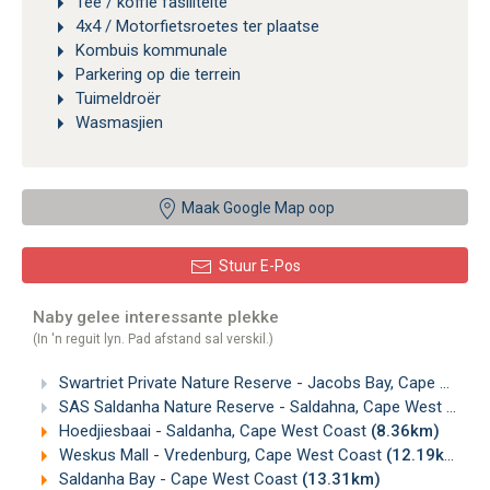
Tee / koffie fasiliteite
4x4 / Motorfietsroetes ter plaatse
Kombuis kommunale
Parkering op die terrein
Tuimeldroër
Wasmasjien
Maak Google Map oop
Stuur E-Pos
Naby gelee interessante plekke
(In 'n reguit lyn. Pad afstand sal verskil.)
Swartriet Private Nature Reserve - Jacobs Bay, Cape West Coast
SAS Saldanha Nature Reserve - Saldahna, Cape West Coast
Hoedjiesbaai - Saldanha, Cape West Coast
(8.36km)
Weskus Mall - Vredenburg, Cape West Coast
(12.19km)
Saldanha Bay - Cape West Coast
(13.31km)