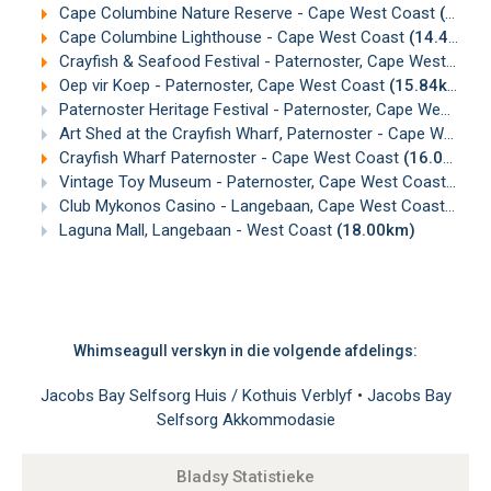
Cape Columbine Nature Reserve - Cape West Coast
(14.44km)
Cape Columbine Lighthouse - Cape West Coast
(14.47km)
Crayfish & Seafood Festival - Paternoster, Cape West Coast
Oep vir Koep - Paternoster, Cape West Coast
(15.84km)
Paternoster Heritage Festival - Paternoster, Cape West Coast
Art Shed at the Crayfish Wharf, Paternoster - Cape West Coast
Crayfish Wharf Paternoster - Cape West Coast
(16.04km)
Vintage Toy Museum - Paternoster, Cape West Coast
(16.
Club Mykonos Casino - Langebaan, Cape West Coast
(17.
Laguna Mall, Langebaan - West Coast
(18.00km)
Whimseagull verskyn in die volgende afdelings:
Jacobs Bay Selfsorg Huis / Kothuis Verblyf
•
Jacobs Bay
Selfsorg Akkommodasie
Bladsy Statistieke