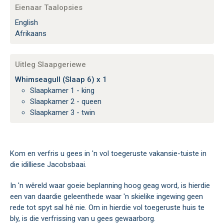
Eienaar Taalopsies
English
Afrikaans
Uitleg Slaapgeriewe
Whimseagull (Slaap 6) x 1
Slaapkamer 1 - king
Slaapkamer 2 - queen
Slaapkamer 3 - twin
Kom en verfris u gees in 'n vol toegeruste vakansie-tuiste in
die idilliese Jacobsbaai.
In 'n wêreld waar goeie beplanning hoog geag word, is hierdie
een van daardie geleenthede waar 'n skielike ingewing geen
rede tot spyt sal hê nie. Om in hierdie vol toegeruste huis te
bly, is die verfrissing van u gees gewaarborg.