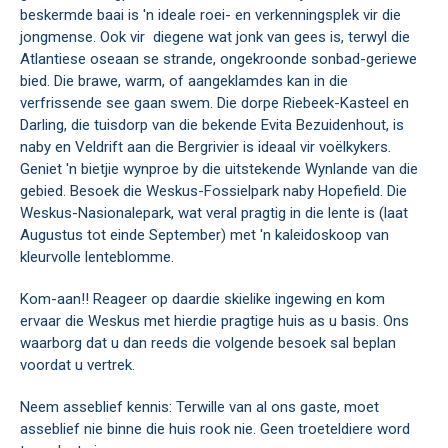
beskermde baai is 'n ideale roei- en verkenningsplek vir die
jongmense. Ook vir diegene wat jonk van gees is, terwyl die
Atlantiese oseaan se strande, ongekroonde sonbad-geriewe
bied. Die brawe, warm, of aangeklamdes kan in die
verfrissende see gaan swem. Die dorpe Riebeek-Kasteel en
Darling, die tuisdorp van die bekende Evita Bezuidenhout, is
naby en Veldrift aan die Bergrivier is ideaal vir voëlkykers.
Geniet 'n bietjie wynproe by die uitstekende Wynlande van die
gebied. Besoek die Weskus-Fossielpark naby Hopefield. Die
Weskus-Nasionalepark, wat veral pragtig in die lente is (laat
Augustus tot einde September) met 'n kaleidoskoop van
kleurvolle lenteblomme.
Kom-aan!! Reageer op daardie skielike ingewing en kom
ervaar die Weskus met hierdie pragtige huis as u basis. Ons
waarborg dat u dan reeds die volgende besoek sal beplan
voordat u vertrek.
Neem asseblief kennis: Terwille van al ons gaste, moet
asseblief nie binne die huis rook nie. Geen troeteldiere word