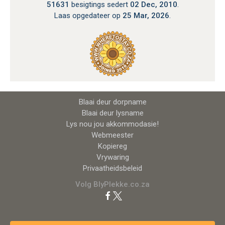
51631
besigtings sedert
02 Dec, 2010
.
Laas opgedateer op
25 Mar, 2026
.
Blaai deur dorpname
Blaai deur lysname
Lys nou jou akkommodasie!
Webmeester
Kopiereg
Vrywaring
Privaatheidsbeleid
Volg BlyPlekke.co.za