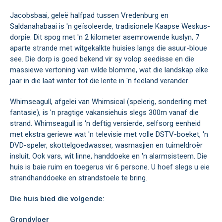
Jacobsbaai, geleë halfpad tussen Vredenburg en
Saldanahabaai is 'n geïsoleerde, tradisionele Kaapse Weskus-
dorpie. Dit spog met 'n 2 kilometer asemrowende kuslyn, 7
aparte strande met witgekalkte huisies langs die asuur-bloue
see. Die dorp is goed bekend vir sy volop seedisse en die
massiewe vertoning van wilde blomme, wat die landskap elke
jaar in die laat winter tot die lente in 'n feëland verander.
Whimseagull, afgelei van Whimsical (spelerig, sonderling met
fantasie), is 'n pragtige vakansiehuis slegs 300m vanaf die
strand. Whimseagull is 'n deftig versierde, selfsorg eenheid
met ekstra geriewe wat 'n televisie met volle DSTV-boeket, 'n
DVD-speler, skottelgoedwasser, wasmasjien en tuimeldroër
insluit. Ook vars, wit linne, handdoeke en 'n alarmsisteem. Die
huis is baie ruim en toegerus vir 6 persone. U hoef slegs u eie
strandhanddoeke en strandstoele te bring.
Die huis bied die volgende:
Grondvloer