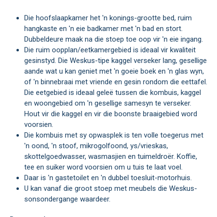
Die hoofslaapkamer het 'n konings-grootte bed, ruim
hangkaste en 'n eie badkamer met 'n bad en stort.
Dubbeldeure maak na die stoep toe oop vir 'n eie ingang.
Die ruim oopplan/eetkamergebied is ideaal vir kwaliteit
gesinstyd. Die Weskus-tipe kaggel verseker lang, gesellige
aande wat u kan geniet met 'n goeie boek en 'n glas wyn,
of 'n binnebraai met vriende en gesin rondom die eettafel.
Die eetgebied is ideaal geleë tussen die kombuis, kaggel
en woongebied om 'n gesellige samesyn te verseker.
Hout vir die kaggel en vir die boonste braaigebied word
voorsien.
Die kombuis met sy opwasplek is ten volle toegerus met
'n oond, 'n stoof, mikrogolfoond, ys/vrieskas,
skottelgoedwasser, wasmasjien en tuimeldroër. Koffie,
tee en suiker word voorsien om u tuis te laat voel.
Daar is 'n gastetoilet en 'n dubbel toesluit-motorhuis.
U kan vanaf die groot stoep met meubels die Weskus-
sonsondergange waardeer.