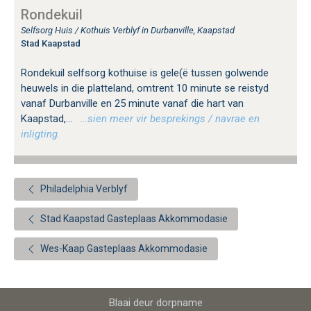
Rondekuil
Selfsorg Huis / Kothuis Verblyf in Durbanville, Kaapstad
Stad Kaapstad
Rondekuil selfsorg kothuise is gele(ë tussen golwende
heuwels in die platteland, omtrent 10 minute se reistyd
vanaf Durbanville en 25 minute vanaf die hart van
Kaapstad,...
…sien meer vir besprekings / navrae en
inligting.
Philadelphia Verblyf
Stad Kaapstad Gasteplaas Akkommodasie
Wes-Kaap Gasteplaas Akkommodasie
Blaai deur dorpname