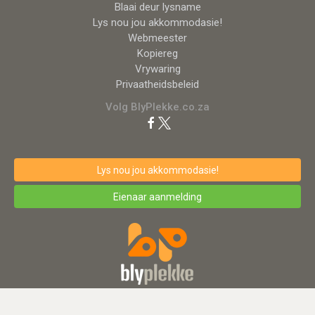
Blaai deur lysname
Lys nou jou akkommodasie!
Webmeester
Kopiereg
Vrywaring
Privaatheidsbeleid
Volg BlyPlekke.co.za
Lys nou jou akkommodasie!
Eienaar aanmelding
© BlyPlekke.co.za 1998-2026 blyplekke_live