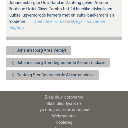
Johannesburgse Oos-Rand in Gauteng geleë. Afrique
Boutique Hotel Oliver Tambo het 24 heerlike stylvolle en
luukse lugversorgde kamers met en suite-badkamers en
moderne...
…sien meer vir besprekings / navrae en
inligting.
Johannesburg Area Verblyf
Johannesburg Ster Gegradeerde Akkommodasie
Gauteng Ster Gegradeerde Akkommodasie
Blaai deur dorpname
Blaai deur lysname
Lys nou jou akkommodasie!
Webmeester
Kopiereg