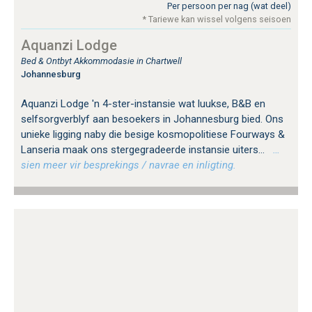
Per persoon per nag (wat deel)
* Tariewe kan wissel volgens seisoen
Aquanzi Lodge
Bed & Ontbyt Akkommodasie in Chartwell
Johannesburg
Aquanzi Lodge 'n 4-ster-instansie wat luukse, B&B en
selfsorgverblyf aan besoekers in Johannesburg bied. Ons
unieke ligging naby die besige kosmopolitiese Fourways &
Lanseria maak ons ​​stergegradeerde instansie uiters...
…
sien meer vir besprekings / navrae en inligting.