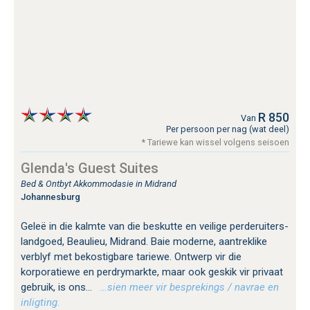
R 850
Van
Per persoon per nag (wat deel)
* Tariewe kan wissel volgens seisoen
Glenda's Guest Suites
Bed & Ontbyt Akkommodasie in Midrand
Johannesburg
Geleë in die kalmte van die beskutte en veilige perderuiters-
landgoed, Beaulieu, Midrand. Baie moderne, aantreklike
verblyf met bekostigbare tariewe. Ontwerp vir die
korporatiewe en perdrymarkte, maar ook geskik vir privaat
gebruik, is ons...
…sien meer vir besprekings / navrae en
inligting.