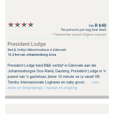
R 640
Van
Per persoon per nag (wat deel)
* Tariewe kan wissel volgens seisoen
President Lodge
Bed & Ontbyt Akkommodasie in Edenvale
13.2 km van Johannesburg Area
President Lodge bied B&B-verblyf in Edenvale aan die
Johannesburgse Oos-Rand, Gauteng. President Lodge is 'n
juweel van 'n gastehuis, binne 10 minute se ry vanaf OR
Tambo Internasionale Lughawe en naby groot...
…sien
meer vir besprekings / navrae en inligting.