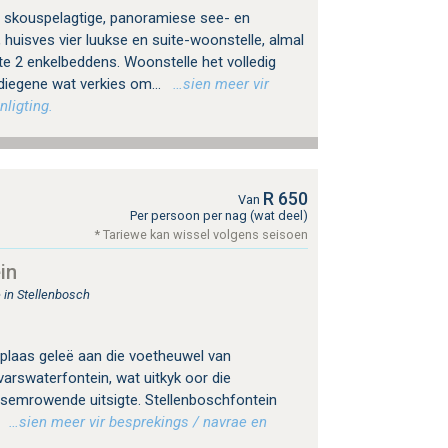
 skouspelagtige, panoramiese see- en
 huisves vier luukse en suite-woonstelle, almal
te 2 enkelbeddens. Woonstelle het volledig
diegene wat verkies om...
…sien meer vir
nligting.
R 650
Van
Per persoon per nag (wat deel)
* Tariewe kan wissel volgens seisoen
in
 in Stellenbosch
 plaas geleë aan die voetheuwel van
arswaterfontein, wat uitkyk oor die
asemrowende uitsigte. Stellenboschfontein
.
…sien meer vir besprekings / navrae en