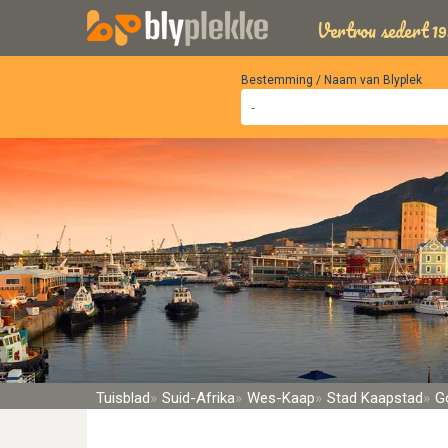
Vertrou sedert 19
Bestemming / Naam van Blyplek
Tuisblad
Suid-Afrika
Wes-Kaap
Stad Kaapstad
G