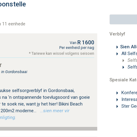
onstelle
n 11 eenhede
Verblyf
R 1600
Van
Sien All
Per eenheid per nag
All Sel
* Tariewe kan wissel volgens seisoen
Self
r
Self
 in Gordonsbaai
Spesiale Kat
uukse selfsorgverblyf in Gordonsbaai,
Konfer
s na 'n ontspannende toevlugsoord van goeie
Interes
 te soek nie, want jy het hier! Bikini Beach
Ster G
 1200m2 moderne...
…sien meer vir
nligting.