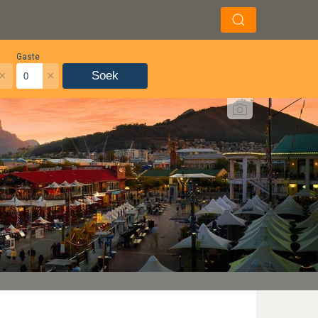
Gaste
×
×
Soek