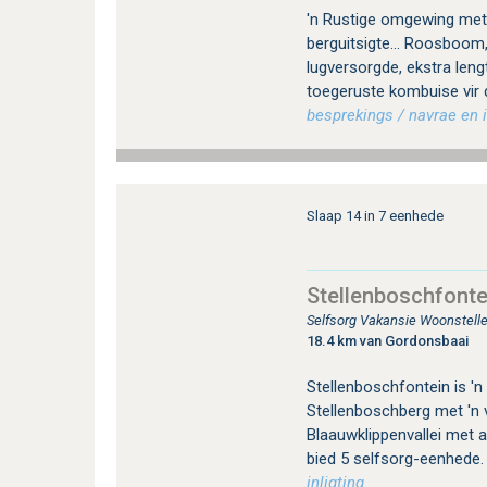
'n Rustige omgewing met
berguitsigte... Roosboom,
lugversorgde, ekstra leng
toegeruste kombuise vir 
besprekings / navrae en i
Slaap 14 in 7 eenhede
Stellenboschfonte
Selfsorg Vakansie Woonstelle
18.4 km van Gordonsbaai
Stellenboschfontein is 'n
Stellenboschberg met 'n v
Blaauwklippenvallei met 
bied 5 selfsorg-eenhede
inligting.