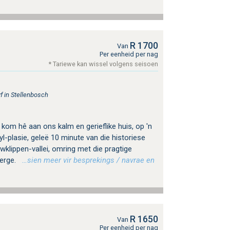
R 1700
Van
Per eenheid per nag
* Tariewe kan wissel volgens seisoen
f in Stellenbosch
 kom hê aan ons kalm en gerieflike huis, op 'n
yl-plasie, geleë 10 minute van die historiese
uwklippen-vallei, omring met die pragtige
erge.
…sien meer vir besprekings / navrae en
R 1650
Van
Per eenheid per nag