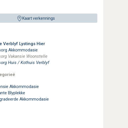
Kaart verkennings
e Verblyf Lystings Hier
fsorg Akkommodasie
sorg Vakansie Woonstelle
sorg Huis / Kothuis Verblyf
egorieë
ensie Akkommodasie
ante Blyplekke
egradeerde Akkommodasie