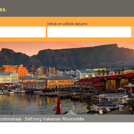
98.
Inklok en uitklok datums
ordonsbaai
Selfsorg Vakansie Woonstelle