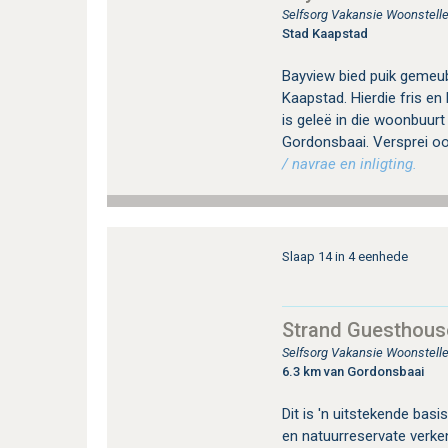
Selfsorg Vakansie Woonstelle
Stad Kaapstad
Bayview bied puik gemeub
Kaapstad. Hierdie fris en
is geleë in die woonbuurt
Gordonsbaai. Versprei oor
/ navrae en inligting.
Slaap 14 in 4 eenhede
Strand Guesthous
Selfsorg Vakansie Woonstelle
6.3 km van Gordonsbaai
Dit is 'n uitstekende bas
en natuurreservate verken