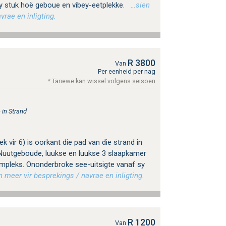
y stuk hoë geboue en vibey-eetplekke.
…sien
vrae en inligting.
R 3800
Van
Per eenheid per nag
* Tariewe kan wissel volgens seisoen
 in Strand
k vir 6) is oorkant die pad van die strand in
Nuutgeboude, luukse en luukse 3 slaapkamer
ompleks. Ononderbroke see-uitsigte vanaf sy
meer vir besprekings / navrae en inligting.
R 1200
Van