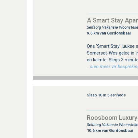
A Smart Stay Apa
Selfsorg Vakansie Woonstell
9.6 km van Gordonsbaai
Ons 'Smart Stay' luukse se
Somerset-Wes geleë in 'n
en kalmte. Slegs 3 minute
…sien meer vir bespreking
Slaap 10 in 5 eenhede
Roosboom Luxury
Selfsorg Vakansie Woonstell
10.6 km van Gordonsbaai