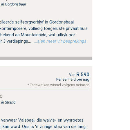
 in Gordonsbaai
ileerde selfsorgverblyf in Gordonsbaai,
 kontemporêre, volledig toegeruste privaat huis
 bekend as Mountainside, wat uitkyk oor
 3 verdiepings...
…sien meer vir besprekings
R 590
Van
Per eenheid per nag
* Tariewe kan wissel volgens seisoen
e
 in Strand
is vanwaar Valsbaai, die walvis- en wynroetes
 kan word. Ons is 'n vinnige stap van die lang,