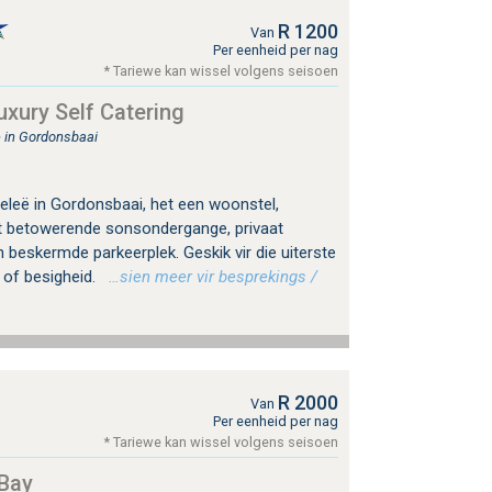
R 1200
Van
Per eenheid per nag
* Tariewe kan wissel volgens seisoen
uxury Self Catering
 in Gordonsbaai
geleë in Gordonsbaai, het een woonstel,
 betowerende sonsondergange, privaat
beskermde parkeerplek. Geskik vir die uiterste
e of besigheid.
…sien meer vir besprekings /
R 2000
Van
Per eenheid per nag
* Tariewe kan wissel volgens seisoen
Bay