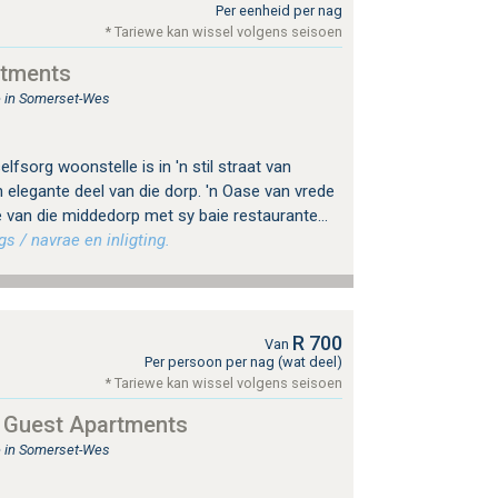
Per eenheid per nag
* Tariewe kan wissel volgens seisoen
rtments
e in Somerset-Wes
lfsorg woonstelle is in 'n stil straat van
 elegante deel van die dorp. 'n Oase van vrede
 van die middedorp met sy baie restaurante...
s / navrae en inligting.
R 700
Van
Per persoon per nag (wat deel)
* Tariewe kan wissel volgens seisoen
 Guest Apartments
e in Somerset-Wes