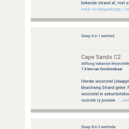
bekende strand af, met s
meer vir besprekings / na
Slaap 6 in 1 eenheid
Cape Sands C2
Selfsorg Vakansie Woonstelle
7.6 km van Gordonsbaai
Hierdie woonstel (slaapple
Beachweg Strand geleë. 
woonstel in sekuriteitsk
voorste ry posisie.
…sien 
Slaap 8 in 3 eenhede