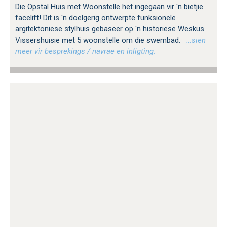
Die Opstal Huis met Woonstelle het ingegaan vir 'n bietjie
facelift! Dit is 'n doelgerig ontwerpte funksionele
argitektoniese stylhuis gebaseer op 'n historiese Weskus
Vissershuisie met 5 woonstelle om die swembad.
…sien
meer vir besprekings / navrae en inligting.