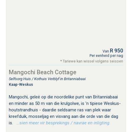
R 950
Van
Per eenheid per nag
* Tariewe kan wissel volgens seisoen
Mangochi Beach Cottage
Selfsorg Huis / Kothuis Verblyf in Britanniabaai
Kaap-Weskus
Mangochi, geleë op die noordelike punt van Britanniabaai
en minder as 50 m van die krulgolwe, is 'n tipiese Weskus-
houtstrandhuis - daardie seldsame ras van plek waar
kreefduik, mosseljag en visvang aan die orde van die dag
is.
…sien meer vir besprekings / navrae en inligting.