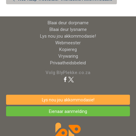
Blaai deur dorpname
Blaai deur lysname
Lys nou jou akkommodasie!
Webmeester
Kopiereg
Vrywaring
Privaatheidsbeleid
Volg BlyPlekke.co.za
Lys nou jou akkommodasie!
Eienaar aanmelding