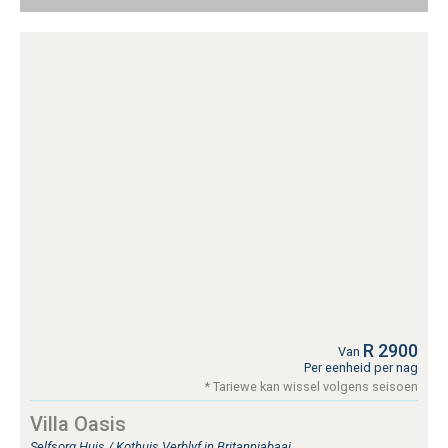
R 2900
Van
Per eenheid per nag
* Tariewe kan wissel volgens seisoen
Villa Oasis
Selfsorg Huis / Kothuis Verblyf in Britanniabaai