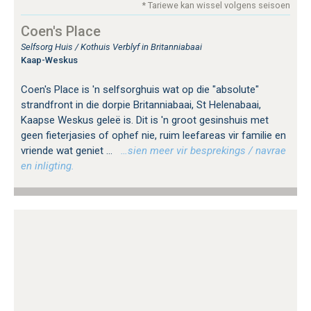
* Tariewe kan wissel volgens seisoen
Coen's Place
Selfsorg Huis / Kothuis Verblyf in Britanniabaai
Kaap-Weskus
Coen's Place is 'n selfsorghuis wat op die "absolute"
strandfront in die dorpie Britanniabaai, St Helenabaai,
Kaapse Weskus geleë is. Dit is 'n groot gesinshuis met
geen fieterjasies of ophef nie, ruim leefareas vir familie en
vriende wat geniet ...
…sien meer vir besprekings / navrae
en inligting.