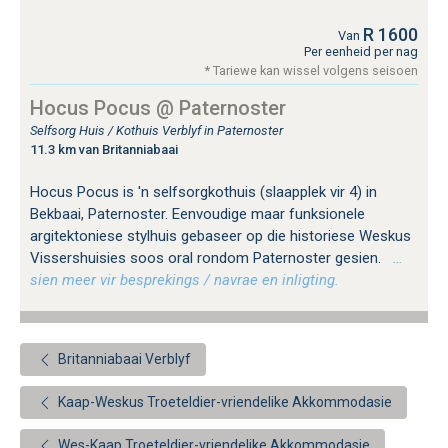
R 1600
Van
Per eenheid per nag
* Tariewe kan wissel volgens seisoen
Hocus Pocus @ Paternoster
Selfsorg Huis / Kothuis Verblyf in Paternoster
11.3 km van Britanniabaai
Hocus Pocus is 'n selfsorgkothuis (slaapplek vir 4) in
Bekbaai, Paternoster. Eenvoudige maar funksionele
argitektoniese stylhuis gebaseer op die historiese Weskus
Vissershuisies soos oral rondom Paternoster gesien.
…
sien meer vir besprekings / navrae en inligting.
Britanniabaai Verblyf
Kaap-Weskus Troeteldier-vriendelike Akkommodasie
Wes-Kaap Troeteldier-vriendelike Akkommodasie