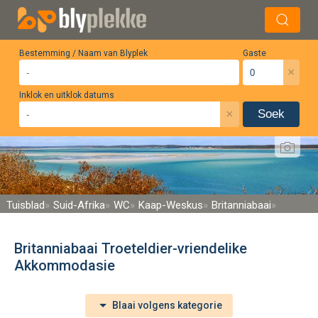
Bestemming / Naam van Blyplek
Gaste
×
Inklok en uitklok datums
×
Soek
Tuisblad
Suid-Afrika
WC
Kaap-Weskus
Britanniabaai
Britanniabaai Troeteldier-vriendelike
Akkommodasie
Blaai volgens kategorie