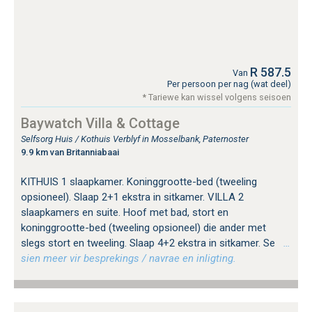
R 587.5
Van
Per persoon per nag (wat deel)
* Tariewe kan wissel volgens seisoen
Baywatch Villa & Cottage
Selfsorg Huis / Kothuis Verblyf in Mosselbank, Paternoster
9.9 km van Britanniabaai
KITHUIS 1 slaapkamer. Koninggrootte-bed (tweeling
opsioneel). Slaap 2+1 ekstra in sitkamer. VILLA 2
slaapkamers en suite. Hoof met bad, stort en
koninggrootte-bed (tweeling opsioneel) die ander met
slegs stort en tweeling. Slaap 4+2 ekstra in sitkamer. Se
…
sien meer vir besprekings / navrae en inligting.