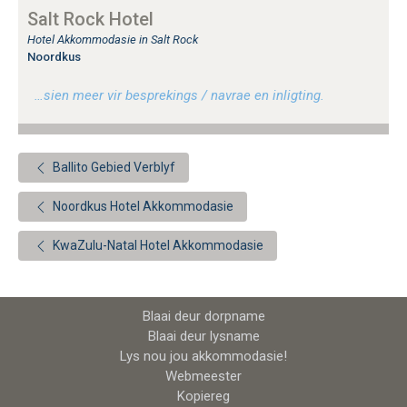
Salt Rock Hotel
Hotel Akkommodasie in Salt Rock
Noordkus
…sien meer vir besprekings / navrae en inligting.
Ballito Gebied Verblyf
Noordkus Hotel Akkommodasie
KwaZulu-Natal Hotel Akkommodasie
Blaai deur dorpname
Blaai deur lysname
Lys nou jou akkommodasie!
Webmeester
Kopiereg