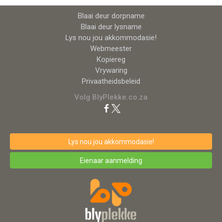
Blaai deur dorpname
Blaai deur lysname
Lys nou jou akkommodasie!
Webmeester
Kopiereg
Vrywaring
Privaatheidsbeleid
Volg BlyPlekke.co.za
Lys nou jou akkommodasie!
Eienaar aanmelding