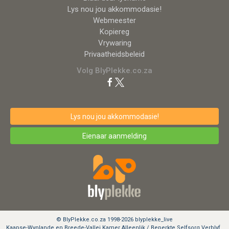
Lys nou jou akkommodasie!
Webmeester
Kopiereg
Vrywaring
Privaatheidsbeleid
Volg BlyPlekke.co.za
Lys nou jou akkommodasie!
Eienaar aanmelding
© BlyPlekke.co.za 1998-2026 blyplekke_live
Kaapse-Wynlande en Breede-Vallei Kamer Alleenlik / Beperkte Selfsorg Verblyf .