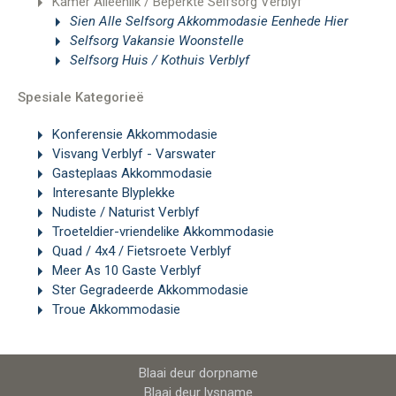
Kamer Alleenlik / Beperkte Selfsorg Verblyf
Sien Alle Selfsorg Akkommodasie Eenhede Hier
Selfsorg Vakansie Woonstelle
Selfsorg Huis / Kothuis Verblyf
Spesiale Kategorieë
Konferensie Akkommodasie
Visvang Verblyf - Varswater
Gasteplaas Akkommodasie
Interesante Blyplekke
Nudiste / Naturist Verblyf
Troeteldier-vriendelike Akkommodasie
Quad / 4x4 / Fietsroete Verblyf
Meer As 10 Gaste Verblyf
Ster Gegradeerde Akkommodasie
Troue Akkommodasie
Blaai deur dorpname
Blaai deur lysname