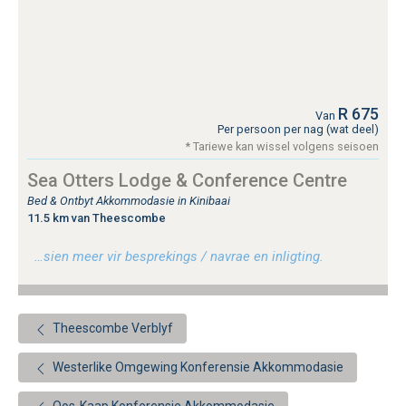
R 675
Van
Per persoon per nag (wat deel)
* Tariewe kan wissel volgens seisoen
Sea Otters Lodge & Conference Centre
Bed & Ontbyt Akkommodasie in Kinibaai
11.5 km van Theescombe
…sien meer vir besprekings / navrae en inligting.
Theescombe Verblyf
Westerlike Omgewing Konferensie Akkommodasie