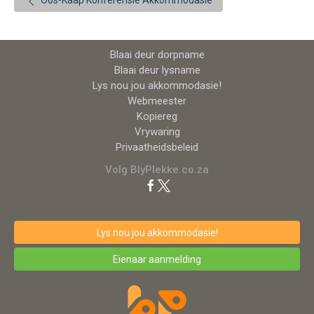
Oos-Kaap Konferensie Akkommodasie
Blaai deur dorpname
Blaai deur lysname
Lys nou jou akkommodasie!
Webmeester
Kopiereg
Vrywaring
Privaatheidsbeleid
Volg BlyPlekke.co.za
Lys nou jou akkommodasie!
Eienaar aanmelding