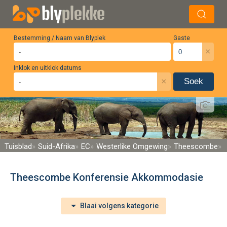
Bestemming / Naam van Blyplek
Gaste
×
Inklok en uitklok datums
×
Soek
Tuisblad
Suid-Afrika
EC
Westerlike Omgewing
Theescombe
Theescombe Konferensie Akkommodasie
Blaai volgens kategorie