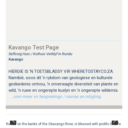
Kavango Test Page
Selfsorg Huis / Kothuis Verblyf in Rundu
Kavango
HIERDIE IS 'N TOETSBLADSY VIR WHERETOSTAY.CO.ZA.
Namibië, soos dit 'n rykdom van geologiese en kulturele
geskiedenis ontvou, 'n onverwagte diversiteit van plante en
wild, 'n ruwe en ongerepte kuslyn en 'n ongerepte wildernis.
…sien meer vir besprekings / navrae en inligting.
Rundu on the banks of the Okavango River, is blessed with prolific birdlife.