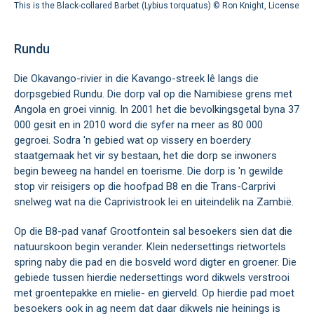
This is the Black-collared Barbet (Lybius torquatus) ©
Ron Knight
,
License
Rundu
Die Okavango-rivier in die Kavango-streek lê langs die
dorpsgebied Rundu. Die dorp val op die Namibiese grens met
Angola en groei vinnig. In 2001 het die bevolkingsgetal byna 37
000 gesit en in 2010 word die syfer na meer as 80 000
gegroei. Sodra 'n gebied wat op vissery en boerdery
staatgemaak het vir sy bestaan, het die dorp se inwoners
begin beweeg na handel en toerisme. Die dorp is 'n gewilde
stop vir reisigers op die hoofpad B8 en die Trans-Carprivi
snelweg wat na die Caprivistrook lei en uiteindelik na Zambië.
Op die B8-pad vanaf Grootfontein sal besoekers sien dat die
natuurskoon begin verander. Klein nedersettings rietwortels
spring naby die pad en die bosveld word digter en groener. Die
gebiede tussen hierdie nedersettings word dikwels verstrooi
met groentepakke en mielie- en gierveld. Op hierdie pad moet
besoekers ook in ag neem dat daar dikwels nie heinings is