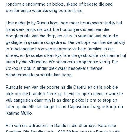
rondom eiendomme en bokke, skape of beeste die pad
sonder enige waarskuwing oorsteek nie.
Hoe nader jy by Rundu kom, hoe meer houtsnyers vind jy hul
handwerk langs die pad. Die houtsnyers is een van die
hoogtepunte van die dorp, en dit is 'n vaartuig wat deur die
geslagte in gesinne oorgedra is. Die verkope van hierdie uitsny
is 'n belangrike bron van inkomste vir baie families in die
streek, en besoekers kan kyk hoe die geskoolde vakmanne hul
kuns by die Mbungura Woodcarvers-koöperasie verrig. Die
Co-op is ook 'n ander plek waar besoekers hierdie
handgemaakte produkte kan koop.
Rundu is een van die poorte na die Caprivi en dit is ook die
plek om die brandstoftenk op te vul en op kruideniersware te
vul, aangesien daar min is as daar plekke is om te stop en
later op die 500 km lange Trans-Caprivi-hoofweg te koop. na
Katima Mulilo.
Een van die attracions in Rundu is die Shambyu-Katolieke