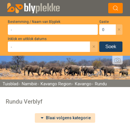
Bestemming / Naam van Blyplek
Gaste
×
Inklok en uitklok datums
×
Soek
Tuisblad
Namibië
Kavango Region
Kavango
Rundu
Rundu Verblyf
Blaai volgens kategorie