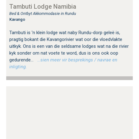
Tambuti Lodge Namibia
Bed & Ontbyt Akkommodasie in Rundu
Kavango
Tambuti is 'n klein lodge wat naby Rundu-dorp geleë is,
pragtig bokant die Kavangorivier wat oor die vloedvlakte
uitkyk. Ons is een van die seldsame lodges wat na die rivier
kyk sonder om nat voete te word, dus is ons ook oop
gedurende...
…sien meer vir besprekings / navrae en
inligting.