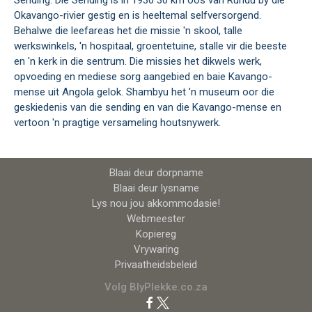
Sending. Die Sending is in 1930 30 km oos van Rundu by die
Okavango-rivier gestig en is heeltemal selfversorgend.
Behalwe die leefareas het die missie 'n skool, talle
werkswinkels, 'n hospitaal, groentetuine, stalle vir die beeste
en 'n kerk in die sentrum. Die missies het dikwels werk,
opvoeding en mediese sorg aangebied en baie Kavango-
mense uit Angola gelok. Shambyu het 'n museum oor die
geskiedenis van die sending en van die Kavango-mense en
vertoon 'n pragtige versameling houtsnywerk.
Blaai deur dorpname
Blaai deur lysname
Lys nou jou akkommodasie!
Webmeester
Kopiereg
Vrywaring
Privaatheidsbeleid
Volg BlyPlekke.co.za