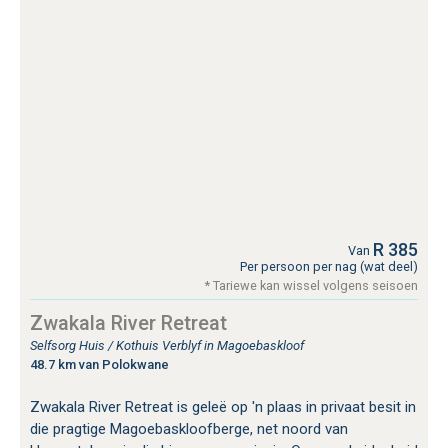
R 385
Van
Per persoon per nag (wat deel)
* Tariewe kan wissel volgens seisoen
Zwakala River Retreat
Selfsorg Huis / Kothuis Verblyf in Magoebaskloof
48.7 km van Polokwane
Zwakala River Retreat is geleë op 'n plaas in privaat besit in
die pragtige Magoebaskloofberge, net noord van