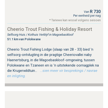
R 730
Van
Per eenheid per nag
* Tariewe kan wissel volgens seisoen
Cheerio Trout Fishing & Holiday Resort
Selfsorg Huis / Kothuis Verblyf in Magoebaskloof
51.1 km van Polokwane
Cheerio Trout Fishing Lodge (slaap van 28 - 33) bied 'n
selfsorg-ontvlugting in die pragtige Cheeriovallei naby
Haenertsburg, in die Magoebaskloof-omgewing, tussen
Polokwane en Tzaneen en is 'n uitstekende oornagplek na
die Krugerwildtuin...
…sien meer vir besprekings / navrae
en inligting.