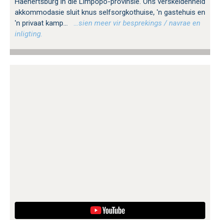
Haenertsburg in die Limpopo-provinsie. Ons verskeidenheid
akkommodasie sluit knus selfsorgkothuise, 'n gastehuis en
'n privaat kamp...
…sien meer vir besprekings / navrae en
inligting.