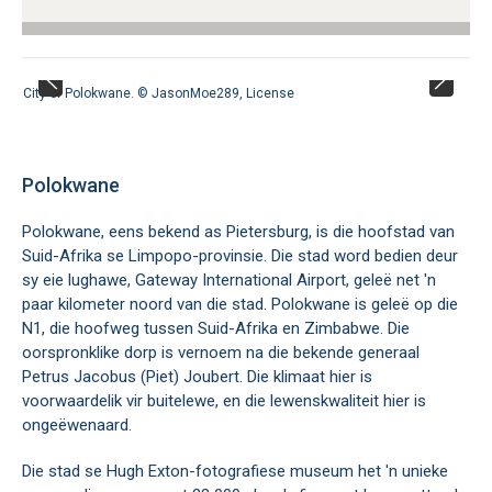
City of Polokwane. ©
JasonMoe289
,
License
Polokwane
Polokwane, eens bekend as Pietersburg, is die hoofstad van
Suid-Afrika se Limpopo-provinsie. Die stad word bedien deur
sy eie lughawe, Gateway International Airport, geleë net 'n
paar kilometer noord van die stad. Polokwane is geleë op die
N1, die hoofweg tussen Suid-Afrika en Zimbabwe. Die
oorspronklike dorp is vernoem na die bekende generaal
Petrus Jacobus (Piet) Joubert. Die klimaat hier is
voorwaardelik vir buitelewe, en die lewenskwaliteit hier is
ongeëwenaard.
Die stad se Hugh Exton-fotografiese museum het 'n unieke