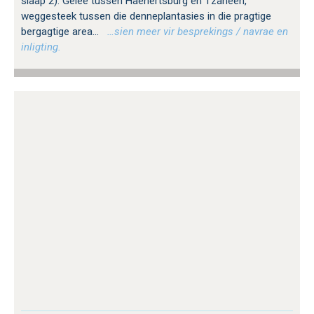
slaap 2). Geleë tussen Haenertsburg en Tzaneen,
weggesteek tussen die denneplantasies in die pragtige
bergagtige area...
…sien meer vir besprekings / navrae en
inligting.