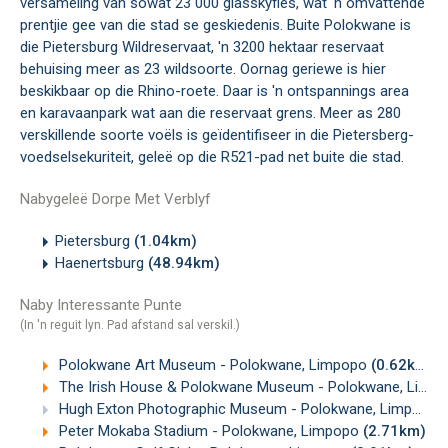
versameling van sowat 23 000 glasskyfies, wat 'n omvattende
prentjie gee van die stad se geskiedenis. Buite Polokwane is
die Pietersburg Wildreservaat, 'n 3200 hektaar reservaat
behuising meer as 23 wildsoorte. Oornag geriewe is hier
beskikbaar op die Rhino-roete. Daar is 'n ontspannings area
en karavaanpark wat aan die reservaat grens. Meer as 280
verskillende soorte voëls is geïdentifiseer in die Pietersberg-
voedselsekuriteit, geleë op die R521-pad net buite die stad.
Nabygeleë Dorpe Met Verblyf
Pietersburg
(1.04km)
Haenertsburg
(48.94km)
Naby Interessante Punte
(In 'n reguit lyn. Pad afstand sal verskil.)
Polokwane Art Museum - Polokwane, Limpopo
(0.62km)
The Irish House & Polokwane Museum - Polokwane, Limpopo
Hugh Exton Photographic Museum - Polokwane, Limpopo
Peter Mokaba Stadium - Polokwane, Limpopo
(2.71km)