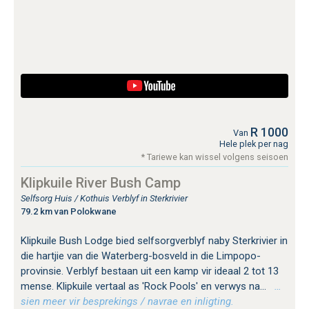
R 1000
Van
Hele plek per nag
* Tariewe kan wissel volgens seisoen
Klipkuile River Bush Camp
Selfsorg Huis / Kothuis Verblyf in Sterkrivier
79.2 km van Polokwane
Klipkuile ​​Bush Lodge bied selfsorgverblyf naby Sterkrivier in
die hartjie van die Waterberg-bosveld in die Limpopo-
provinsie. Verblyf bestaan ​​uit een kamp vir ideaal 2 tot 13
mense. Klipkuile ​​vertaal as 'Rock Pools' en verwys na...
…
sien meer vir besprekings / navrae en inligting.