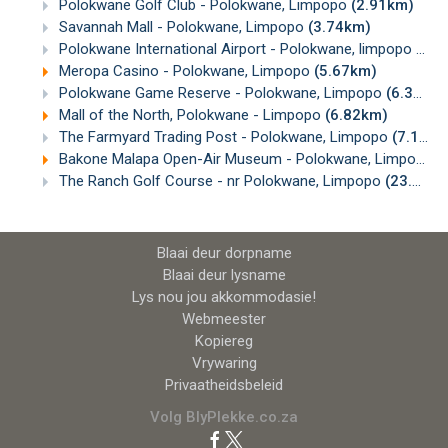
Polokwane Golf Club - Polokwane, Limpopo
(2.91km)
Savannah Mall - Polokwane, Limpopo
(3.74km)
Polokwane International Airport - Polokwane, limpopo
(5.1
Meropa Casino - Polokwane, Limpopo
(5.67km)
Polokwane Game Reserve - Polokwane, Limpopo
(6.34km)
Mall of the North, Polokwane - Limpopo
(6.82km)
The Farmyard Trading Post - Polokwane, Limpopo
(7.15km)
Bakone Malapa Open-Air Museum - Polokwane, Limpopo
(
The Ranch Golf Course - nr Polokwane, Limpopo
(23.46km)
Blaai deur dorpname
Blaai deur lysname
Lys nou jou akkommodasie!
Webmeester
Kopiereg
Vrywaring
Privaatheidsbeleid
Volg BlyPlekke.co.za