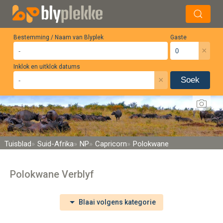
Bestemming / Naam van Blyplek
Gaste
×
Inklok en uitklok datums
×
Soek
Tuisblad
Suid-Afrika
NP
Capricorn
Polokwane
Polokwane Verblyf
Blaai volgens kategorie