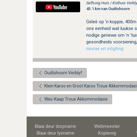
Selfsorg Huis / Kothuis Verbly
45.1 km van Oudtshoorn
Geleë op 'n koppie, 400m 
ons eenheid wat luukse sel
nodige geriewe om 'n 'tui
gesondheids voorsiening,
navrae en inligting.
Oudtshoorn Verblyf
Klein Karoo en Groot Karoo Troue Akkommodas
Wes-Kaap Troue Akkommodasie
Blaai deur dorpname
Webmeester
Blaai deur lysname
Kopiereg