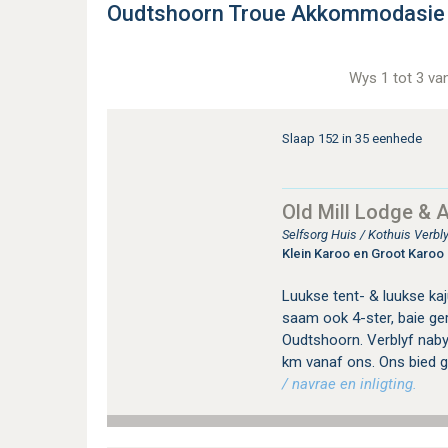
Oudtshoorn Troue Akkommodasie
Wys 1 tot 3 va
Slaap 152 in 35 eenhede
Old Mill Lodge & A
Selfsorg Huis / Kothuis Verbl
Klein Karoo en Groot Karoo
Luukse tent- & luukse kaj
saam ook 4-ster, baie ger
Oudtshoorn. Verblyf nab
km vanaf ons. Ons bied 
/ navrae en inligting.