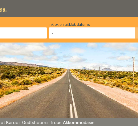
98.
Inklok en uitklok datums
oot Karoo
Oudtshoorn
Troue Akkommodasie