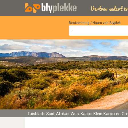
Vertrou sedert 19
Bestemming / Naam van Blyplek
Tuisblad
Suid-Afrika
Wes-Kaap
Klein Karoo en Gr