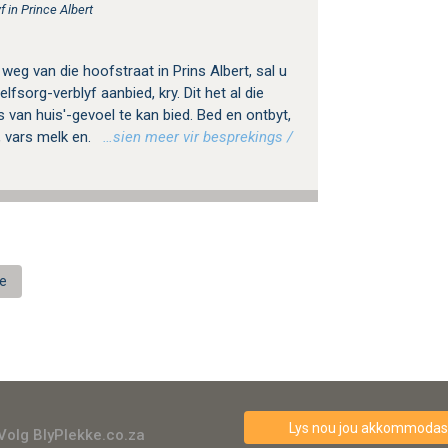
f in Prince Albert
weg van die hoofstraat in Prins Albert, sal u
fsorg-verblyf aanbied, kry. Dit het al die
s van huis'-gevoel te kan bied. Bed en ontbyt,
 vars melk en.
…sien meer vir besprekings /
ie
Lys nou jou akkommodasi
Volg BlyPlekke.co.za