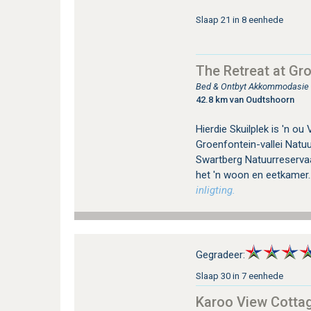
Slaap 21 in 8 eenhede
The Retreat at Gr
Bed & Ontbyt Akkommodasie in
42.8 km van Oudtshoorn
Hierdie Skuilplek is 'n o
Groenfontein-vallei Natu
Swartberg Natuurreservaa
het 'n woon en eetkamer..
inligting.
Gegradeer:
Slaap 30 in 7 eenhede
Karoo View Cotta