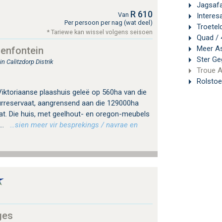
Jagsaf
R 610
Van
Interes
Per persoon per nag (wat deel)
Troetel
* Tariewe kan wissel volgens seisoen
Quad / 
Meer As
oenfontein
Ster G
 Calitzdorp Distrik
Troue 
Rolstoe
u Viktoriaanse plaashuis geleë op 560ha van die
urreservaat, aangrensend aan die 129000ha
t. Die huis, met geelhout- en oregon-meubels
..
…sien meer vir besprekings / navrae en
ges