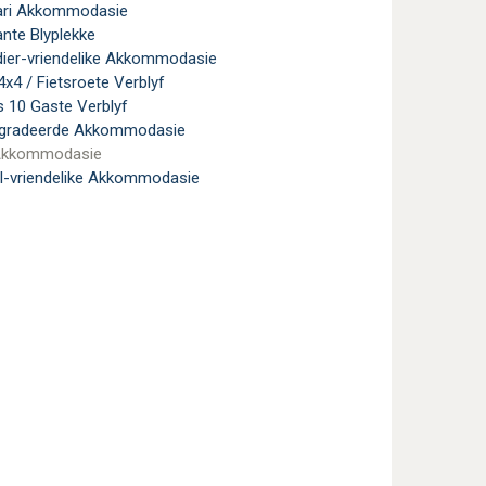
ari Akkommodasie
ante Blyplekke
dier-vriendelike Akkommodasie
4x4 / Fietsroete Verblyf
 10 Gaste Verblyf
egradeerde Akkommodasie
Akkommodasie
l-vriendelike Akkommodasie