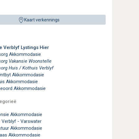
Kaart verkennings
e Verblyf Lystings Hier
fsorg Akkommodasie
sorg Vakansie Woonstelle
sorg Huis / Kothuis Verblyf
Ontbyt Akkommodasie
uis Akkommodasie
ieoord Akkommodasie
egorieë
ensie Akkommodasie
 Verblyf - Varswater
stuur Akkommodasie
laas Akkommodasie