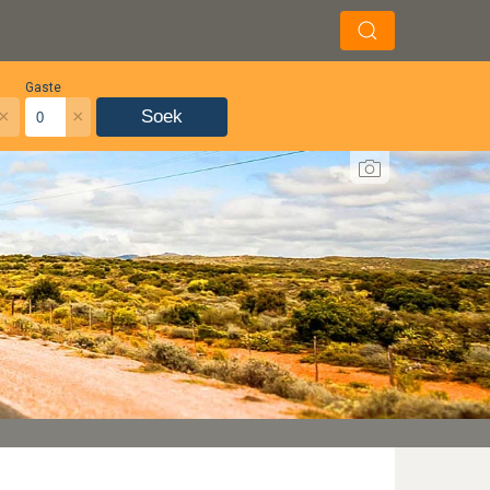
Gaste
×
×
Soek