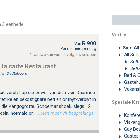
n 3 eenhede
Verblyf
R 900
Van
Sien All
Per eenheid per nag
All Sel
* Tariewe kan wissel volgens seisoen
Self
 la carte Restaurant
Self
yf in Oudtshoorn
Bed & 
Gasteh
Vakans
uit-verblyf op die oewer van die rivier. Daarmee
ieflike en bekostigbare bed en ontbyt-verblyf in
Spesiale Kat
y die Kangogrotte, Schoemanshoek, slegs 12
gesin, normale en
…sien meer vir besprekings
Konfer
Visvang
Gay Be
Gastep