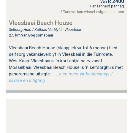
R 2400
Van
Per eenheid per nag
* Tariewe kan wissel volgens seisoen
Vleesbaai Beach House
Selfsorg Huis / Kothuis Verblyf in Vleesbaai
2.5 km van Boggomsbaai
Vleesbaai Beach House (slaapplek vir tot 6 mense) bied
selfsorg vakansieverblyf in Vleesbaai in die Tuinroete,
Wes-Kaap. Vleesbaai is 'n kort entjie se ry vanaf
Mosselbaai. Vleesbaai Beach House is 'n selfsorghuis met
panoramiese uitsigte...
…sien meer vir besprekings /
navrae en inligting.