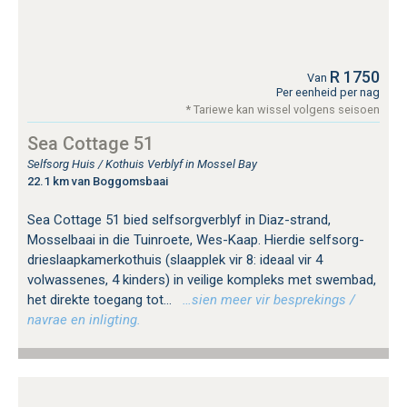
R 1750
Van
Per eenheid per nag
* Tariewe kan wissel volgens seisoen
Sea Cottage 51
Selfsorg Huis / Kothuis Verblyf in Mossel Bay
22.1 km van Boggomsbaai
Sea Cottage 51 bied selfsorgverblyf in Diaz-strand,
Mosselbaai in die Tuinroete, Wes-Kaap. Hierdie selfsorg-
drieslaapkamerkothuis (slaapplek vir 8: ideaal vir 4
volwassenes, 4 kinders) in veilige kompleks met swembad,
het direkte toegang tot...
…sien meer vir besprekings /
navrae en inligting.