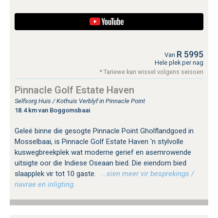
R 5995
Van
Hele plek per nag
* Tariewe kan wissel volgens seisoen
Pinnacle Golf Estate Haven
Selfsorg Huis / Kothuis Verblyf in Pinnacle Point
18.4 km van Boggomsbaai
Geleë binne die gesogte Pinnacle Point Gholflandgoed in
Mosselbaai, is Pinnacle Golf Estate Haven 'n stylvolle
kuswegbreekplek wat moderne gerief en asemrowende
uitsigte oor die Indiese Oseaan bied. Die eiendom bied
slaapplek vir tot 10 gaste.
…sien meer vir besprekings /
navrae en inligting.