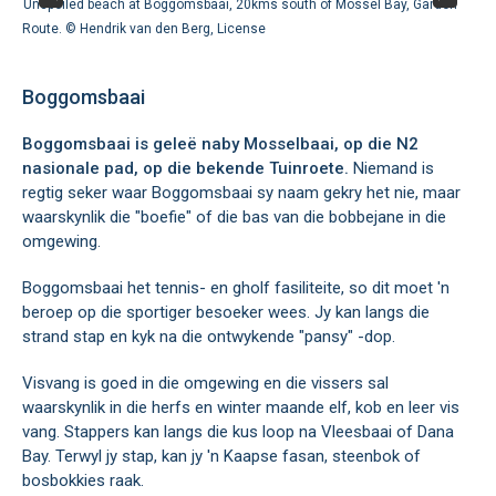
Unspoiled beach at Boggomsbaai, 20kms south of Mossel Bay, Garden
Route. ©
Hendrik van den Berg
,
License
Boggomsbaai
Boggomsbaai is geleë naby Mosselbaai, op die N2
nasionale pad, op die bekende Tuinroete.
Niemand is
regtig seker waar Boggomsbaai sy naam gekry het nie, maar
waarskynlik die "boefie" of die bas van die bobbejane in die
omgewing.
Boggomsbaai het tennis- en gholf fasiliteite, so dit moet 'n
beroep op die sportiger besoeker wees. Jy kan langs die
strand stap en kyk na die ontwykende "pansy" -dop.
Visvang is goed in die omgewing en die vissers sal
waarskynlik in die herfs en winter maande elf, kob en leer vis
vang. Stappers kan langs die kus loop na Vleesbaai of Dana
Bay. Terwyl jy stap, kan jy 'n Kaapse fasan, steenbok of
bosbokkies raak.