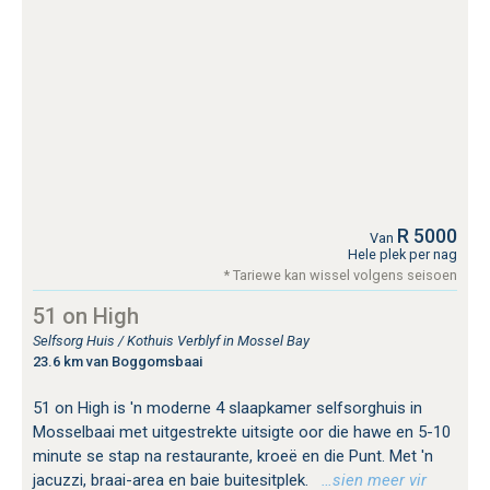
R 5000
Van
Hele plek per nag
* Tariewe kan wissel volgens seisoen
51 on High
Selfsorg Huis / Kothuis Verblyf in Mossel Bay
23.6 km van Boggomsbaai
51 on High is 'n moderne 4 slaapkamer selfsorghuis in
Mosselbaai met uitgestrekte uitsigte oor die hawe en 5-10
minute se stap na restaurante, kroeë en die Punt. Met 'n
jacuzzi, braai-area en baie buitesitplek.
…sien meer vir