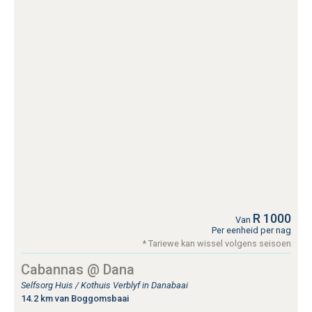
R 1000
Van
Per eenheid per nag
* Tariewe kan wissel volgens seisoen
Cabannas @ Dana
Selfsorg Huis / Kothuis Verblyf in Danabaai
14.2 km van Boggomsbaai