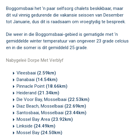
Boggomsbaai het 'n paar selfsorg chalets beskikbaar, maar
dit vul vinnig gedurende die vakansie seisoen van Desember
tot Januarie, dus dit is raadsaam om vroegtydig te bespreek.
Die weer in die Boggomsbaai-gebied is gematigde met 'n
gemiddelde winter temperatuur van ongeveer 23 grade celcius
en in die somer is dit gemiddeld 25 grade.
Nabygeleë Dorpe Met Verblyf
Vleesbaai
(2.59km)
Danabaai
(14.54km)
Pinnacle Point
(18.66km)
Heiderand
(21.34km)
Die Voor Bay, Mosselbaai
(22.53km)
Diaz Beach, Mosselbaai
(22.69km)
Santosbaai, Mosselbaai
(23.44km)
Mossel Bay Area
(23.92km)
Linkside
(24.49km)
Mossel Bay
(24.50km)