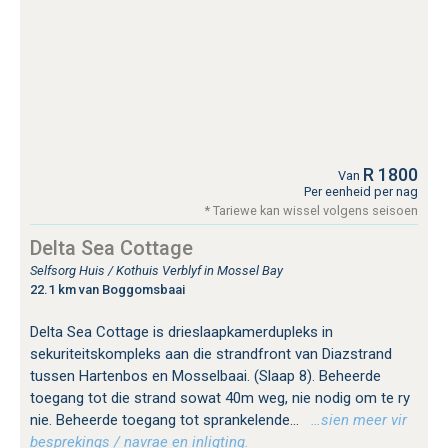
R 1800
Van
Per eenheid per nag
* Tariewe kan wissel volgens seisoen
Delta Sea Cottage
Selfsorg Huis / Kothuis Verblyf in Mossel Bay
22.1 km van Boggomsbaai
Delta Sea Cottage is drieslaapkamerdupleks in
sekuriteitskompleks aan die strandfront van Diazstrand
tussen Hartenbos en Mosselbaai. (Slaap 8). Beheerde
toegang tot die strand sowat 40m weg, nie nodig om te ry
nie. Beheerde toegang tot sprankelende...
…sien meer vir
besprekings / navrae en inligting.