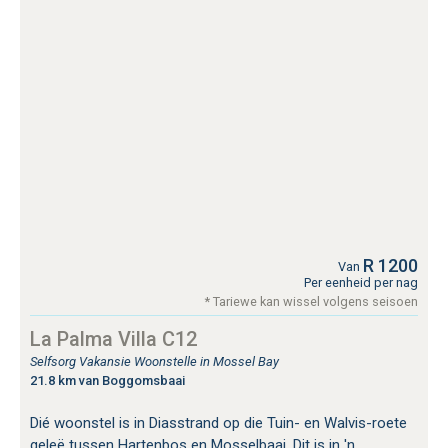
R 1200
Van
Per eenheid per nag
* Tariewe kan wissel volgens seisoen
La Palma Villa C12
Selfsorg Vakansie Woonstelle in Mossel Bay
21.8 km van Boggomsbaai
Dié woonstel is in Diasstrand op die Tuin- en Walvis-roete
geleë tussen Hartenbos en Mosselbaai. Dit is in 'n