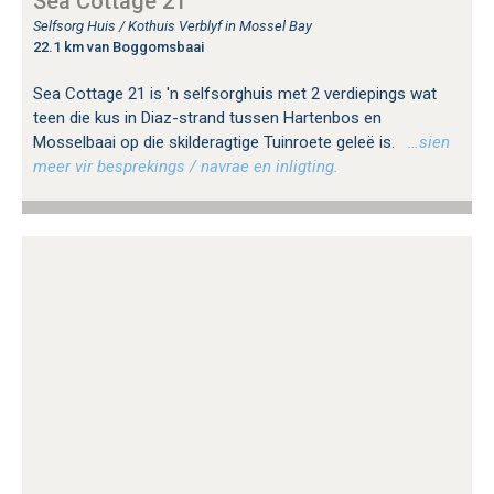
Sea Cottage 21
Selfsorg Huis / Kothuis Verblyf in Mossel Bay
22.1 km van Boggomsbaai
Sea Cottage 21 is 'n selfsorghuis met 2 verdiepings wat
teen die kus in Diaz-strand tussen Hartenbos en
Mosselbaai op die skilderagtige Tuinroete geleë is.
…sien
meer vir besprekings / navrae en inligting.