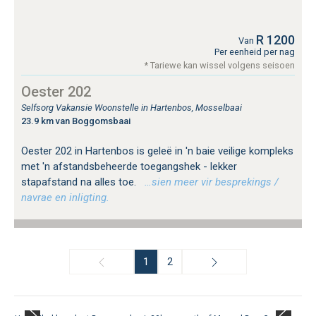
R 1200
Van
Per eenheid per nag
* Tariewe kan wissel volgens seisoen
Oester 202
Selfsorg Vakansie Woonstelle in Hartenbos, Mosselbaai
23.9 km van Boggomsbaai
Oester 202 in Hartenbos is geleë in 'n baie veilige kompleks
met 'n afstandsbeheerde toegangshek - lekker
stapafstand na alles toe.
…sien meer vir besprekings /
navrae en inligting.
1
2