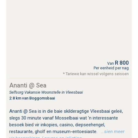
R 800
Van
Per eenheid per nag
* Tariewe kan wissel volgens seisoen
Ananti @ Sea
Selfsorg Vakansie Woonstelle in Vleesbaai
2.8 km van Boggomsbaai
Ananti @ Sea is in die baie skilderagtige Vleesbaai geleë,
slegs 30 minute vanaf Mosselbaai wat 'n interessante
besoek bied vir inkopies, casino, diepseehengel,
restaurante, gholf en museum-entoesiaste.
…sien meer