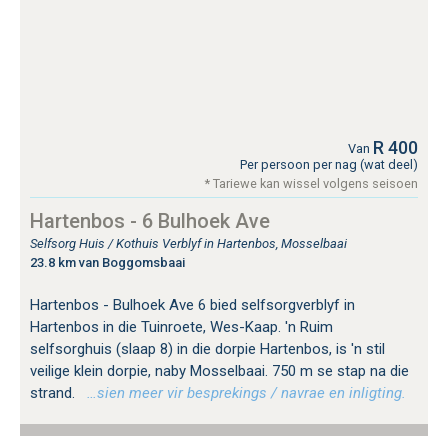
R 400
Van
Per persoon per nag (wat deel)
* Tariewe kan wissel volgens seisoen
Hartenbos - 6 Bulhoek Ave
Selfsorg Huis / Kothuis Verblyf in Hartenbos, Mosselbaai
23.8 km van Boggomsbaai
Hartenbos - Bulhoek Ave 6 bied selfsorgverblyf in
Hartenbos in die Tuinroete, Wes-Kaap. 'n Ruim
selfsorghuis (slaap 8) in die dorpie Hartenbos, is 'n stil
veilige klein dorpie, naby Mosselbaai. 750 m se stap na die
strand.
…sien meer vir besprekings / navrae en inligting.