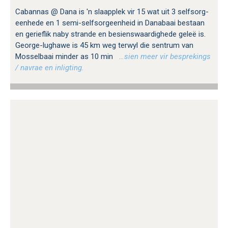
Cabannas @ Dana is 'n slaapplek vir 15 wat uit 3 selfsorg-
eenhede en 1 semi-selfsorgeenheid in Danabaai bestaan ​​
en gerieflik naby strande en besienswaardighede geleë is.
George-lughawe is 45 km weg terwyl die sentrum van
Mosselbaai minder as 10 min
…sien meer vir besprekings
/ navrae en inligting.