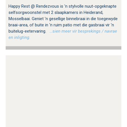
Happy Rest @ Rendezvous is 'n stylvolle nuut-opgeknapte
selfsorgwoonstel met 2 slaapkamers in Heiderand,
Mosselbaai. Geniet 'n gesellige binnebraai in die toegewyde
braai-area, of buite in 'n ruim patio met die gasbraai vir 'n
buitelug-eetervaring.
…sien meer vir besprekings / navrae
en inligting.