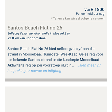
R 1800
Van
Per eenheid per nag
* Tariewe kan wissel volgens seisoen
Santos Beach Flat no.26
Selfsorg Vakansie Woonstelle in Mossel Bay
22.8 km van Boggomsbaai
Santos Beach Flat No 26 bied selfsorgverblyf aan die
strand in Mosselbaai, Tuinroete, Wes-Kaap. Geleë reg voor
die bekende Santos-strand, in die kusdorpie Mosselbaai.
Aktiwiteite reg op jou voorstoep sluit in...
…sien meer vir
besprekings / navrae en inligting.