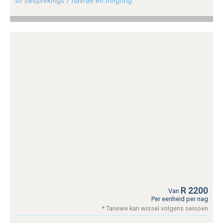
vir besprekings / navrae en inligting.
R 2200
Van
Per eenheid per nag
* Tariewe kan wissel volgens seisoen