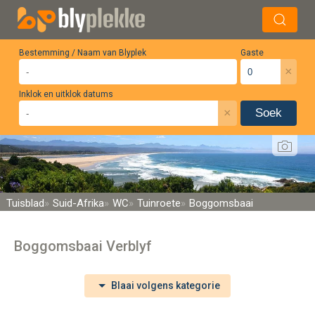
Bestemming / Naam van Blyplek
Gaste
×
Inklok en uitklok datums
×
Soek
Tuisblad
Suid-Afrika
WC
Tuinroete
Boggomsbaai
Boggomsbaai Verblyf
Blaai volgens kategorie