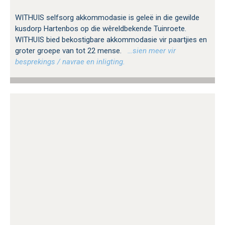
WITHUIS selfsorg akkommodasie is geleë in die gewilde
kusdorp Hartenbos op die wêreldbekende Tuinroete.
WITHUIS bied bekostigbare akkommodasie vir paartjies en
groter groepe van tot 22 mense.
…sien meer vir
besprekings / navrae en inligting.