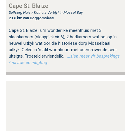
Cape St. Blaize
Selfsorg Huis / Kothuis Verblyf in Mossel Bay
23.6 km van Boggomsbaai
Cape St. Blaize is 'n wonderlike meenthuis met 3
slaapkamers (slaapplek vir 6), 2 badkamers wat bo-op 'n
heuwel uitkyk wat oor die historiese dorp Mosselbaai
uitkyk. Geleë in 'n stil woonbuurt met asemrowende see-
uitsigte. Troeteldiervriendelik.
…sien meer vir besprekings
/ navrae en inligting.