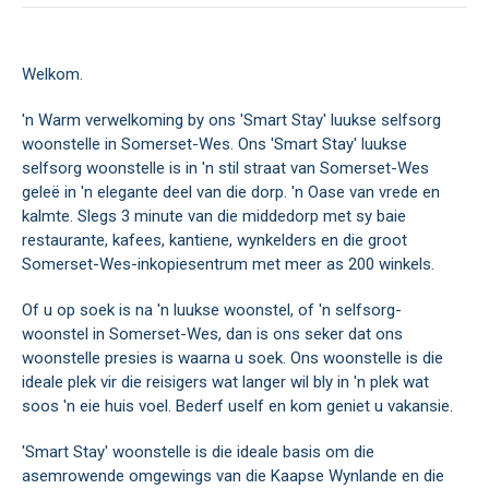
Welkom.
'n Warm verwelkoming by ons 'Smart Stay' luukse selfsorg
woonstelle in Somerset-Wes. Ons 'Smart Stay' luukse
selfsorg woonstelle is in 'n stil straat van Somerset-Wes
geleë in 'n elegante deel van die dorp. 'n Oase van vrede en
kalmte. Slegs 3 minute van die middedorp met sy baie
restaurante, kafees, kantiene, wynkelders en die groot
Somerset-Wes-inkopiesentrum met meer as 200 winkels.
Of u op soek is na 'n luukse woonstel, of 'n selfsorg-
woonstel in Somerset-Wes, dan is ons seker dat ons
woonstelle presies is waarna u soek. Ons woonstelle is die
ideale plek vir die reisigers wat langer wil bly in 'n plek wat
soos 'n eie huis voel. Bederf uself en kom geniet u vakansie.
'Smart Stay' woonstelle is die ideale basis om die
asemrowende omgewings van die Kaapse Wynlande en die