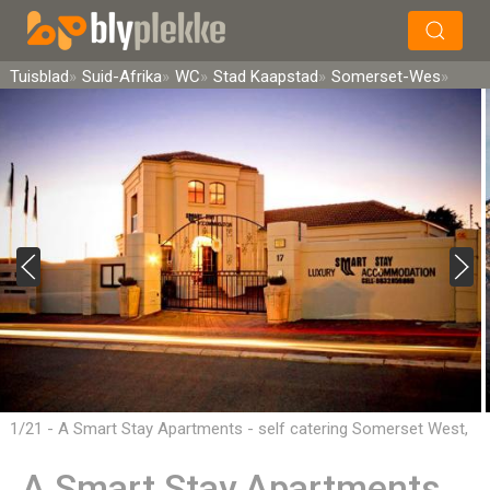
×
Soek
Tuisblad
Suid-Afrika
WC
Stad Kaapstad
Somerset-Wes
1/21 - A Smart Stay Apartments - self catering Somerset West,
Cape Town
A Smart Stay Apartments