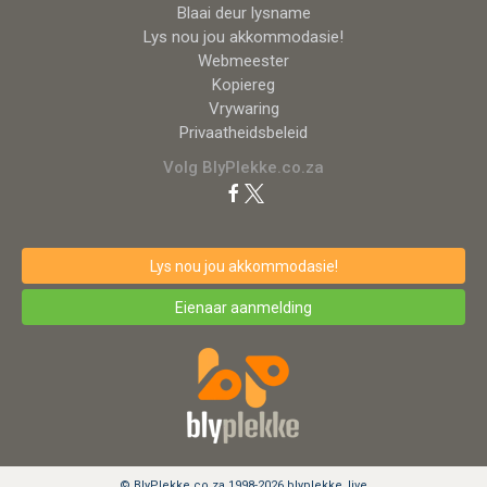
Blaai deur lysname
Lys nou jou akkommodasie!
Webmeester
Kopiereg
Vrywaring
Privaatheidsbeleid
Volg BlyPlekke.co.za
Lys nou jou akkommodasie!
Eienaar aanmelding
© BlyPlekke.co.za 1998-2026 blyplekke_live