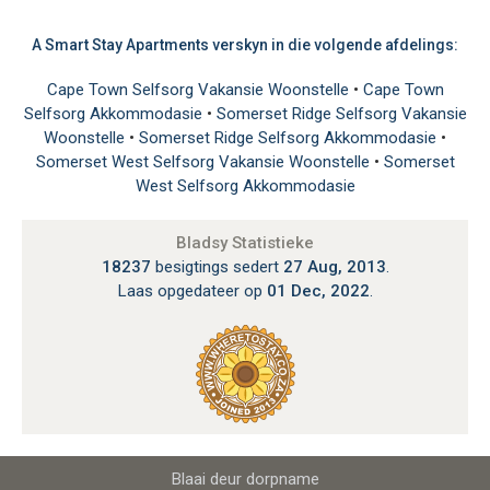
A Smart Stay Apartments verskyn in die volgende afdelings:
Cape Town Selfsorg Vakansie Woonstelle
•
Cape Town
Selfsorg Akkommodasie
•
Somerset Ridge Selfsorg Vakansie
Woonstelle
•
Somerset Ridge Selfsorg Akkommodasie
•
Somerset West Selfsorg Vakansie Woonstelle
•
Somerset
West Selfsorg Akkommodasie
Bladsy Statistieke
18237
besigtings sedert
27 Aug, 2013
.
Laas opgedateer op
01 Dec, 2022
.
Blaai deur dorpname