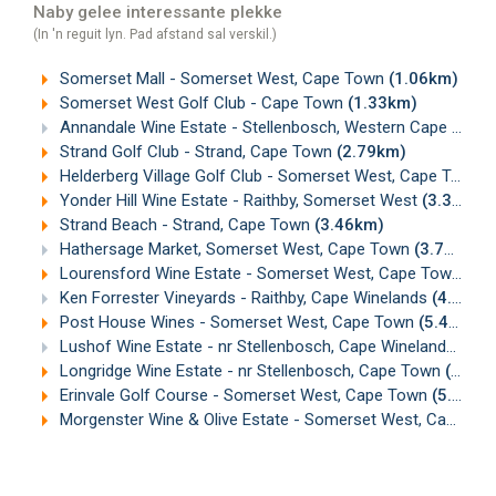
Naby gelee interessante plekke
(In 'n reguit lyn. Pad afstand sal verskil.)
Somerset Mall - Somerset West, Cape Town
(1.06km)
Somerset West Golf Club - Cape Town
(1.33km)
Annandale Wine Estate - Stellenbosch, Western Cape
(2.12
Strand Golf Club - Strand, Cape Town
(2.79km)
Helderberg Village Golf Club - Somerset West, Cape Town
(
Yonder Hill Wine Estate - Raithby, Somerset West
(3.36km)
Strand Beach - Strand, Cape Town
(3.46km)
Hathersage Market, Somerset West, Cape Town
(3.76km)
Lourensford Wine Estate - Somerset West, Cape Town
(4.
Ken Forrester Vineyards - Raithby, Cape Winelands
(4.60km)
Post House Wines - Somerset West, Cape Town
(5.40km)
Lushof Wine Estate - nr Stellenbosch, Cape Winelands
(5.4
Longridge Wine Estate - nr Stellenbosch, Cape Town
(5.71km)
Erinvale Golf Course - Somerset West, Cape Town
(5.74km)
Morgenster Wine & Olive Estate - Somerset West, Cape Town