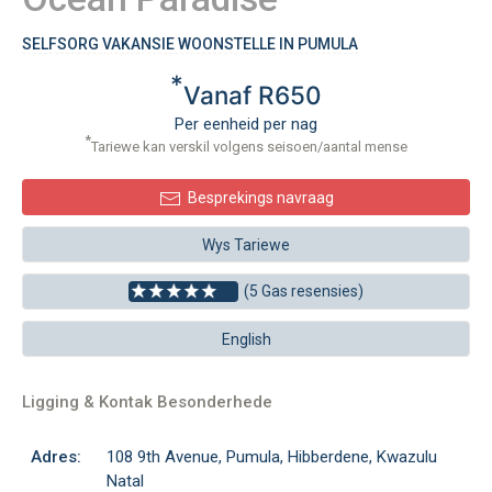
SELFSORG VAKANSIE WOONSTELLE IN PUMULA
*
Vanaf R650
Per eenheid per nag
*
Tariewe kan verskil volgens seisoen/aantal mense
Besprekings navraag
Wys Tariewe
(5 Gas resensies)
English
Ligging & Kontak Besonderhede
Adres:
108 9th Avenue, Pumula, Hibberdene, Kwazulu
Natal