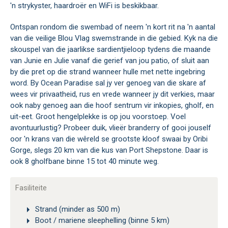
'n strykyster, haardroër en WiFi is beskikbaar.
Ontspan rondom die swembad of neem 'n kort rit na 'n aantal
van die veilige Blou Vlag swemstrande in die gebied. Kyk na die
skouspel van die jaarlikse sardientjieloop tydens die maande
van Junie en Julie vanaf die gerief van jou patio, of sluit aan
by die pret op die strand wanneer hulle met nette ingebring
word. By Ocean Paradise sal jy ver genoeg van die skare af
wees vir privaatheid, rus en vrede wanneer jy dit verkies, maar
ook naby genoeg aan die hoof sentrum vir inkopies, gholf, en
uit-eet. Groot hengelplekke is op jou voorstoep. Voel
avontuurlustig? Probeer duik, vlieër branderry of gooi jouself
oor 'n krans van die wêreld se grootste kloof swaai by Oribi
Gorge, slegs 20 km van die kus van Port Shepstone. Daar is
ook 8 gholfbane binne 15 tot 40 minute weg.
Fasiliteite
Strand (minder as 500 m)
Boot / mariene sleephelling (binne 5 km)