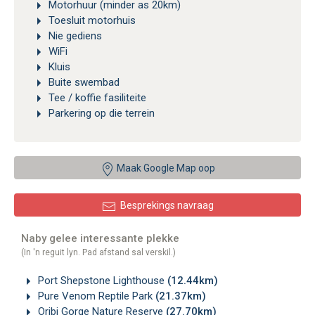
Motorhuur (minder as 20km)
Toesluit motorhuis
Nie gediens
WiFi
Kluis
Buite swembad
Tee / koffie fasiliteite
Parkering op die terrein
Maak Google Map oop
Besprekings navraag
Naby gelee interessante plekke
(In 'n reguit lyn. Pad afstand sal verskil.)
Port Shepstone Lighthouse
(12.44km)
Pure Venom Reptile Park
(21.37km)
Oribi Gorge Nature Reserve
(27.70km)