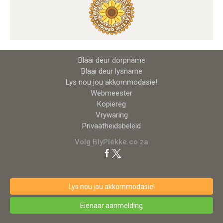
Blaai deur dorpname
Blaai deur lysname
Lys nou jou akkommodasie!
Webmeester
Kopiereg
Vrywaring
Privaatheidsbeleid
Volg BlyPlekke.co.za
Lys nou jou akkommodasie!
Eienaar aanmelding