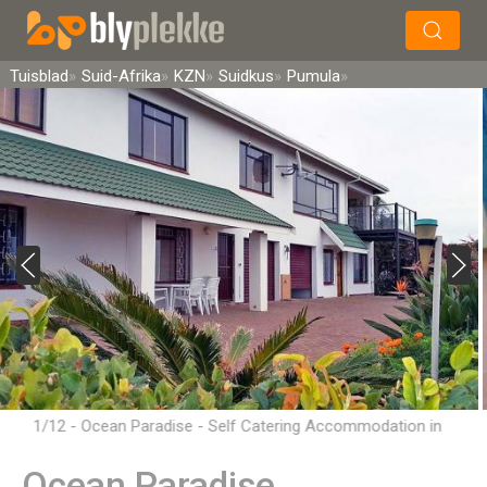
×
Soek
Tuisblad
Suid-Afrika
KZN
Suidkus
Pumula
1/12 - Ocean Paradise - Self Catering Accommodation in
Hibberdene
Ocean Paradise