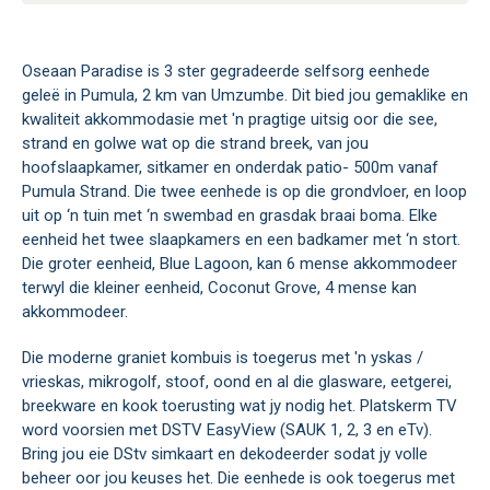
Oseaan Paradise is 3 ster gegradeerde selfsorg eenhede
geleë in Pumula, 2 km van Umzumbe. Dit bied jou gemaklike en
kwaliteit akkommodasie met 'n pragtige uitsig oor die see,
strand en golwe wat op die strand breek, van jou
hoofslaapkamer, sitkamer en onderdak patio- 500m vanaf
Pumula Strand. Die twee eenhede is op die grondvloer, en loop
uit op ‘n tuin met ‘n swembad en grasdak braai boma. Elke
eenheid het twee slaapkamers en een badkamer met ‘n stort.
Die groter eenheid, Blue Lagoon, kan 6 mense akkommodeer
terwyl die kleiner eenheid, Coconut Grove, 4 mense kan
akkommodeer.
Die moderne graniet kombuis is toegerus met 'n yskas /
vrieskas, mikrogolf, stoof, oond en al die glasware, eetgerei,
breekware en kook toerusting wat jy nodig het. Platskerm TV
word voorsien met DSTV EasyView (SAUK 1, 2, 3 en eTv).
Bring jou eie DStv simkaart en dekodeerder sodat jy volle
beheer oor jou keuses het. Die eenhede is ook toegerus met