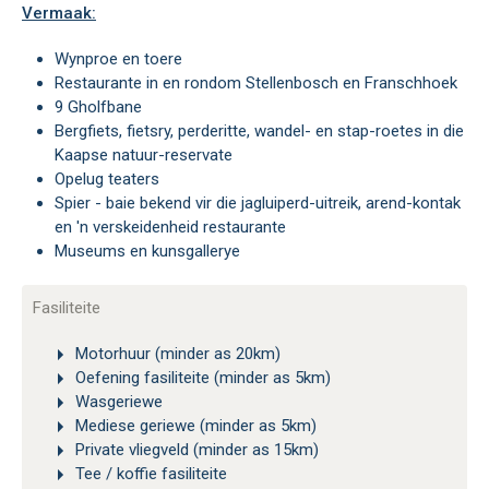
Vermaak:
Wynproe en toere
Restaurante in en rondom Stellenbosch en Franschhoek
9 Gholfbane
Bergfiets, fietsry, perderitte, wandel- en stap-roetes in die
Kaapse natuur-reservate
Opelug teaters
Spier - baie bekend vir die jagluiperd-uitreik, arend-kontak
en 'n verskeidenheid restaurante
Museums en kunsgallerye
Fasiliteite
Motorhuur (minder as 20km)
Oefening fasiliteite (minder as 5km)
Wasgeriewe
Mediese geriewe (minder as 5km)
Private vliegveld (minder as 15km)
Tee / koffie fasiliteite