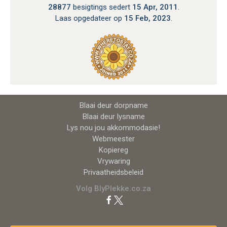
28877
besigtings sedert
15 Apr, 2011
.
Laas opgedateer op
15 Feb, 2023
.
Blaai deur dorpname
Blaai deur lysname
Lys nou jou akkommodasie!
Webmeester
Kopiereg
Vrywaring
Privaatheidsbeleid
Volg BlyPlekke.co.za