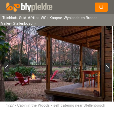
×
Soek
Tuisblad
Suid-Afrika
WC
Kaapse-Wynlande en Breede-
Vallei
Stellenbosch
1/27 - Cabin in the Woods - self catering near Stellenbosch