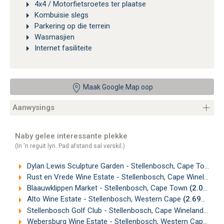
4x4 / Motorfietsroetes ter plaatse
Kombuisie slegs
Parkering op die terrein
Wasmasjien
Internet fasiliteite
Maak Google Map oop
Aanwysings
Naby gelee interessante plekke
(In 'n reguit lyn. Pad afstand sal verskil.)
Dylan Lewis Sculpture Garden - Stellenbosch, Cape Town
(1
Rust en Vrede Wine Estate - Stellenbosch, Cape Winelands
Blaauwklippen Market - Stellenbosch, Cape Town
(2.09km)
Alto Wine Estate - Stellenbosch, Western Cape
(2.69km)
Stellenbosch Golf Club - Stellenbosch, Cape Winelands
(2.
Webersburg Wine Estate - Stellenbosch, Western Cape
(3.