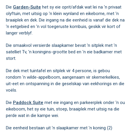
Die
Garden-Suite
het sy eie oprit/afdak wat lei na 'n privaat
olyftuin, met uitsig op 'n klein wynland en eikebome, met 'n
braaiplek en dek. Die ingang na die eenheid is vanaf die dek na
'n eetgebied en 'n vol toegeruste kombuis, geskik vir kort of
langer verblyf.
Die smaakvol versierde slaapkamer bevat 'n sitplek met 'n
satelliet Tv, 'n koningins-grootte bed en 'n eie badkamer met
stort.
Die dek met tuintafel en sitplek vir 4 persone, is gebou
rondom 'n wilde-appelboom, aangenaam vir skemerkelkies,
uit-eet en ontspanning in die geselskap van eekhorings en die
voëls.
Die
Paddock Suite
met eie ingang en parkeerplek onder 'n ou
eikeboom, het sy eie tuin, stoep, braaiplek met uitsig na die
perde wat in die kampe wei.
Die eenheid bestaan uit 'n slaapkamer met 'n koning (2)