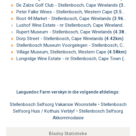
De Zalze Golf Club - Stellenbosch, Cape Winelands
(3.39km)
Peter Falke Wines - Stellenbosch, Western Cape
(3.50km)
Root 44 Market - Stellenbosch, Cape Winelands
(3.96km)
Lushof Wine Estate - nr Stellenbosch, Cape Winelands
(4.3
Rupert Museum - Stellenbosch, Cape Winelands
(4.38km)
Dorp Street - Stellenbosch, Cape Winelands
(4.42km)
Stellenbosch Museum Voorgelegen - Stellenbosch, Cape Winelands
Village Museum, Stellenbosch, Western Cape
(4.58km)
Longridge Wine Estate - nr Stellenbosch, Cape Town
(4.63km)
Languedoc Farm verskyn in die volgende afdelings:
Stellenbosch Selfsorg Vakansie Woonstelle
•
Stellenbosch
Selfsorg Huis / Kothuis Verblyf
•
Stellenbosch Selfsorg
Akkommodasie
Bladsy Statistieke