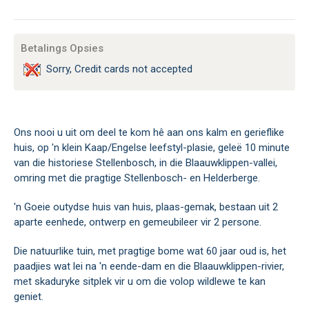
Betalings Opsies
Sorry, Credit cards not accepted
Ons nooi u uit om deel te kom hê aan ons kalm en gerieflike
huis, op 'n klein Kaap/Engelse leefstyl-plasie, geleë 10 minute
van die historiese Stellenbosch, in die Blaauwklippen-vallei,
omring met die pragtige Stellenbosch- en Helderberge.
'n Goeie outydse huis van huis, plaas-gemak, bestaan uit 2
aparte eenhede, ontwerp en gemeubileer vir 2 persone.
Die natuurlike tuin, met pragtige bome wat 60 jaar oud is, het
paadjies wat lei na 'n eende-dam en die Blaauwklippen-rivier,
met skaduryke sitplek vir u om die volop wildlewe te kan
geniet.