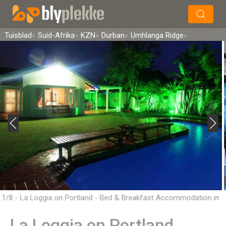
×
Soek
Tuisblad
Suid-Afrika
KZN
Durban
Umhlanga Ridge
1/8 - La Loggia on Portland - Bed & Breakfast Accommodation in
Umhlanga Ridge
La Loggia on Portland