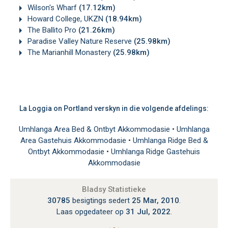
Wilson's Wharf
(17.12km)
Howard College, UKZN
(18.94km)
The Ballito Pro
(21.26km)
Paradise Valley Nature Reserve
(25.98km)
The Marianhill Monastery
(25.98km)
La Loggia on Portland verskyn in die volgende afdelings:
Umhlanga Area Bed & Ontbyt Akkommodasie
•
Umhlanga
Area Gastehuis Akkommodasie
•
Umhlanga Ridge Bed &
Ontbyt Akkommodasie
•
Umhlanga Ridge Gastehuis
Akkommodasie
Bladsy Statistieke
30785
besigtings sedert
25 Mar, 2010
.
Laas opgedateer op
31 Jul, 2022
.