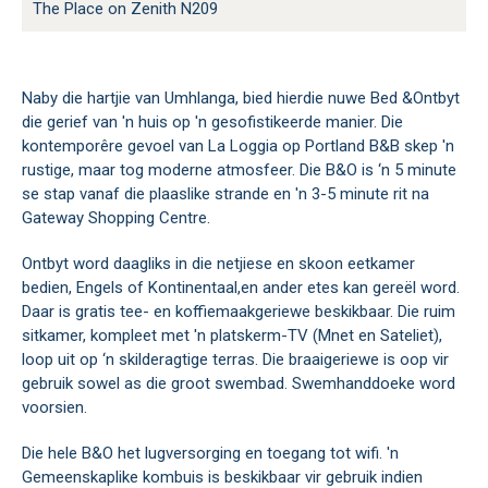
The Place on Zenith N209
Naby die hartjie van Umhlanga, bied hierdie nuwe Bed &Ontbyt
die gerief van 'n huis op 'n gesofistikeerde manier. Die
kontemporêre gevoel van La Loggia op Portland B&B skep 'n
rustige, maar tog moderne atmosfeer. Die B&O is ‘n 5 minute
se stap vanaf die plaaslike strande en 'n 3-5 minute rit na
Gateway Shopping Centre.
Ontbyt word daagliks in die netjiese en skoon eetkamer
bedien, Engels of Kontinentaal,en ander etes kan gereël word.
Daar is gratis tee- en koffiemaakgeriewe beskikbaar. Die ruim
sitkamer, kompleet met 'n platskerm-TV (Mnet en Sateliet),
loop uit op ‘n skilderagtige terras. Die braaigeriewe is oop vir
gebruik sowel as die groot swembad. Swemhanddoeke word
voorsien.
Die hele B&O het lugversorging en toegang tot wifi. 'n
Gemeenskaplike kombuis is beskikbaar vir gebruik indien