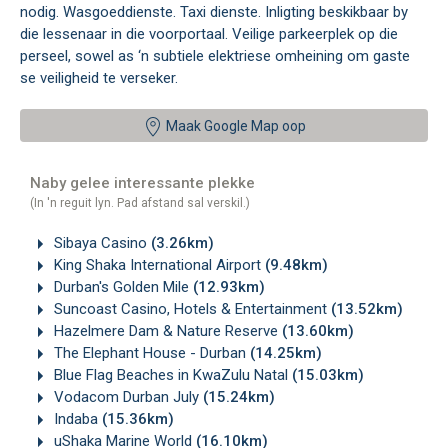
nodig. Wasgoeddienste. Taxi dienste. Inligting beskikbaar by
die lessenaar in die voorportaal. Veilige parkeerplek op die
perseel, sowel as ‘n subtiele elektriese omheining om gaste
se veiligheid te verseker.
Maak Google Map oop
Naby gelee interessante plekke
(In 'n reguit lyn. Pad afstand sal verskil.)
Sibaya Casino
(3.26km)
King Shaka International Airport
(9.48km)
Durban's Golden Mile
(12.93km)
Suncoast Casino, Hotels & Entertainment
(13.52km)
Hazelmere Dam & Nature Reserve
(13.60km)
The Elephant House - Durban
(14.25km)
Blue Flag Beaches in KwaZulu Natal
(15.03km)
Vodacom Durban July
(15.24km)
Indaba
(15.36km)
uShaka Marine World
(16.10km)