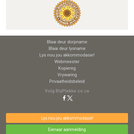
Blaai deur dorpname
Blaai deur lysname
Lys nou jou akkommodasie!
Webmeester
Kopiereg
Vrywaring
Privaatheidsbeleid
Volg BlyPlekke.co.za
Lys nou jou akkommodasie!
Eienaar aanmelding