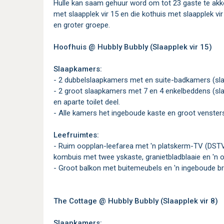
Hulle kan saam gehuur word om tot 23 gaste te akk
met slaapplek vir 15 en die kothuis met slaapplek vir 
en groter groepe.
Hoofhuis @ Hubbly Bubbly (Slaapplek vir 15)
Slaapkamers:
- 2 dubbelslaapkamers met en suite-badkamers (slaa
- 2 groot slaapkamers met 7 en 4 enkelbeddens (slaa
en aparte toilet deel.
- Alle kamers het ingeboude kaste en groot venste
Leefruimtes:
- Ruim oopplan-leefarea met 'n platskerm-TV (DSTV), 
kombuis met twee yskaste, granietbladblaaie en 'n 
- Groot balkon met buitemeubels en 'n ingeboude br
The Cottage @ Hubbly Bubbly (Slaapplek vir 8)
Slaapkamers: