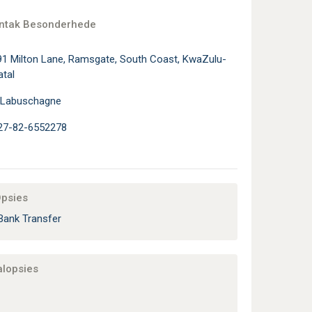
ontak Besonderhede
91 Milton Lane, Ramsgate, South Coast, KwaZulu-
atal
 Labuschagne
27-82-6552278
Opsies
Bank Transfer
alopsies