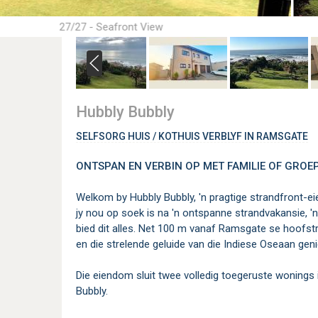
27/27 - Seafront View
Hubbly Bubbly
SELFSORG HUIS / KOTHUIS VERBLYF IN RAMSGATE
ONTSPAN EN VERBIN OP MET FAMILIE OF GROE
Welkom by Hubbly Bubbly, 'n pragtige strandfront-e
jy nou op soek is na 'n ontspanne strandvakansie, '
bied dit alles. Net 100 m vanaf Ramsgate se hoofstr
en die strelende geluide van die Indiese Oseaan geni
Die eiendom sluit twee volledig toegeruste woning
Bubbly.