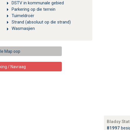
DSTV in kommunale gebied
Parkering op die terrein
Tuimeldroër
Strand (absoluut op die strand)
Wasmasjien
le Map oop
king / Navraag
Bladsy Stat
81997
besi