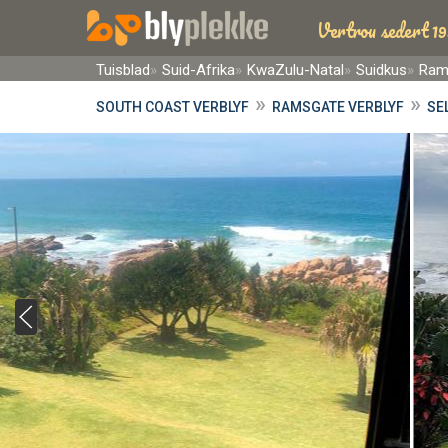
Vertrou sedert 19
Tuisblad
Suid-Afrika
KwaZulu-Natal
Suidkus
Ram
»
»
SOUTH COAST VERBLYF
RAMSGATE VERBLYF
SE