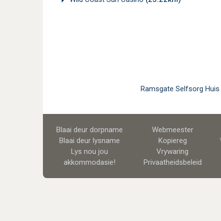
Ramsgate Selfsorg Huis 
Blaai deur dorpname
Webmeester
Blaai deur lysname
Kopiereg
Lys nou jou
Vrywaring
akkommodasie!
Privaatheidsbeleid