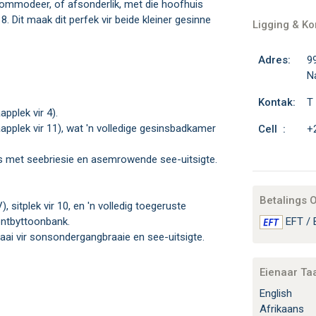
ommodeer, of afsonderlik, met die hoofhuis
8. Dit maak dit perfek vir beide kleiner gesinne
Ligging & K
Adres:
9
N
Kontak:
T
pplek vir 4).
pplek vir 11), wat 'n volledige gesinsbadkamer
Cell :
+
rs met seebriesie en asemrowende see-uitsigte.
Betalings 
sitplek vir 10, en 'n volledig toegeruste
ontbyttoonbank.
EFT / 
aai vir sonsondergangbraaie en see-uitsigte.
Eienaar Ta
English
Afrikaans