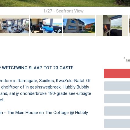
1/27 - Seafront View
*
Ta
P WETGEWING SLAAP TOT 23 GASTE
iendom in Ramsgate, Suidkus, KwaZulu-Natal. Of
n gholftoer of 'n gesinswegbreek, Hubbly Bubbly
and, sal jy ononderbroke 180-grade see-uitsigte
et.
s in - The Main House en The Cottage @ Hubbly