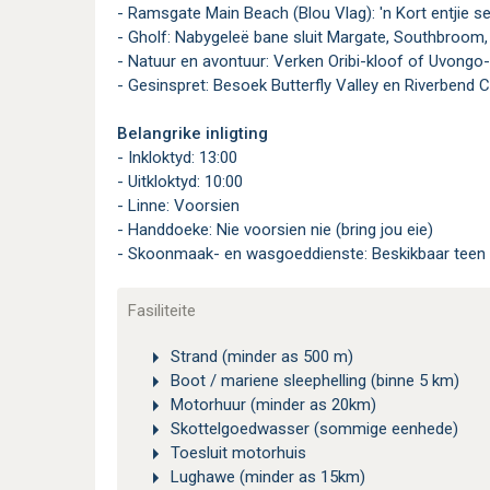
- Ramsgate Main Beach (Blou Vlag): 'n Kort entjie s
- Gholf: Nabygeleë bane sluit Margate, Southbroom,
- Natuur en avontuur: Verken Oribi-kloof of Uvongo-
- Gesinspret: Besoek Butterfly Valley en Riverbend 
Belangrike inligting
- Inkloktyd: 13:00
- Uitkloktyd: 10:00
- Linne: Voorsien
- Handdoeke: Nie voorsien nie (bring jou eie)
- Skoonmaak- en wasgoeddienste: Beskikbaar teen '
Fasiliteite
Strand (minder as 500 m)
Boot / mariene sleephelling (binne 5 km)
Motorhuur (minder as 20km)
Skottelgoedwasser (sommige eenhede)
Toesluit motorhuis
Lughawe (minder as 15km)