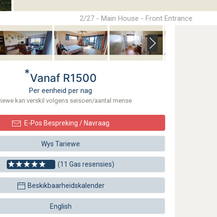
2/27 - Main House - Front Entrance
*
Vanaf R1500
Per eenheid per nag
riewe kan verskil volgens seisoen/aantal mense
E-Pos Bespreking / Navraag
Wys Tariewe
(11 Gas resensies)
Beskikbaarheidskalender
English