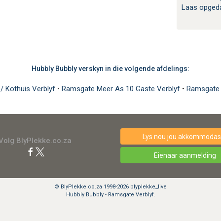
Laas opged
Hubbly Bubbly verskyn in die volgende afdelings:
/ Kothuis Verblyf
•
Ramsgate Meer As 10 Gaste Verblyf
•
Ramsgate 
Lys nou jou akkommodasi
Volg BlyPlekke.co.za
Eienaar aanmelding
© BlyPlekke.co.za 1998-2026 blyplekke_live
Hubbly Bubbly - Ramsgate Verblyf.