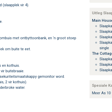
(slaapplek vir 4).
Uitleg Sla
Main House
e.
Slaapk
Slaapk
Slaapk
kombuis met ontbyttoonbank, en 'n groot stoep
Slaapkamer 4 - single, single, single, single, single, single,
single
fek om buite te eet.
The Cottag
Slaapk
Slaapk
 en kothuis.
Slaapk
vir buitebraaie.
'n sekuriteitsmaatskappy gemonitor word.
s, 2 vir kothuis).
Spesiale K
derbroke water.
Meer As 10 
.