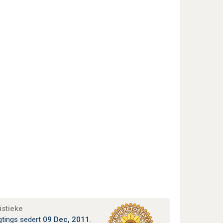
istieke
gtings sedert
09 Dec, 2011
.