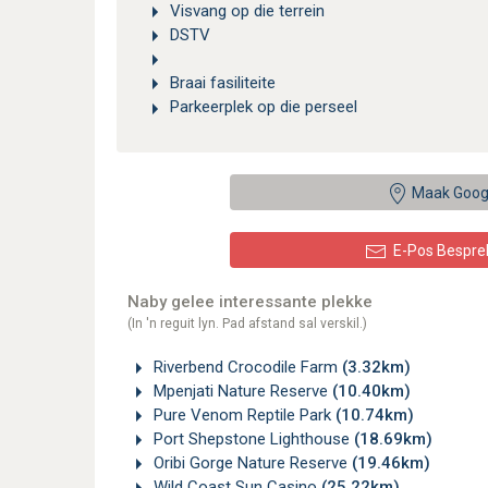
Visvang op die terrein
DSTV
Braai fasiliteite
Parkeerplek op die perseel
Maak Goog
E-Pos Bespre
Naby gelee interessante plekke
(In 'n reguit lyn. Pad afstand sal verskil.)
Riverbend Crocodile Farm
(3.32km)
Mpenjati Nature Reserve
(10.40km)
Pure Venom Reptile Park
(10.74km)
Port Shepstone Lighthouse
(18.69km)
Oribi Gorge Nature Reserve
(19.46km)
Wild Coast Sun Casino
(25.22km)