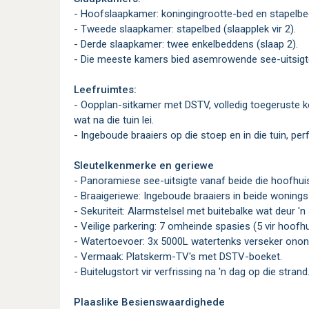
- Hoofslaapkamer: koningingrootte-bed en stapelbed 
- Tweede slaapkamer: stapelbed (slaapplek vir 2).
- Derde slaapkamer: twee enkelbeddens (slaap 2).
- Die meeste kamers bied asemrowende see-uitsigt
Leefruimtes:
- Oopplan-sitkamer met DSTV, volledig toegeruste 
wat na die tuin lei.
- Ingeboude braaiers op die stoep en in die tuin, per
Sleutelkenmerke en geriewe
- Panoramiese see-uitsigte vanaf beide die hoofhuis
- Braaigeriewe: Ingeboude braaiers in beide wonings 
- Sekuriteit: Alarmstelsel met buitebalke wat deur 
- Veilige parkering: 7 omheinde spasies (5 vir hoofhui
- Watertoevoer: 3x 5000L watertenks verseker onon
- Vermaak: Platskerm-TV's met DSTV-boeket.
- Buitelugstort vir verfrissing na 'n dag op die strand
Plaaslike Besienswaardighede