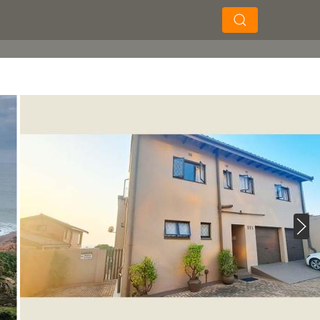
×
×
Soek