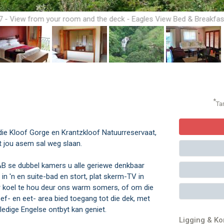
7 - View from your room and the deck - Eagles View Bed & Breakfas
Accommodation in Kloof
*
Ta
die Kloof Gorge en Krantzkloof Natuurreservaat,
t jou asem sal weg slaan.
 B&B se dubbel kamers u alle geriewe denkbaar
in 'n en suite-bad en stort, plat skerm-TV in
r koel te hou deur ons warm somers, of om die
f- en eet- area bied toegang tot die dek, met
ledige Engelse ontbyt kan geniet.
Ligging & K