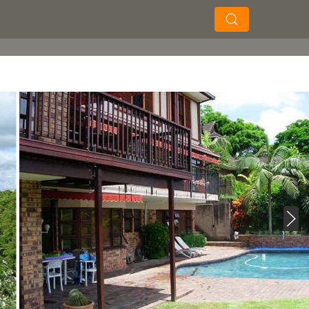
×
×
Soek