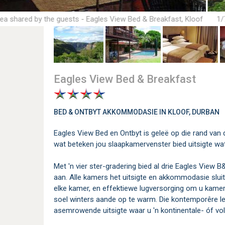
area shared by the guests - Eagles View Bed & Breakfast, Kloof
1/
Accommodation
Eagles View Bed & Breakfast
BED & ONTBYT AKKOMMODASIE IN KLOOF, DURBAN
Eagles View Bed en Ontbyt is geleë op die rand van 
wat beteken jou slaapkamervenster bied uitsigte wa
Met 'n vier ster-gradering bied al drie Eagles View
aan. Alle kamers het uitsigte en akkommodasie sluit 
elke kamer, en effektiewe lugversorging om u kame
soel winters aande op te warm. Die kontemporêre lee
asemrowende uitsigte waar u 'n kontinentale- óf vol