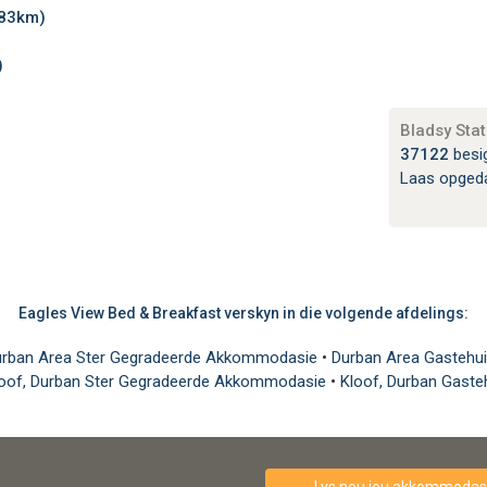
.83km)
)
Bladsy Stat
37122
besi
Laas opged
Eagles View Bed & Breakfast verskyn in die volgende afdelings:
rban Area Ster Gegradeerde Akkommodasie
•
Durban Area Gasteh
oof, Durban Ster Gegradeerde Akkommodasie
•
Kloof, Durban Gast