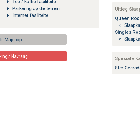
Tee / koffie fasiliteite
Parkering op die terrein
Uitleg Sla
Internet fasiliteite
Queen Room
Slaapk
Singles Roo
Slaapk
le Map oop
king / Navraag
Spesiale K
Ster Gegra