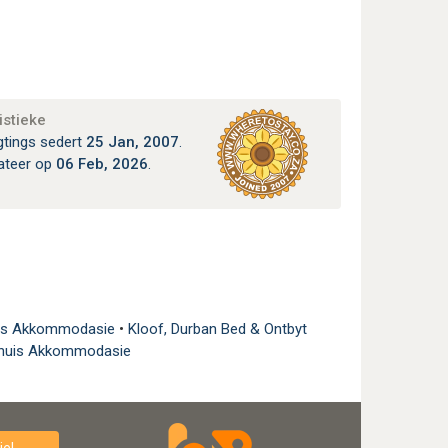
istieke
gtings sedert
25 Jan, 2007
.
ateer op
06 Feb, 2026
.
uis Akkommodasie
•
Kloof, Durban Bed & Ontbyt
ehuis Akkommodasie