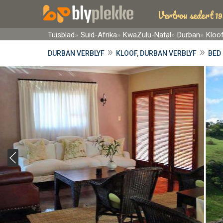
Vertrou sedert 19
Tuisblad
Suid-Afrika
KwaZulu-Natal
Durban
Kloo
»
»
DURBAN VERBLYF
KLOOF, DURBAN VERBLYF
BED 