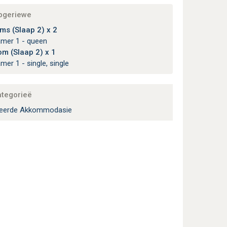
apgeriewe
s (Slaap 2) x 2
amer 1 - queen
m (Slaap 2) x 1
amer 1 - single, single
ategorieë
deerde Akkommodasie