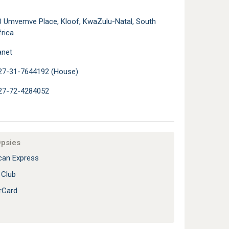
0 Umvemve Place, Kloof, KwaZulu-Natal, South
rica
anet
27-31-7644192 (House)
27-72-4284052
Opsies
an Express
 Club
rCard