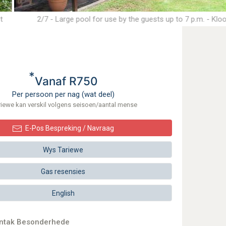
t
2/7 - Large pool for use by the guests up to 7 p.m. - Kl
Accommodation
*
Vanaf R750
Per persoon per nag (wat deel)
riewe kan verskil volgens seisoen/aantal mense
E-Pos Bespreking / Navraag
Wys Tariewe
Gas resensies
English
ontak Besonderhede