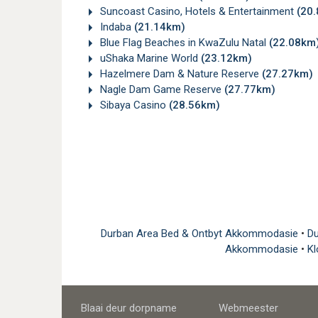
Suncoast Casino, Hotels & Entertainment
(20
Indaba
(21.14km)
Blue Flag Beaches in KwaZulu Natal
(22.08km
uShaka Marine World
(23.12km)
Hazelmere Dam & Nature Reserve
(27.27km)
Nagle Dam Game Reserve
(27.77km)
Sibaya Casino
(28.56km)
Durban Area Bed & Ontbyt Akkommodasie
•
Du
Akkommodasie
•
Kl
Blaai deur dorpname
Webmeester