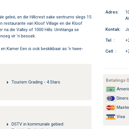
Adres:
1
 geleë, en die Hillcrest sake sentrums slegs 15
Af
n restaurante van Kloof Village en die Kloof
Kontak:
J
der na die Valley of 1000 Hills. Umhlanga se
noeg vir 'n besoek.
Tel :
+
 en Kamer Een is ook beskikbaar as 'n twee-
Cell :
+
Betalings 
Tourism Grading - 4 Stars
Americ
Diners
Maste
Visa
DSTV in kommunale gebied