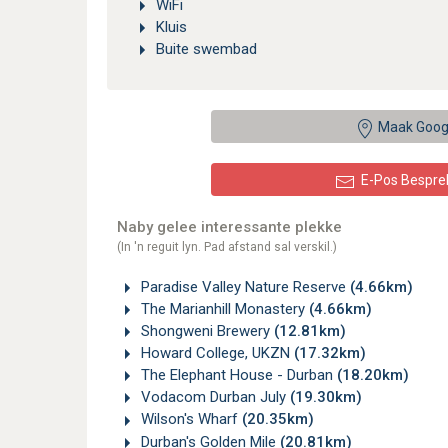
WiFi
Kluis
Buite swembad
Maak Goog
E-Pos Bespre
Naby gelee interessante plekke
(In 'n reguit lyn. Pad afstand sal verskil.)
Paradise Valley Nature Reserve
(4.66km)
The Marianhill Monastery
(4.66km)
Shongweni Brewery
(12.81km)
Howard College, UKZN
(17.32km)
The Elephant House - Durban
(18.20km)
Vodacom Durban July
(19.30km)
Wilson's Wharf
(20.35km)
Durban's Golden Mile
(20.81km)