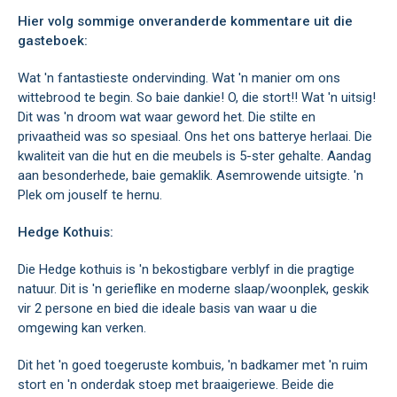
Hier volg sommige onveranderde kommentare uit die
gasteboek:
Wat 'n fantastieste ondervinding. Wat 'n manier om ons
wittebrood te begin. So baie dankie! O, die stort!! Wat 'n uitsig!
Dit was 'n droom wat waar geword het. Die stilte en
privaatheid was so spesiaal. Ons het ons batterye herlaai. Die
kwaliteit van die hut en die meubels is 5-ster gehalte. Aandag
aan besonderhede, baie gemaklik. Asemrowende uitsigte. 'n
Plek om jouself te hernu.
Hedge Kothuis:
Die Hedge kothuis is 'n bekostigbare verblyf in die pragtige
natuur. Dit is 'n gerieflike en moderne slaap/woonplek, geskik
vir 2 persone en bied die ideale basis van waar u die
omgewing kan verken.
Dit het 'n goed toegeruste kombuis, 'n badkamer met 'n ruim
stort en 'n onderdak stoep met braaigeriewe. Beide die