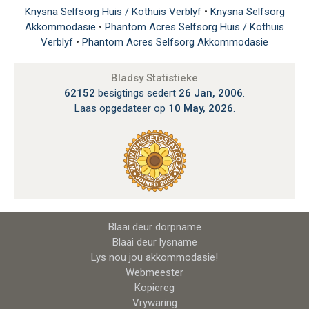
Knysna Selfsorg Huis / Kothuis Verblyf
•
Knysna Selfsorg
Akkommodasie
•
Phantom Acres Selfsorg Huis / Kothuis
Verblyf
•
Phantom Acres Selfsorg Akkommodasie
Bladsy Statistieke
62152
besigtings sedert
26 Jan, 2006
.
Laas opgedateer op
10 May, 2026
.
Blaai deur dorpname
Blaai deur lysname
Lys nou jou akkommodasie!
Webmeester
Kopiereg
Vrywaring