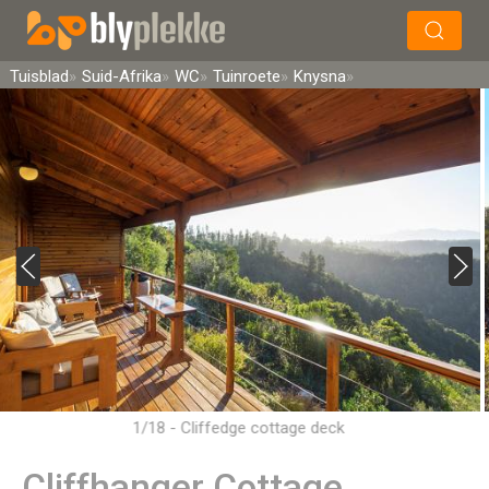
×
Soek
Tuisblad
Suid-Afrika
WC
Tuinroete
Knysna
1/18 - Cliffedge cottage deck
Cliffhanger Cottage