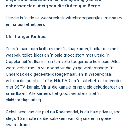
onbesoedelde uitsig van die Outeniqua Berge.
Hierdie is 'n ideale wegbreek vir wittebroodpaartjies, minnaars
en natuurliefhebbers.
Cliffhanger Kothuis:
Dit is 'n baie ruim kothuis met 1 slaapkamer, badkamer met
wasbak, toilet, bidet en 'n baie groot stort met uitsig. 'n
Oopplan sit/eetkamer en ten volle toegeruste kombuis. Alles
word verhit met 'n vuuroond vir die ysige wintersnagte. 'n
Onderdak dek, gedeeltelik toegemaak, en 'n Weber-braai
voltooi die prentjie. 'n TV, Hifi, DVD en 'n satelliet-dekodeerder
met DSTV-kanale. Vir al die kanale, bring u eie dekodeerder en
smartkaart. Alle kamers het groot vensters met 'n
skilderagtige uitsig.
Geleë, weg van die pad na Rheenendal, is dit baie privaat, tog
slegs 15 minute na die sakekern van Knysna en 'n goeie
swemstrand.