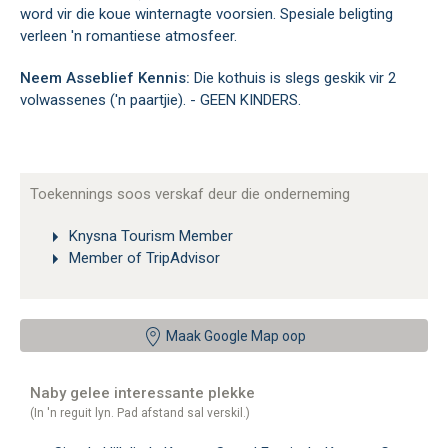
word vir die koue winternagte voorsien. Spesiale beligting
verleen 'n romantiese atmosfeer.
Neem Asseblief Kennis:
Die kothuis is slegs geskik vir 2
volwassenes ('n paartjie). - GEEN KINDERS.
Toekennings soos verskaf deur die onderneming
Knysna Tourism Member
Member of TripAdvisor
Maak Google Map oop
Naby gelee interessante plekke
(In 'n reguit lyn. Pad afstand sal verskil.)