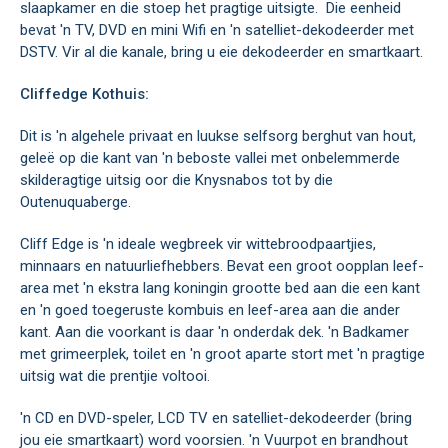
slaapkamer en die stoep het pragtige uitsigte. Die eenheid
bevat 'n TV, DVD en mini Wifi en 'n satelliet-dekodeerder met
DSTV. Vir al die kanale, bring u eie dekodeerder en smartkaart.
Cliffedge Kothuis:
Dit is 'n algehele privaat en luukse selfsorg berghut van hout,
geleë op die kant van 'n beboste vallei met onbelemmerde
skilderagtige uitsig oor die Knysnabos tot by die
Outenuquaberge.
Cliff Edge is 'n ideale wegbreek vir wittebroodpaartjies,
minnaars en natuurliefhebbers. Bevat een groot oopplan leef-
area met 'n ekstra lang koningin grootte bed aan die een kant
en 'n goed toegeruste kombuis en leef-area aan die ander
kant. Aan die voorkant is daar 'n onderdak dek. 'n Badkamer
met grimeerplek, toilet en 'n groot aparte stort met 'n pragtige
uitsig wat die prentjie voltooi.
'n CD en DVD-speler, LCD TV en satelliet-dekodeerder (bring
jou eie smartkaart) word voorsien. 'n Vuurpot en brandhout