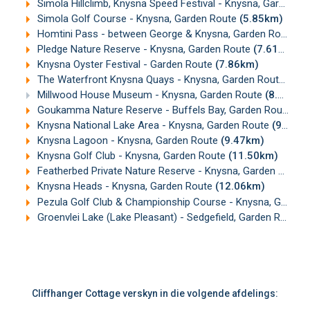
Simola Hillclimb, Knysna Speed Festival - Knysna, Garden Route
Simola Golf Course - Knysna, Garden Route
(5.85km)
Homtini Pass - between George & Knysna, Garden Route
(7
Pledge Nature Reserve - Knysna, Garden Route
(7.61km)
Knysna Oyster Festival - Garden Route
(7.86km)
The Waterfront Knysna Quays - Knysna, Garden Route
(8.1
Millwood House Museum - Knysna, Garden Route
(8.42km)
Goukamma Nature Reserve - Buffels Bay, Garden Route
(9
Knysna National Lake Area - Knysna, Garden Route
(9.35km)
Knysna Lagoon - Knysna, Garden Route
(9.47km)
Knysna Golf Club - Knysna, Garden Route
(11.50km)
Featherbed Private Nature Reserve - Knysna, Garden Route
Knysna Heads - Knysna, Garden Route
(12.06km)
Pezula Golf Club & Championship Course - Knysna, Garden Route
Groenvlei Lake (Lake Pleasant) - Sedgefield, Garden Route
(
Cliffhanger Cottage verskyn in die volgende afdelings: