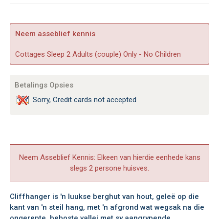
Neem asseblief kennis
Cottages Sleep 2 Adults (couple) Only - No Children
Betalings Opsies
Sorry, Credit cards not accepted
Neem Asseblief Kennis: Elkeen van hierdie eenhede kans
slegs 2 persone huisves.
Cliffhanger is 'n luukse berghut van hout, geleë op die
kant van 'n steil hang, met 'n afgrond wat wegsak na die
ongerepte, beboste vallei met sy aangrypende,