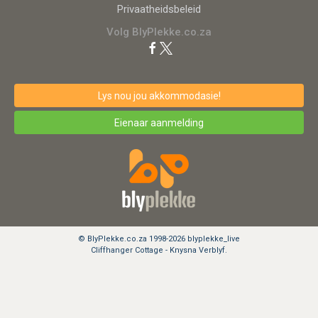
Privaatheidsbeleid
Volg BlyPlekke.co.za
Lys nou jou akkommodasie!
Eienaar aanmelding
© BlyPlekke.co.za 1998-2026 blyplekke_live
Cliffhanger Cottage - Knysna Verblyf.