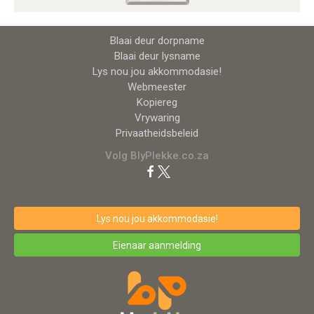
Blaai deur dorpname
Blaai deur lysname
Lys nou jou akkommodasie!
Webmeester
Kopiereg
Vrywaring
Privaatheidsbeleid
Volg BlyPlekke.co.za
Lys nou jou akkommodasie!
Eienaar aanmelding