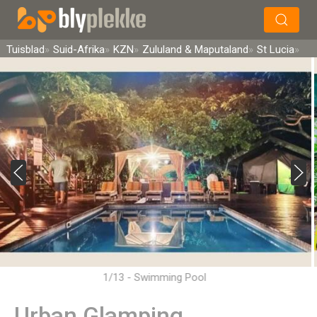
×
Soek
Tuisblad
Suid-Afrika
KZN
Zululand & Maputaland
St Lucia
1/13 - Swimming Pool
Urban Glamping