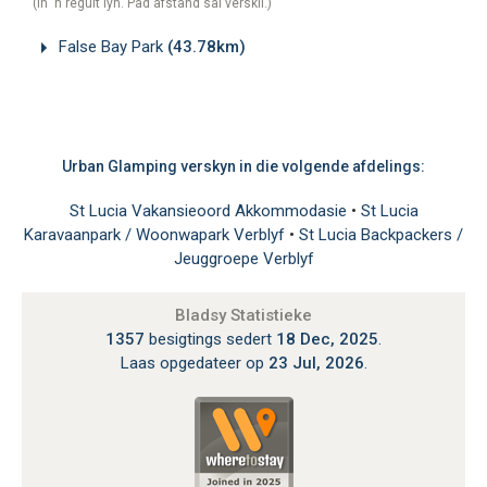
(In 'n reguit lyn. Pad afstand sal verskil.)
False Bay Park
(43.78km)
Urban Glamping verskyn in die volgende afdelings:
St Lucia Vakansieoord Akkommodasie
•
St Lucia
Karavaanpark / Woonwapark Verblyf
•
St Lucia Backpackers /
Jeuggroepe Verblyf
Bladsy Statistieke
1357
besigtings sedert
18 Dec, 2025
.
Laas opgedateer op
23 Jul, 2026
.