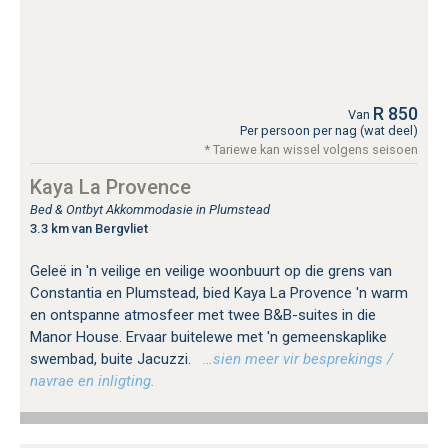
R 850
Van
Per persoon per nag (wat deel)
* Tariewe kan wissel volgens seisoen
Kaya La Provence
Bed & Ontbyt Akkommodasie in Plumstead
3.3 km van Bergvliet
Geleë in 'n veilige en veilige woonbuurt op die grens van
Constantia en Plumstead, bied Kaya La Provence 'n warm
en ontspanne atmosfeer met twee B&B-suites in die
Manor House. Ervaar buitelewe met 'n gemeenskaplike
swembad, buite Jacuzzi.
…sien meer vir besprekings /
navrae en inligting.