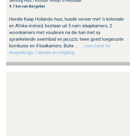
Selfsorg Huis / Kothuis Verblyf in Houtbaai
9.7 km van Bergvliet
Hierdie Kaap Hollands-huis, huislik versier met 'n koloniale
en Afrika-invloed, bestaan uit 5 ruim slaapkamers, 2
woonkamers met voudeure na die tuin met sy
sprankelende swembad en jacuzzi, twee goed toegeruste
kombuise en 4 badkamers. Buite ...
…sien meer vir
besprekings / navrae en inligting.