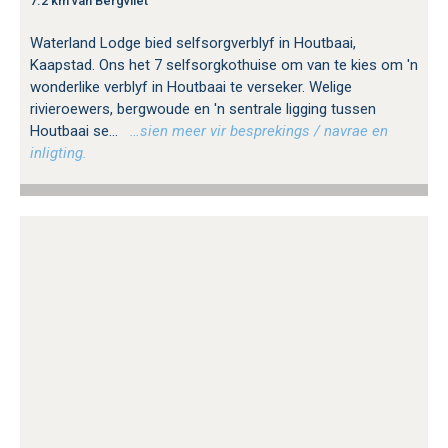
7.2 km van Bergvliet
Waterland Lodge bied selfsorgverblyf in Houtbaai,
Kaapstad. Ons het 7 selfsorgkothuise om van te kies om 'n
wonderlike verblyf in Houtbaai te verseker. Welige
rivieroewers, bergwoude en 'n sentrale ligging tussen
Houtbaai se...
…sien meer vir besprekings / navrae en
inligting.