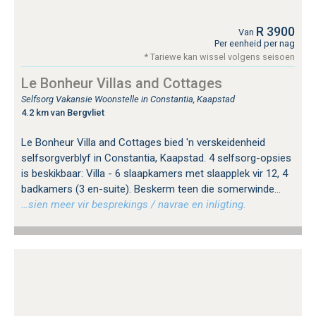
R 3900
Van
Per eenheid per nag
* Tariewe kan wissel volgens seisoen
Le Bonheur Villas and Cottages
Selfsorg Vakansie Woonstelle in Constantia, Kaapstad
4.2 km van Bergvliet
Le Bonheur Villa and Cottages bied 'n verskeidenheid
selfsorgverblyf in Constantia, Kaapstad. 4 selfsorg-opsies
is beskikbaar: Villa - 6 slaapkamers met slaapplek vir 12, 4
badkamers (3 en-suite). Beskerm teen die somerwinde...
…sien meer vir besprekings / navrae en inligting.