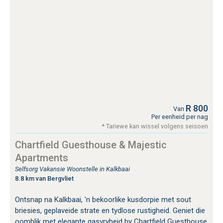
R 800
Van
Per eenheid per nag
* Tariewe kan wissel volgens seisoen
Chartfield Guesthouse & Majestic
Apartments
Selfsorg Vakansie Woonstelle in Kalkbaai
8.8 km van Bergvliet
Ontsnap na Kalkbaai, 'n bekoorlike kusdorpie met sout
briesies, geplaveide strate en tydlose rustigheid. Geniet die
oomblik met elegante gasvryheid by Chartfield Guesthouse