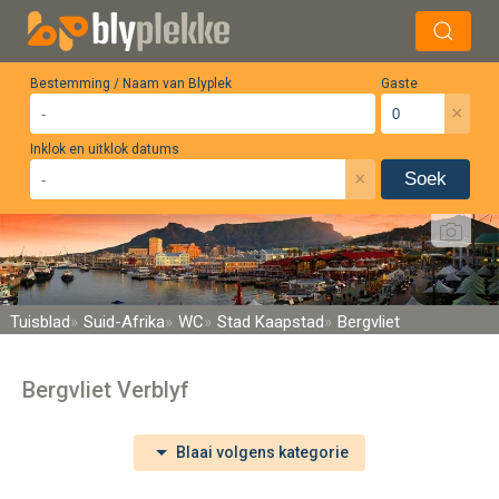
Bestemming / Naam van Blyplek
Gaste
×
Inklok en uitklok datums
×
Soek
Tuisblad
Suid-Afrika
WC
Stad Kaapstad
Bergvliet
Bergvliet Verblyf
Blaai volgens kategorie