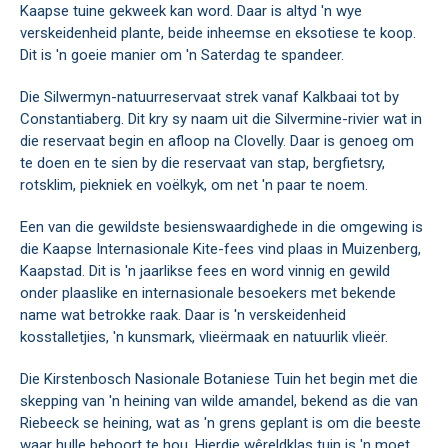
Kaapse tuine gekweek kan word. Daar is altyd 'n wye
verskeidenheid plante, beide inheemse en eksotiese te koop.
Dit is 'n goeie manier om 'n Saterdag te spandeer.
Die Silwermyn-natuurreservaat strek vanaf Kalkbaai tot by
Constantiaberg. Dit kry sy naam uit die Silvermine-rivier wat in
die reservaat begin en afloop na Clovelly. Daar is genoeg om
te doen en te sien by die reservaat van stap, bergfietsry,
rotsklim, piekniek en voëlkyk, om net 'n paar te noem.
Een van die gewildste besienswaardighede in die omgewing is
die Kaapse Internasionale Kite-fees vind plaas in Muizenberg,
Kaapstad. Dit is 'n jaarlikse fees en word vinnig en gewild
onder plaaslike en internasionale besoekers met bekende
name wat betrokke raak. Daar is 'n verskeidenheid
kosstalletjies, 'n kunsmark, vlieërmaak en natuurlik vlieër.
Die Kirstenbosch Nasionale Botaniese Tuin het begin met die
skepping van 'n heining van wilde amandel, bekend as die van
Riebeeck se heining, wat as 'n grens geplant is om die beeste
waar hulle behoort te hou. Hierdie wêreldklas tuin is 'n moet