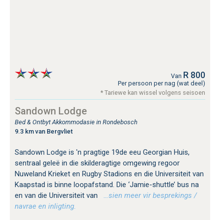
R 800
Van
Per persoon per nag (wat deel)
* Tariewe kan wissel volgens seisoen
Sandown Lodge
Bed & Ontbyt Akkommodasie in Rondebosch
9.3 km van Bergvliet
Sandown Lodge is 'n pragtige 19de eeu Georgian Huis,
sentraal geleë in die skilderagtige omgewing regoor
Nuweland Krieket en Rugby Stadions en die Universiteit van
Kaapstad is binne loopafstand. Die ‘Jamie-shuttle’ bus na
en van die Universiteit van
…sien meer vir besprekings /
navrae en inligting.