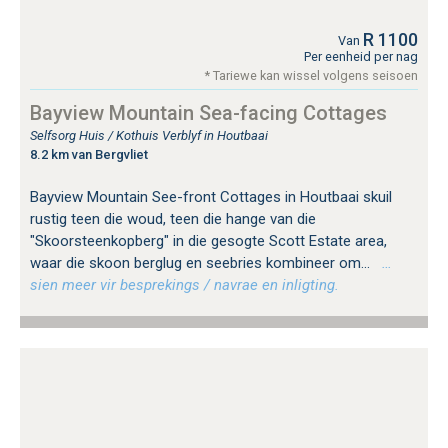
R 1100
Van
Per eenheid per nag
* Tariewe kan wissel volgens seisoen
Bayview Mountain Sea-facing Cottages
Selfsorg Huis / Kothuis Verblyf in Houtbaai
8.2 km van Bergvliet
Bayview Mountain See-front Cottages in Houtbaai skuil
rustig teen die woud, teen die hange van die
"Skoorsteenkopberg" in die gesogte Scott Estate area,
waar die skoon berglug en seebries kombineer om...
…
sien meer vir besprekings / navrae en inligting.