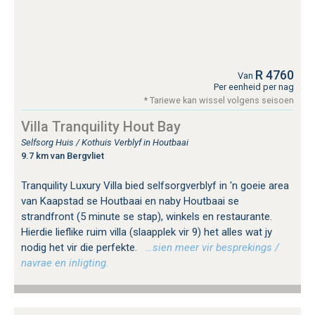
R 4760
Van
Per eenheid per nag
* Tariewe kan wissel volgens seisoen
Villa Tranquility Hout Bay
Selfsorg Huis / Kothuis Verblyf in Houtbaai
9.7 km van Bergvliet
Tranquility Luxury Villa bied selfsorgverblyf in 'n goeie area
van Kaapstad se Houtbaai en naby Houtbaai se
strandfront (5 minute se stap), winkels en restaurante.
Hierdie lieflike ruim villa (slaapplek vir 9) het alles wat jy
nodig het vir die perfekte.
…sien meer vir besprekings /
navrae en inligting.