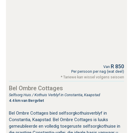
R 850
Van
Per persoon per nag (wat deel)
* Tariewe kan wissel volgens seisoen
Bel Ombre Cottages
Selfsorg Huis / Kothuis Verblyf in Constantia, Kaapstad
4.4 km van Bergvliet
Bel Ombre Cottages bied selfsorgkothuisverblyf in
Constantia, Kaapstad. Bel Ombre Cottages is luuks
gemeubileerde en volledig toegeruste selfsorgkothuise in
die pragtige Constantia-vallei, die ideale basis vanwaar u...