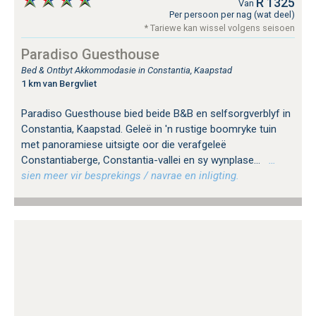
R 1325
Van
Per persoon per nag (wat deel)
* Tariewe kan wissel volgens seisoen
Paradiso Guesthouse
Bed & Ontbyt Akkommodasie in Constantia, Kaapstad
1 km van Bergvliet
Paradiso Guesthouse bied beide B&B en selfsorgverblyf in
Constantia, Kaapstad. Geleë in 'n rustige boomryke tuin
met panoramiese uitsigte oor die verafgeleë
Constantiaberge, Constantia-vallei en sy wynplase...
…
sien meer vir besprekings / navrae en inligting.