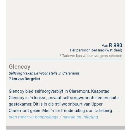
R 990
Van
Per persoon per nag (wat deel)
* Tariewe kan wissel volgens seisoen
Glencoy
Selfsorg Vakansie Woonstelle in Claremont
7 km van Bergvliet
Glencoy bied selfsorgverblyf in Claremont, Kaapstad.
Glencoy is 'n luukse, privaat selfsorgwoonstel en en suite-
gastekamer. Dit is in die stil woonbuurt van Upper
Claremont geleë. Met 'n treffende uitsig oor Tafelberg...
…
sien meer vir besprekings / navrae en inligting.