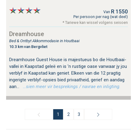
R 1550
Van
Per persoon per nag (wat deel)
* Tariewe kan wissel volgens seisoen
Dreamhouse
Bed & Ontbyt Akkommodasie in Houtbaai
10.3 km van Bergvliet
Dreamhouse Guest House is majestueus bo die Houtbaai-
vallei in Kaapstad geleë en is 'n rustige oase vanwaar jy jou
verblyf in Kaapstad kan geniet. Elkeen van die 12 pragtig
ingerigte verblyf-opsies bied privaatheid, gerief en aandag
aan...
…sien meer vir besprekings / navrae en inligting.
1
2
3