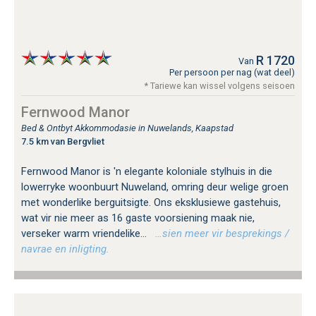
R 1720
Van
Per persoon per nag (wat deel)
* Tariewe kan wissel volgens seisoen
Fernwood Manor
Bed & Ontbyt Akkommodasie in Nuwelands, Kaapstad
7.5 km van Bergvliet
Fernwood Manor is 'n elegante koloniale stylhuis in die
lowerryke woonbuurt Nuweland, omring deur welige groen
met wonderlike berguitsigte. Ons eksklusiewe gastehuis,
wat vir nie meer as 16 gaste voorsiening maak nie,
verseker warm vriendelike...
…sien meer vir besprekings /
navrae en inligting.