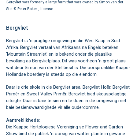
Bergvliet was formerly a large farm that was owned by Simon van der
Stel ©
Peter Baker
,
License
Bergvliet
Bergvliet is 'n pragtige omgewing in die Wes-Kaap in Suid-
Afrika. Bergvliet vertaal van Afrikaans na Engels beteken
'Mountain Streamlet' en is bekend onder die plaaslike
bevolking as Bergvlietplaas. Dit was voorheen 'n groot plaas
wat deur Simon van der Stel besit is. Die oorspronklike Kaaps-
Hollandse boerdery is steeds op die eiendom.
Daar is drie skole in die Bergvliet area, Bergvliet Hoër, Bergvliet
Primêr en Sweet Valley Primêr. Bergvliet bied skouspelagtige
uitsigte. Daar is baie te sien en te doen in die omgewing met
baie besienswaardighede vir alle ouderdomme.
Aantreklikhede:
Die Kaapse Hortologiese Vereniging se Flower and Garden
Show bied die publiek 'n oorsig van watter plante in gewone