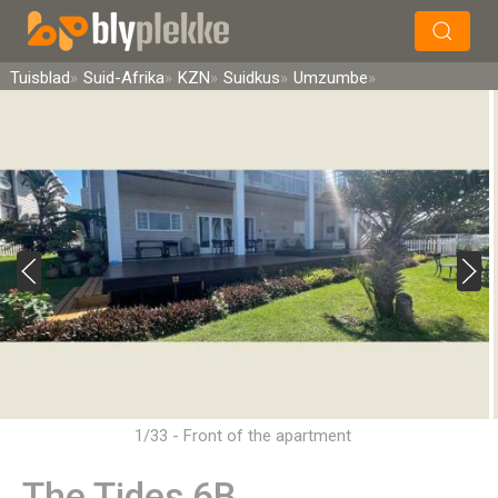
×
Soek
Tuisblad
Suid-Afrika
KZN
Suidkus
Umzumbe
1/33 - Front of the apartment
The Tides 6B