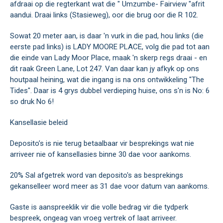
afdraai op die regterkant wat die " Umzumbe- Fairview "afrit
aandui. Draai links (Stasieweg), oor die brug oor die R 102.
Sowat 20 meter aan, is daar 'n vurk in die pad, hou links (die
eerste pad links) is LADY MOORE PLACE, volg die pad tot aan
die einde van Lady Moor Place, maak 'n skerp regs draai - en
dit raak Green Lane, Lot 247. Van daar kan jy afkyk op ons
houtpaal heining, wat die ingang is na ons ontwikkeling "The
Tides". Daar is 4 grys dubbel verdieping huise, ons s'n is No: 6
so druk No 6!
Kansellasie beleid
Deposito’s is nie terug betaalbaar vir besprekings wat nie
arriveer nie of kansellasies binne 30 dae voor aankoms.
20% Sal afgetrek word van deposito's as besprekings
gekanselleer word meer as 31 dae voor datum van aankoms.
Gaste is aanspreeklik vir die volle bedrag vir die tydperk
bespreek, ongeag van vroeg vertrek of laat arriveer.