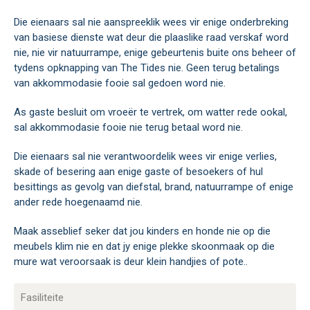
Die eienaars sal nie aanspreeklik wees vir enige onderbreking
van basiese dienste wat deur die plaaslike raad verskaf word
nie, nie vir natuurrampe, enige gebeurtenis buite ons beheer of
tydens opknapping van The Tides nie. Geen terug betalings
van akkommodasie fooie sal gedoen word nie.
As gaste besluit om vroeër te vertrek, om watter rede ookal,
sal akkommodasie fooie nie terug betaal word nie.
Die eienaars sal nie verantwoordelik wees vir enige verlies,
skade of besering aan enige gaste of besoekers of hul
besittings as gevolg van diefstal, brand, natuurrampe of enige
ander rede hoegenaamd nie.
Maak asseblief seker dat jou kinders en honde nie op die
meubels klim nie en dat jy enige plekke skoonmaak op die
mure wat veroorsaak is deur klein handjies of pote..
Fasiliteite