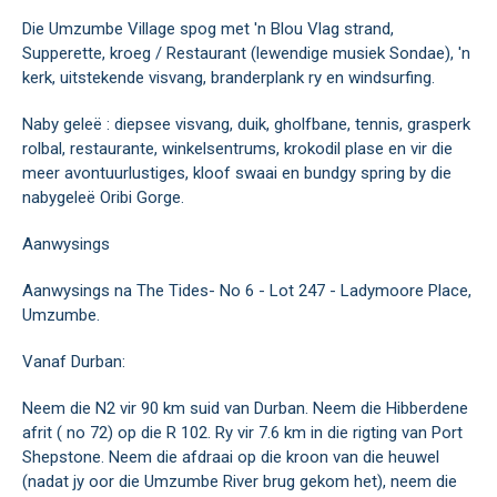
Die Umzumbe Village spog met 'n Blou Vlag strand,
Supperette, kroeg / Restaurant (lewendige musiek Sondae), 'n
kerk, uitstekende visvang, branderplank ry en windsurfing.
Naby geleë : diepsee visvang, duik, gholfbane, tennis, grasperk
rolbal, restaurante, winkelsentrums, krokodil plase en vir die
meer avontuurlustiges, kloof swaai en bundgy spring by die
nabygeleë Oribi Gorge.
Aanwysings
Aanwysings na The Tides- No 6 - Lot 247 - Ladymoore Place,
Umzumbe.
Vanaf Durban:
Neem die N2 vir 90 km suid van Durban. Neem die Hibberdene
afrit ( no 72) op die R 102. Ry vir 7.6 km in die rigting van Port
Shepstone. Neem die afdraai op die kroon van die heuwel
(nadat jy oor die Umzumbe River brug gekom het), neem die