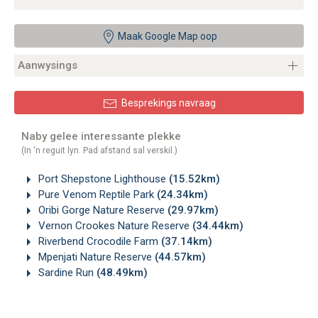
Maak Google Map oop
Aanwysings
Besprekings navraag
Naby gelee interessante plekke
(In 'n reguit lyn. Pad afstand sal verskil.)
Port Shepstone Lighthouse
(15.52km)
Pure Venom Reptile Park
(24.34km)
Oribi Gorge Nature Reserve
(29.97km)
Vernon Crookes Nature Reserve
(34.44km)
Riverbend Crocodile Farm
(37.14km)
Mpenjati Nature Reserve
(44.57km)
Sardine Run
(48.49km)