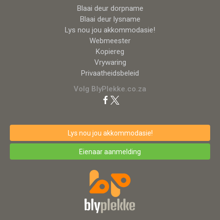
Blaai deur dorpname
Blaai deur lysname
Lys nou jou akkommodasie!
Webmeester
Kopiereg
Vrywaring
Privaatheidsbeleid
Volg BlyPlekke.co.za
Lys nou jou akkommodasie!
Eienaar aanmelding