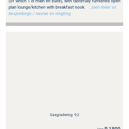
(of which 1 is main en suite), with tastefully furnished open
plan lounge/kitchen with breakfast nook.
…sien meer vir
besprekings / navrae en inligting.
Gasgradering: 9.2
R 1800