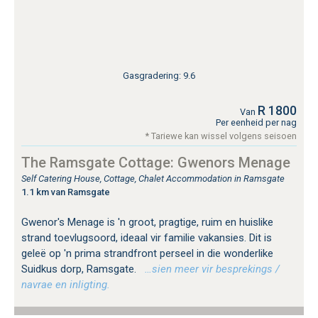
Gasgradering: 9.6
R 1800
Van
Per eenheid per nag
* Tariewe kan wissel volgens seisoen
The Ramsgate Cottage: Gwenors Menage
Self Catering House, Cottage, Chalet Accommodation in Ramsgate
1.1 km van Ramsgate
Gwenor's Menage is 'n groot, pragtige, ruim en huislike
strand toevlugsoord, ideaal vir familie vakansies. Dit is
geleë op 'n prima strandfront perseel in die wonderlike
Suidkus dorp, Ramsgate.
…sien meer vir besprekings /
navrae en inligting.