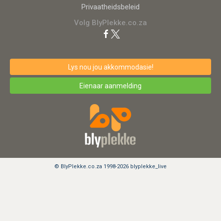
Privaatheidsbeleid
Volg BlyPlekke.co.za
Lys nou jou akkommodasie!
Eienaar aanmelding
© BlyPlekke.co.za 1998-2026 blyplekke_live