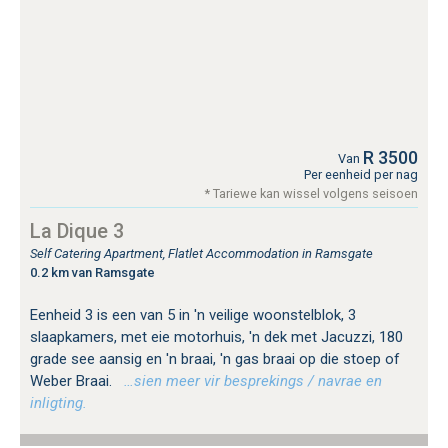
R 3500
Van
Per eenheid per nag
* Tariewe kan wissel volgens seisoen
La Dique 3
Self Catering Apartment, Flatlet Accommodation in Ramsgate
0.2 km van Ramsgate
Eenheid 3 is een van 5 in 'n veilige woonstelblok, 3
slaapkamers, met eie motorhuis, 'n dek met Jacuzzi, 180
grade see aansig en 'n braai, 'n gas braai op die stoep of
Weber Braai.
…sien meer vir besprekings / navrae en
inligting.