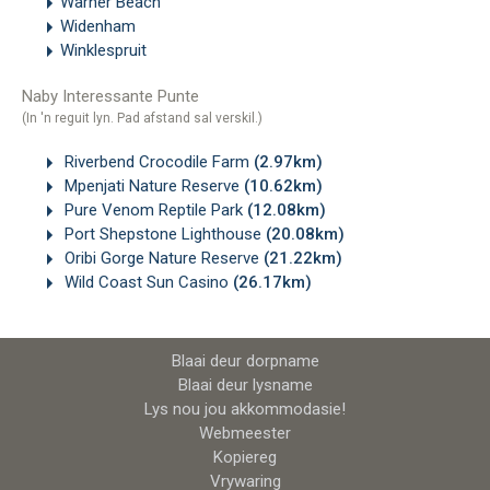
Warner Beach
Widenham
Winklespruit
Naby Interessante Punte
(In 'n reguit lyn. Pad afstand sal verskil.)
Riverbend Crocodile Farm
(2.97km)
Mpenjati Nature Reserve
(10.62km)
Pure Venom Reptile Park
(12.08km)
Port Shepstone Lighthouse
(20.08km)
Oribi Gorge Nature Reserve
(21.22km)
Wild Coast Sun Casino
(26.17km)
Blaai deur dorpname
Blaai deur lysname
Lys nou jou akkommodasie!
Webmeester
Kopiereg
Vrywaring