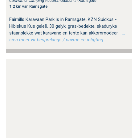
Caravan or Camping Accommodation in Ramsgate
1.2 km van Ramsgate
Fairhills Karavaan Park is in Ramsgate, KZN Suidkus -
Hibiskus Kus geleë. 30 gelyk, gras-bedekte, skaduryke
staanplekke wat karavane en tente kan akkommodeer.
…
sien meer vir besprekings / navrae en inligting.