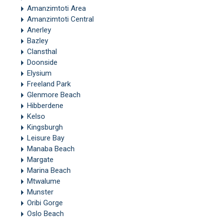
Amanzimtoti Area
Amanzimtoti Central
Anerley
Bazley
Clansthal
Doonside
Elysium
Freeland Park
Glenmore Beach
Hibberdene
Kelso
Kingsburgh
Leisure Bay
Manaba Beach
Margate
Marina Beach
Mtwalume
Munster
Oribi Gorge
Oslo Beach