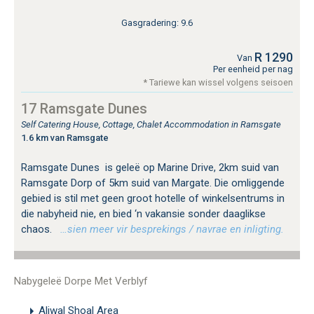
Gasgradering: 9.6
R 1290
Van
Per eenheid per nag
* Tariewe kan wissel volgens seisoen
17 Ramsgate Dunes
Self Catering House, Cottage, Chalet Accommodation in Ramsgate
1.6 km van Ramsgate
Ramsgate Dunes is geleë op Marine Drive, 2km suid van
Ramsgate Dorp of 5km suid van Margate. Die omliggende
gebied is stil met geen groot hotelle of winkelsentrums in
die nabyheid nie, en bied ‘n vakansie sonder daaglikse
chaos.
…sien meer vir besprekings / navrae en inligting.
Nabygeleë Dorpe Met Verblyf
Aliwal Shoal Area