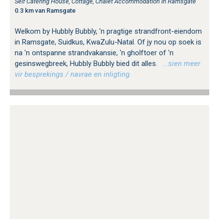
Self Catering House, Cottage, Chalet Accommodation in Ramsgate
0.3 km van Ramsgate
Welkom by Hubbly Bubbly, 'n pragtige strandfront-eiendom
in Ramsgate, Suidkus, KwaZulu-Natal. Of jy nou op soek is
na 'n ontspanne strandvakansie, 'n gholftoer of 'n
gesinswegbreek, Hubbly Bubbly bied dit alles.
…sien meer
vir besprekings / navrae en inligting.