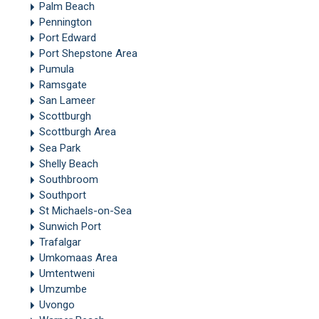
Palm Beach
Pennington
Port Edward
Port Shepstone Area
Pumula
Ramsgate
San Lameer
Scottburgh
Scottburgh Area
Sea Park
Shelly Beach
Southbroom
Southport
St Michaels-on-Sea
Sunwich Port
Trafalgar
Umkomaas Area
Umtentweni
Umzumbe
Uvongo