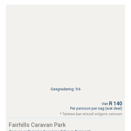
Gasgradering: 9.6
R 140
Van
Per persoon per nag (wat deel)
* Tariewe kan wissel volgens seisoen
Fairhills Caravan Park