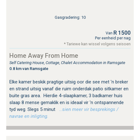
Gasgradering: 10
R 1500
Van
Per eenheid per nag
* Tariewe kan wissel volgens seisoen
Home Away From Home
Self Catering House, Cottage, Chalet Accommodation in Ramsgate
0.8 km van Ramsgate
Elke kamer beskik pragtige uitsig oor die see met 'n breker
en strand uitsig vanaf die ruim onderdak patio sitkamer en
buite gras area. Hierdie 4-slaapkamer, 3 badkamer huis
slaap 8 mense gemaklik en is ideaal vir 'n ontspannende
tyd weg. Slegs 5 minut
…sien meer vir besprekings /
navrae en inligting.