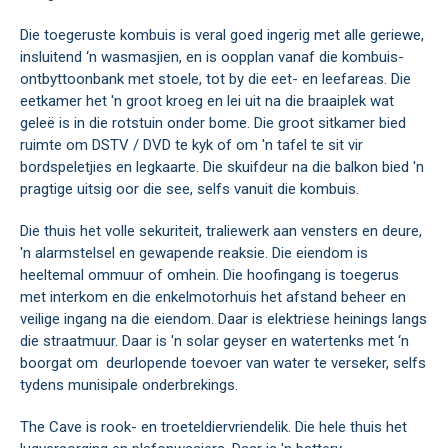
Die toegeruste kombuis is veral goed ingerig met alle geriewe,
insluitend ‘n wasmasjien, en is oopplan vanaf die kombuis-
ontbyttoonbank met stoele, tot by die eet- en leefareas. Die
eetkamer het 'n groot kroeg en lei uit na die braaiplek wat
geleë is in die rotstuin onder bome. Die groot sitkamer bied
ruimte om DSTV / DVD te kyk of om 'n tafel te sit vir
bordspeletjies en legkaarte. Die skuifdeur na die balkon bied 'n
pragtige uitsig oor die see, selfs vanuit die kombuis.
Die thuis het volle sekuriteit, traliewerk aan vensters en deure,
'n alarmstelsel en gewapende reaksie. Die eiendom is
heeltemal ommuur of omhein. Die hoofingang is toegerus
met interkom en die enkelmotorhuis het afstand beheer en
veilige ingang na die eiendom. Daar is elektriese heinings langs
die straatmuur. Daar is 'n solar geyser en watertenks met ‘n
boorgat om deurlopende toevoer van water te verseker, selfs
tydens munisipale onderbrekings.
The Cave is rook- en troeteldiervriendelik. Die hele thuis het