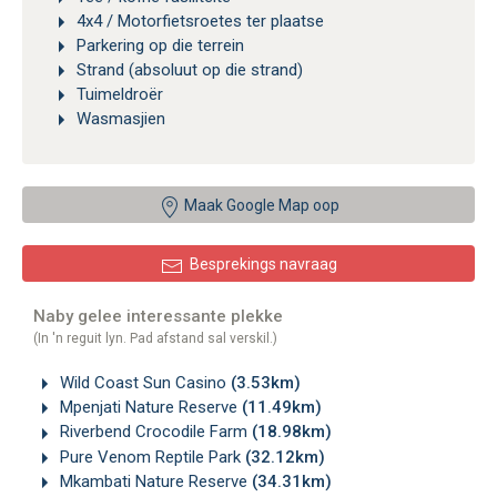
4x4 / Motorfietsroetes ter plaatse
Parkering op die terrein
Strand (absoluut op die strand)
Tuimeldroër
Wasmasjien
Maak Google Map oop
Besprekings navraag
Naby gelee interessante plekke
(In 'n reguit lyn. Pad afstand sal verskil.)
Wild Coast Sun Casino
(3.53km)
Mpenjati Nature Reserve
(11.49km)
Riverbend Crocodile Farm
(18.98km)
Pure Venom Reptile Park
(32.12km)
Mkambati Nature Reserve
(34.31km)