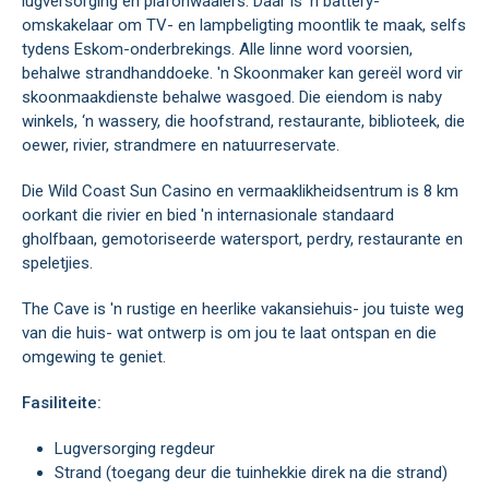
lugversorging en plafonwaaiers. Daar is 'n battery-
omskakelaar om TV- en lampbeligting moontlik te maak, selfs
tydens Eskom-onderbrekings. Alle linne word voorsien,
behalwe strandhanddoeke. 'n Skoonmaker kan gereël word vir
skoonmaakdienste behalwe wasgoed. Die eiendom is naby
winkels, ‘n wassery, die hoofstrand, restaurante, biblioteek, die
oewer, rivier, strandmere en natuurreservate.
Die Wild Coast Sun Casino en vermaaklikheidsentrum is 8 km
oorkant die rivier en bied 'n internasionale standaard
gholfbaan, gemotoriseerde watersport, perdry, restaurante en
speletjies.
The Cave is 'n rustige en heerlike vakansiehuis- jou tuiste weg
van die huis- wat ontwerp is om jou te laat ontspan en die
omgewing te geniet.
Fasiliteite:
Lugversorging regdeur
Strand (toegang deur die tuinhekkie direk na die strand)