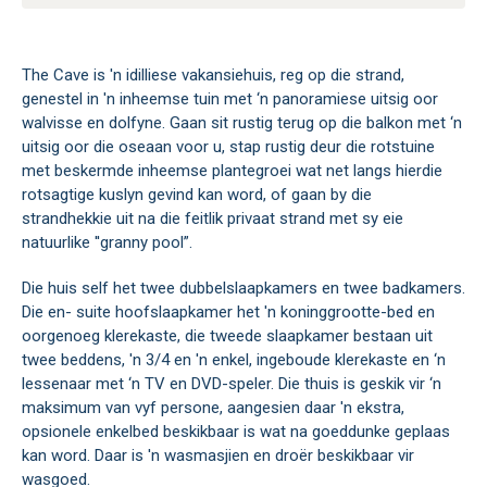
The Cave is 'n idilliese vakansiehuis, reg op die strand,
genestel in 'n inheemse tuin met ‘n panoramiese uitsig oor
walvisse en dolfyne. Gaan sit rustig terug op die balkon met ‘n
uitsig oor die oseaan voor u, stap rustig deur die rotstuine
met beskermde inheemse plantegroei wat net langs hierdie
rotsagtige kuslyn gevind kan word, of gaan by die
strandhekkie uit na die feitlik privaat strand met sy eie
natuurlike ''granny pool”.
Die huis self het twee dubbelslaapkamers en twee badkamers.
Die en- suite hoofslaapkamer het 'n koninggrootte-bed en
oorgenoeg klerekaste, die tweede slaapkamer bestaan ​​uit
twee beddens, 'n 3/4 en 'n enkel, ingeboude klerekaste en ‘n
lessenaar met ‘n TV en DVD-speler. Die thuis is geskik vir ‘n
maksimum van vyf persone, aangesien daar 'n ekstra,
opsionele enkelbed beskikbaar is wat na goeddunke geplaas
kan word. Daar is 'n wasmasjien en droër beskikbaar vir
wasgoed.