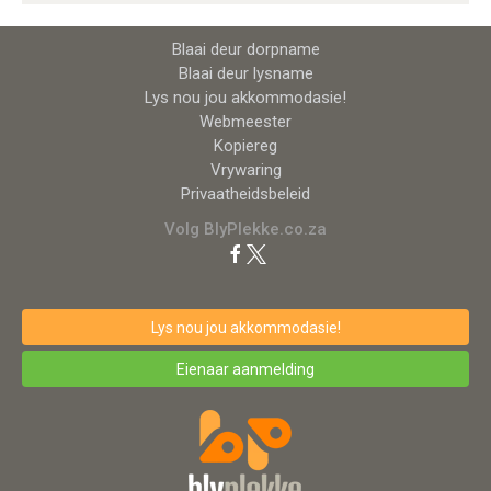
Blaai deur dorpname
Blaai deur lysname
Lys nou jou akkommodasie!
Webmeester
Kopiereg
Vrywaring
Privaatheidsbeleid
Volg BlyPlekke.co.za
Lys nou jou akkommodasie!
Eienaar aanmelding