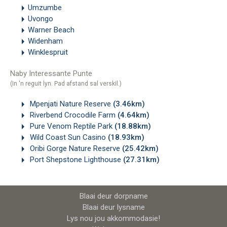
Umzumbe
Uvongo
Warner Beach
Widenham
Winklespruit
Naby Interessante Punte
(In 'n reguit lyn. Pad afstand sal verskil.)
Mpenjati Nature Reserve
(3.46km)
Riverbend Crocodile Farm
(4.64km)
Pure Venom Reptile Park
(18.88km)
Wild Coast Sun Casino
(18.93km)
Oribi Gorge Nature Reserve
(25.42km)
Port Shepstone Lighthouse
(27.31km)
Blaai deur dorpname
Blaai deur lysname
Lys nou jou akkommodasie!