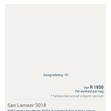
Gasgradering: 10
R 1850
Van
Per eenheid per nag
* Tariewe kan wissel volgens seisoen
San Lameer 3018
Self Catering Apartment, Flatlet Accommodation in San Lameer