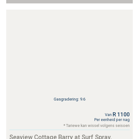
Gasgradering: 9.6
R 1100
Van
Per eenheid per nag
* Tariewe kan wissel volgens seisoen
Seaview Cottage Barry at Surf Spray,