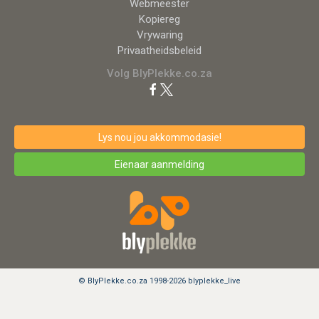
Webmeester
Kopiereg
Vrywaring
Privaatheidsbeleid
Volg BlyPlekke.co.za
Lys nou jou akkommodasie!
Eienaar aanmelding
© BlyPlekke.co.za 1998-2026 blyplekke_live