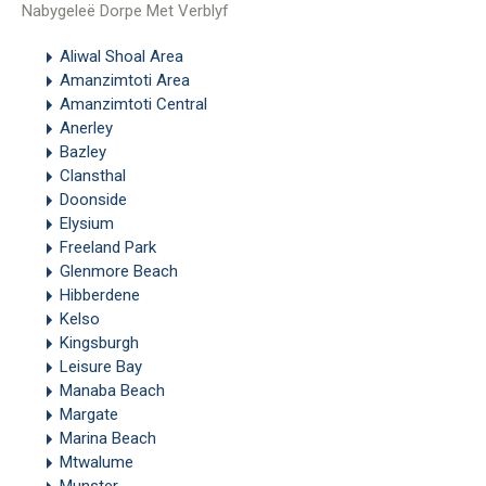
Nabygeleë Dorpe Met Verblyf
Aliwal Shoal Area
Amanzimtoti Area
Amanzimtoti Central
Anerley
Bazley
Clansthal
Doonside
Elysium
Freeland Park
Glenmore Beach
Hibberdene
Kelso
Kingsburgh
Leisure Bay
Manaba Beach
Margate
Marina Beach
Mtwalume