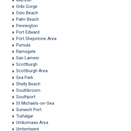
Munster
Oribi Gorge
Oslo Beach
Palm Beach
Pennington
Port Edward
Port Shepstone Area
Pumula
Ramsgate
San Lameer
Scottburgh
Scottburgh Area
Sea Park
Shelly Beach
Southbroom
Southport
St Michaels-on-Sea
Sunwich Port
Trafalgar
Umkomaas Area
Umtentweni