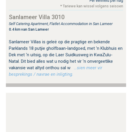
Per eenheid per nag
* Tariewe kan wissel volgens seisoen
Sanlameer Villa 3010
Self Catering Apartment, Flatlet Accommodation in San Lameer
0.4 km van San Lameer
Sanlameer Villas is geleë op die pragtige en bekende
Parklands 18 putjie gholfbaan-landgoed, met 'n Klubhuis en
Dek met ‘n uitsig, op die Laer Suidkusweg in KwaZulu-
Natal. Dit bied alles wat u nodig het vir 'n onvergeetlike
vakansie wat altyd onthou sal w
…sien meer vir
besprekings / navrae en inligting.