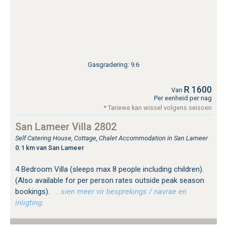
Gasgradering: 9.6
R 1600
Van
Per eenheid per nag
* Tariewe kan wissel volgens seisoen
San Lameer Villa 2802
Self Catering House, Cottage, Chalet Accommodation in San Lameer
0.1 km van San Lameer
4 Bedroom Villa (sleeps max 8 people including children).
(Also available for per person rates outside peak season
bookings).
…sien meer vir besprekings / navrae en
inligting.