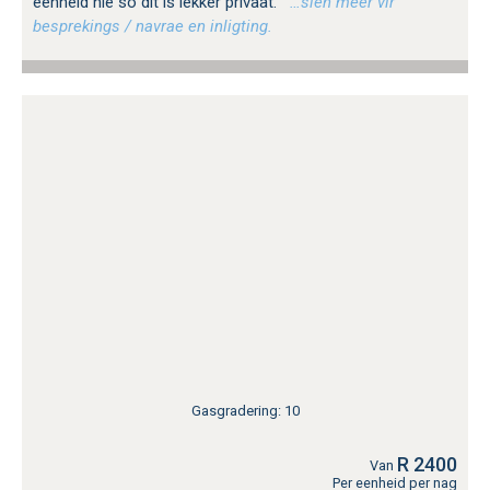
eenheid nie so dit is lekker privaat.
…sien meer vir
besprekings / navrae en inligting.
Gasgradering: 10
R 2400
Van
Per eenheid per nag