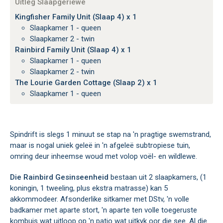
Uitleg Slaapgeriewe
Kingfisher Family Unit (Slaap 4) x 1
Slaapkamer 1 - queen
Slaapkamer 2 - twin
Rainbird Family Unit (Slaap 4) x 1
Slaapkamer 1 - queen
Slaapkamer 2 - twin
The Lourie Garden Cottage (Slaap 2) x 1
Slaapkamer 1 - queen
Spindrift is slegs 1 minuut se stap na 'n pragtige swemstrand,
maar is nogal uniek geleë in 'n afgeleë subtropiese tuin,
omring deur inheemse woud met volop voël- en wildlewe.
Die Rainbird Gesinseenheid
bestaan uit 2 slaapkamers, (1
koningin, 1 tweeling, plus ekstra matrasse) kan 5
akkommodeer. Afsonderlike sitkamer met DStv, 'n volle
badkamer met aparte stort, 'n aparte ten volle toegeruste
kombuis wat uitloop op 'n patio wat uitkyk oor die see. Al die