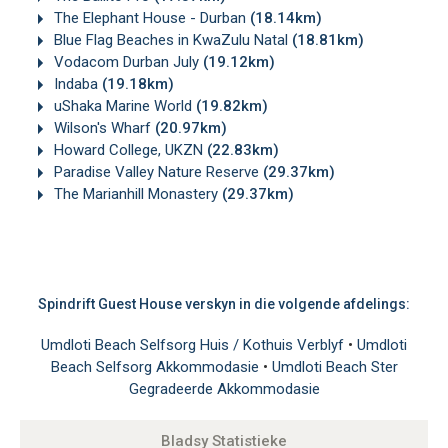
The Elephant House - Durban
(18.14km)
Blue Flag Beaches in KwaZulu Natal
(18.81km)
Vodacom Durban July
(19.12km)
Indaba
(19.18km)
uShaka Marine World
(19.82km)
Wilson's Wharf
(20.97km)
Howard College, UKZN
(22.83km)
Paradise Valley Nature Reserve
(29.37km)
The Marianhill Monastery
(29.37km)
Spindrift Guest House verskyn in die volgende afdelings:
Umdloti Beach Selfsorg Huis / Kothuis Verblyf
•
Umdloti
Beach Selfsorg Akkommodasie
•
Umdloti Beach Ster
Gegradeerde Akkommodasie
Bladsy Statistieke