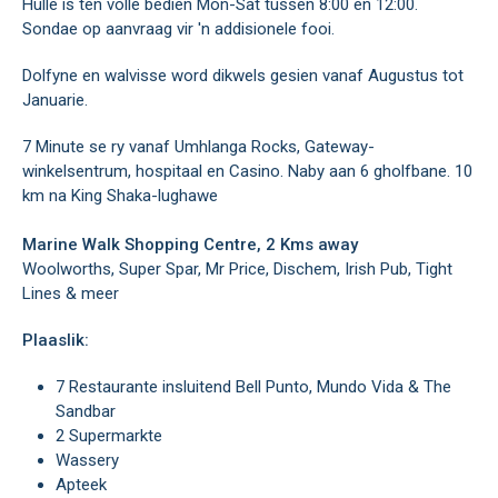
Hulle is ten volle bedien Mon-Sat tussen 8:00 en 12:00.
Sondae op aanvraag vir 'n addisionele fooi.
Dolfyne en walvisse word dikwels gesien vanaf Augustus tot
Januarie.
7 Minute se ry vanaf Umhlanga Rocks, Gateway-
winkelsentrum, hospitaal en Casino. Naby aan 6 gholfbane. 10
km na King Shaka-lughawe
Marine Walk Shopping Centre, 2 Kms away
Woolworths, Super Spar, Mr Price, Dischem, Irish Pub, Tight
Lines & meer
Plaaslik:
7 Restaurante insluitend Bell Punto, Mundo Vida & The
Sandbar
2 Supermarkte
Wassery
Apteek