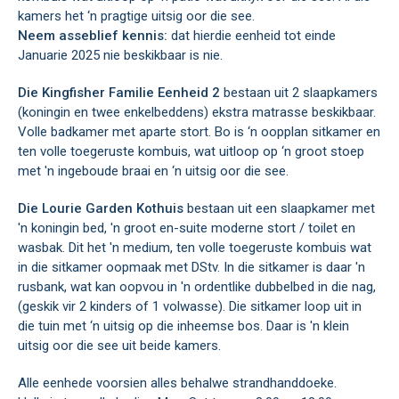
kamers het ‘n pragtige uitsig oor die see.
Neem asseblief kennis:
dat hierdie eenheid tot einde
Januarie 2025 nie beskikbaar is nie.
Die Kingfisher Familie Eenheid 2
bestaan uit 2 slaapkamers
(koningin en twee enkelbeddens) ekstra matrasse beskikbaar.
Volle badkamer met aparte stort. Bo is ‘n oopplan sitkamer en
ten volle toegeruste kombuis, wat uitloop op ‘n groot stoep
met 'n ingeboude braai en ‘n uitsig oor die see.
Die Lourie Garden Kothuis
bestaan uit een slaapkamer met
'n koningin bed, 'n groot en-suite moderne stort / toilet en
wasbak. Dit het 'n medium, ten volle toegeruste kombuis wat
in die sitkamer oopmaak met DStv. In die sitkamer is daar 'n
rusbank, wat kan oopvou in 'n ordentlike dubbelbed in die nag,
(geskik vir 2 kinders of 1 volwasse). Die sitkamer loop uit in
die tuin met ‘n uitsig op die inheemse bos. Daar is 'n klein
uitsig oor die see uit beide kamers.
Alle eenhede voorsien alles behalwe strandhanddoeke.