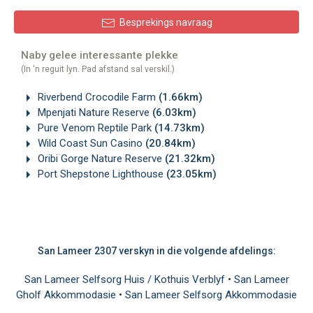
Besprekings navraag
Naby gelee interessante plekke
(In 'n reguit lyn. Pad afstand sal verskil.)
Riverbend Crocodile Farm
(1.66km)
Mpenjati Nature Reserve
(6.03km)
Pure Venom Reptile Park
(14.73km)
Wild Coast Sun Casino
(20.84km)
Oribi Gorge Nature Reserve
(21.32km)
Port Shepstone Lighthouse
(23.05km)
San Lameer 2307 verskyn in die volgende afdelings:
San Lameer Selfsorg Huis / Kothuis Verblyf
•
San Lameer
Gholf Akkommodasie
•
San Lameer Selfsorg Akkommodasie