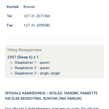
Kontak:
Brenda
Tel :
+27-31-2071360
Fax :
+27-31-2099582
Uitleg Slaapgeriewe
2307 (Slaap 6) x 1
Slaapkamer 1 - queen
Slaapkamer 2 - queen
Slaapkamer 3 - single, single
SPESIALE AANBIEDINGE / AFSLAG TARIEWE, PAKKETTE
VIR ELKE BEGROTING, KONTAK ONS VANDAG
Ons villa het 3 dubbelkamers, met een en-suite. Die villa het