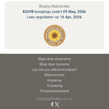
Bladsy Statistieke
82698
besigtings sedert
09 May, 2006
.
Laas opgedateer op
16 Apr, 2026
.
Blaai deur dorpname
Blaai deur lysname
Lys nou jou akkommodasie!
Webmeester
Kopiereg
Vrywaring
Privaatheidsbeleid
Volg BlyPlekke.co.za