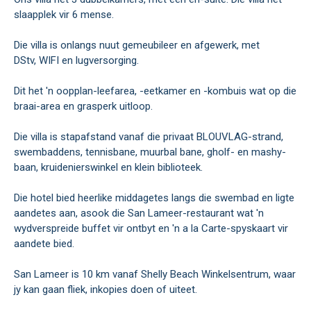
slaapplek vir 6 mense.
Die villa is onlangs nuut gemeubileer en afgewerk, met
DStv, WIFI en lugversorging.
Dit het 'n oopplan-leefarea, -eetkamer en -kombuis wat op die
braai-area en grasperk uitloop.
Die villa is stapafstand vanaf die privaat BLOUVLAG-strand,
swembaddens, tennisbane, muurbal bane, gholf- en mashy-
baan, kruidenierswinkel en klein biblioteek.
Die hotel bied heerlike middagetes langs die swembad en ligte
aandetes aan, asook die San Lameer-restaurant wat 'n
wydverspreide buffet vir ontbyt en 'n a la Carte-spyskaart vir
aandete bied.
San Lameer is 10 km vanaf Shelly Beach Winkelsentrum, waar
jy kan gaan fliek, inkopies doen of uiteet.