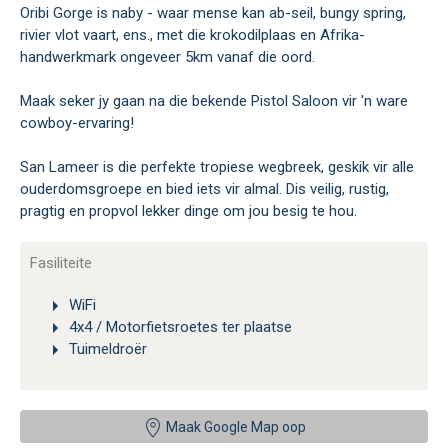
Oribi Gorge is naby - waar mense kan ab-seil, bungy spring,
rivier vlot vaart, ens., met die krokodilplaas en Afrika-
handwerkmark ongeveer 5km vanaf die oord.
Maak seker jy gaan na die bekende Pistol Saloon vir 'n ware
cowboy-ervaring!
San Lameer is die perfekte tropiese wegbreek, geskik vir alle
ouderdomsgroepe en bied iets vir almal. Dis veilig, rustig,
pragtig en propvol lekker dinge om jou besig te hou.
Fasiliteite
WiFi
4x4 / Motorfietsroetes ter plaatse
Tuimeldroër
Maak Google Map oop