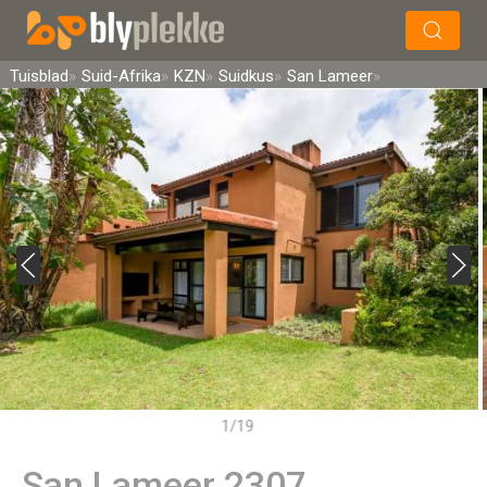
×
Soek
Tuisblad
Suid-Afrika
KZN
Suidkus
San Lameer
1/19
San Lameer 2307