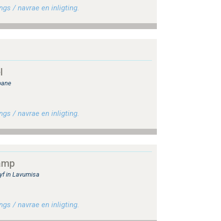
gs / navrae en inligting.
l
bane
gs / navrae en inligting.
amp
yf in Lavumisa
gs / navrae en inligting.