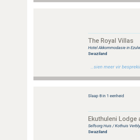
The Royal Villas
Hotel Akkommodasie in Ezulwi
Swaziland
…sien meer vir besprekin
Slaap 8 in 1 eenheid
Ekuthuleni Lodge a
Selfsorg Huis / Kothuis Verbl
Swaziland