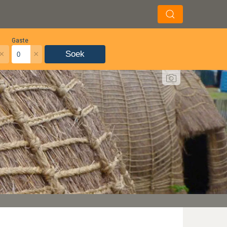
Gaste
×
×
Soek