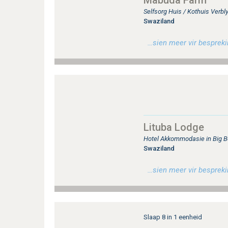
Mabuda Farm
Selfsorg Huis / Kothuis Verblyf
Swaziland
…sien meer vir besprekin
Lituba Lodge
Hotel Akkommodasie in Big 
Swaziland
…sien meer vir besprekin
Slaap 8 in 1 eenheid