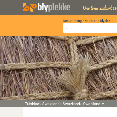
Vertrou sedert 19
Bestemming / Naam van Blyplek
Tuisblad
Swaziland
Swaziland
Swaziland