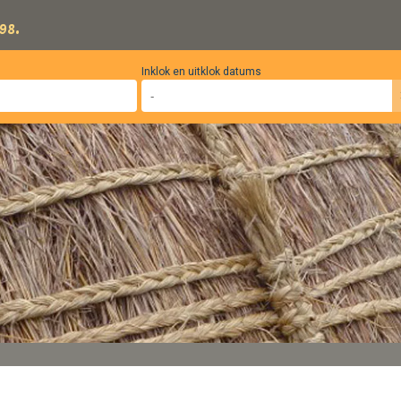
98.
Inklok en uitklok datums