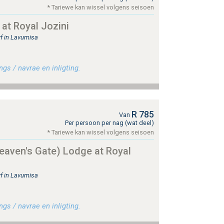
* Tariewe kan wissel volgens seisoen
at Royal Jozini
yf in Lavumisa
gs / navrae en inligting.
R 785
Van
Per persoon per nag (wat deel)
* Tariewe kan wissel volgens seisoen
eaven's Gate) Lodge at Royal
yf in Lavumisa
gs / navrae en inligting.