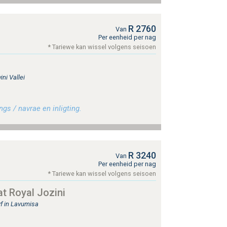
R 2760
Van
Per eenheid per nag
* Tariewe kan wissel volgens seisoen
ni Vallei
gs / navrae en inligting.
R 3240
Van
Per eenheid per nag
* Tariewe kan wissel volgens seisoen
t Royal Jozini
yf in Lavumisa