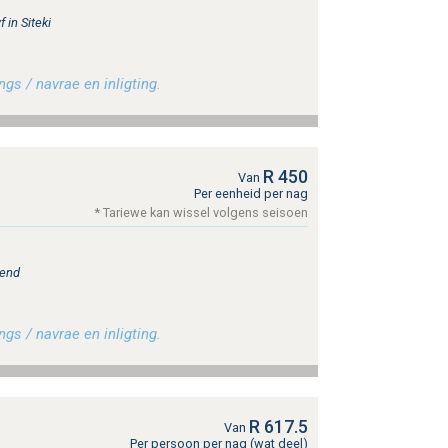
 in Siteki
gs / navrae en inligting.
R 450
Van
Per eenheid per nag
* Tariewe kan wissel volgens seisoen
Bend
gs / navrae en inligting.
R 617.5
Van
Per persoon per nag (wat deel)