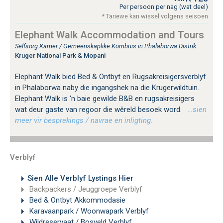
Per persoon per nag (wat deel)
* Tariewe kan wissel volgens seisoen
Elephant Walk Accommodation and Tours
Selfsorg Kamer / Gemeenskaplike Kombuis in Phalaborwa Distrik
Kruger National Park & Mopani
Elephant Walk bied Bed & Ontbyt en Rugsakreisigersverblyf
in Phalaborwa naby die ingangshek na die Krugerwildtuin.
Elephant Walk is 'n baie gewilde B&B en rugsakreisigers
wat deur gaste van regoor die wêreld besoek word.
…sien
meer vir besprekings / navrae en inligting.
Verblyf
Sien Alle Verblyf Lystings Hier
Backpackers / Jeuggroepe Verblyf
Bed & Ontbyt Akkommodasie
Karavaanpark / Woonwapark Verblyf
Wildreservaat / Bosveld Verblyf