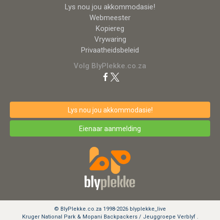
Lys nou jou akkommodasie!
Webmeester
Kopiereg
Vrywaring
Privaatheidsbeleid
Volg BlyPlekke.co.za
Lys nou jou akkommodasie!
Eienaar aanmelding
© BlyPlekke.co.za 1998-2026 blyplekke_live
Kruger National Park & Mopani Backpackers / Jeuggroepe Verblyf .