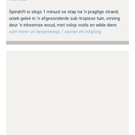
Spindrift is slegs 1 minuut se stap na 'n pragtige strand,
uniek geleë in 'n afgesonderde sub-tropiese tuin, omring
deur ‘n inheemse woud, met volop voëls en wilde diere.
…
sien meer vir besprekings / navrae en inligting.