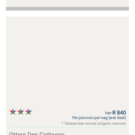
R 840
Van
Per persoon per nag (wat deel)
* Tariewe kan wissel volgens seisoen
Otters Den Cottages