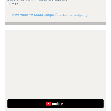
Durban
…sien meer vir besprekings / navrae en inligting.