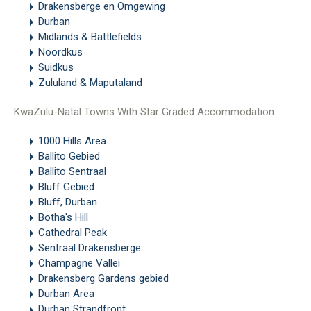
Drakensberge en Omgewing
Durban
Midlands & Battlefields
Noordkus
Suidkus
Zululand & Maputaland
KwaZulu-Natal Towns With Star Graded Accommodation
1000 Hills Area
Ballito Gebied
Ballito Sentraal
Bluff Gebied
Bluff, Durban
Botha's Hill
Cathedral Peak
Sentraal Drakensberge
Champagne Vallei
Drakensberg Gardens gebied
Durban Area
Durban Strandfront