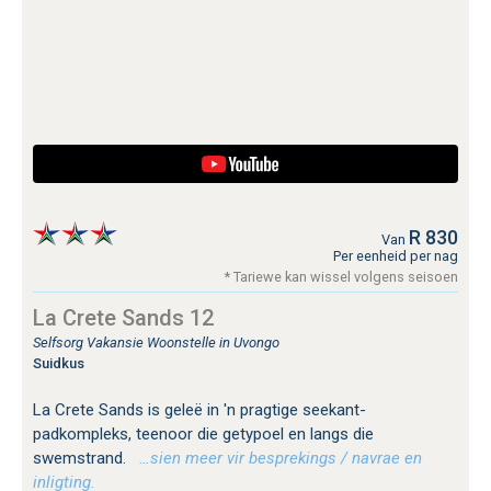
R 830
Van
Per eenheid per nag
* Tariewe kan wissel volgens seisoen
La Crete Sands 12
Selfsorg Vakansie Woonstelle in Uvongo
Suidkus
La Crete Sands is geleë in 'n pragtige seekant-
padkompleks, teenoor die getypoel en langs die
swemstrand.
…sien meer vir besprekings / navrae en
inligting.