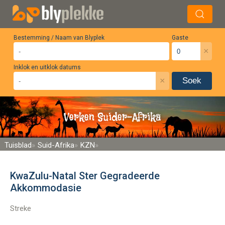
Bestemming / Naam van Blyplek
Gaste
×
Inklok en uitklok datums
×
Soek
Verken Suider-Afrika
Tuisblad
Suid-Afrika
KZN
KwaZulu-Natal Ster Gegradeerde
Akkommodasie
Streke