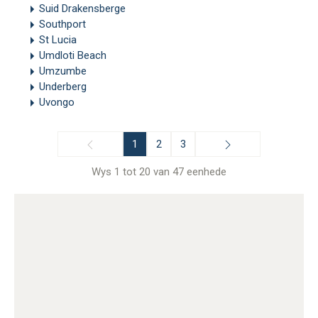
Suid Drakensberge
Southport
St Lucia
Umdloti Beach
Umzumbe
Underberg
Uvongo
1
2
3
Wys 1 tot 20 van 47 eenhede