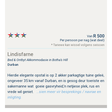
R 500
Van
Per persoon per nag (wat deel)
* Tariewe kan wissel volgens seisoen
Lindisfarne
Bed & Ontbyt Akkommodasie in Botha's Hill
Durban
Hierdie elegante opstal is op 2 akker parkagtige tuine geleë,
ongeveer 35 km vanaf Durban, en is gesog deur toeriste en
sakemanne wat goeie gasvryheid,’n netjiese plek, rus en
vrede wil geniet.
…sien meer vir besprekings / navrae en
inligting.