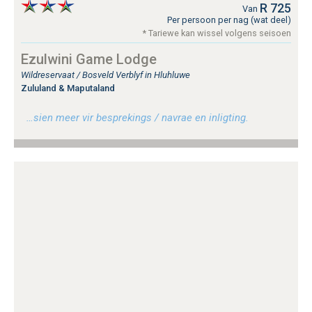
R 725
Van
Per persoon per nag (wat deel)
* Tariewe kan wissel volgens seisoen
Ezulwini Game Lodge
Wildreservaat / Bosveld Verblyf in Hluhluwe
Zululand & Maputaland
…sien meer vir besprekings / navrae en inligting.