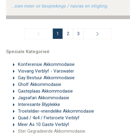
…sien meer vir besprekings / navrae en inligting.
1
2
3
Spesiale Kategorieë
Konferensie Akkommodasie
Visvang Verblyf - Varswater
Gay Bestuur Akkommodasie
Gholf Akkommodasie
Gasteplaas Akkommodasie
Jagsafari Akkommodasie
Interesante Blyplekke
Troeteldier-vriendelike Akkommodasie
Quad / 4x4 / Fietsroete Verblyf
Meer As 10 Gaste Verblyf
Ster Gegradeerde Akkommodasie