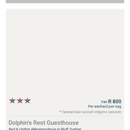
R 800
Van
Per eenheid per nag
* Tariewe kan wissel volgens seisoen
Dolphin's Rest Guesthouse
Bed & Ontbyt Akkommodasie in Bluff, Durban