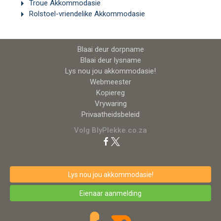
Troue Akkommodasie
Rolstoel-vriendelike Akkommodasie
Blaai deur dorpname
Blaai deur lysname
Lys nou jou akkommodasie!
Webmeester
Kopiereg
Vrywaring
Privaatheidsbeleid
Volg BlyPlekke.co.za
Lys nou jou akkommodasie!
Eienaar aanmelding