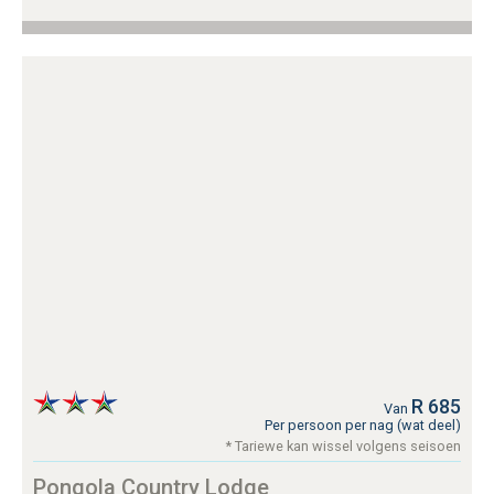
R 685
Van
Per persoon per nag (wat deel)
* Tariewe kan wissel volgens seisoen
Pongola Country Lodge