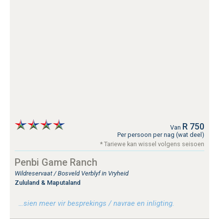
R 750
Van
Per persoon per nag (wat deel)
* Tariewe kan wissel volgens seisoen
Penbi Game Ranch
Wildreservaat / Bosveld Verblyf in Vryheid
Zululand & Maputaland
…sien meer vir besprekings / navrae en inligting.