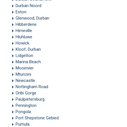
Durban Noord
Eston
Glenwood, Durban
Hibberdene
Himeville
Hluhluwe
Howick
Kloof, Durban
Lidgetton
Marina Beach
Mooirivier
Mtunzini
Newcastle
Nottingham Road
Oribi Gorge
Paulpietersburg
Pennington
Pongola
Port Shepstone Gebied
Pumula