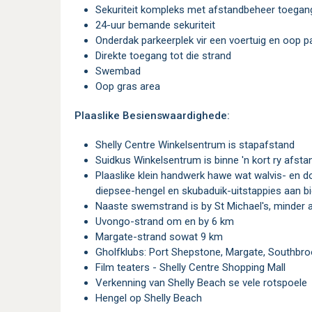
Sekuriteit kompleks met afstandbeheer toegan
24-uur bemande sekuriteit
Onderdak parkeerplek vir een voertuig en oop 
Direkte toegang tot die strand
Swembad
Oop gras area
Plaaslike Besienswaardighede:
Shelly Centre Winkelsentrum is stapafstand
Suidkus Winkelsentrum is binne 'n kort ry afsta
Plaaslike klein handwerk hawe wat walvis- en dolfyn besigtiging-uitstappies, haai-avonture,
diepsee-hengel en skubaduik-uitstappies aan b
Naaste swemstrand is by St Michael's, minder 
Uvongo-strand om en by 6 km
Margate-strand sowat 9 km
Gholfklubs: Port Shepstone, Margate, Southb
Film teaters - Shelly Centre Shopping Mall
Verkenning van Shelly Beach se vele rotspoele
Hengel op Shelly Beach