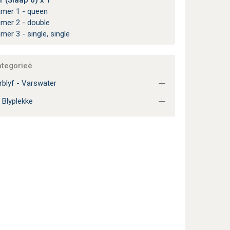
 (Slaap 6) x 1
amer 1 - queen
amer 2 - double
amer 3 - single, single
ategorieë
blyf - Varswater
 Blyplekke