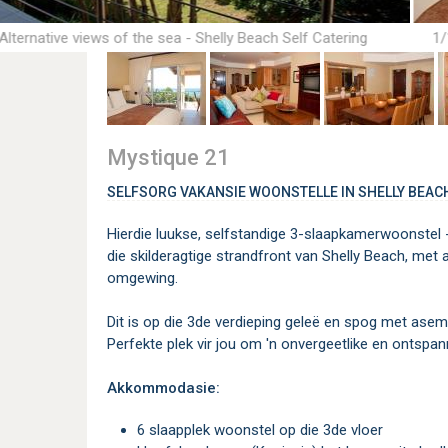
Alternative views of the sea - Shelly Beach Self Catering
1/
Accommodation
Mystique 21
SELFSORG VAKANSIE WOONSTELLE IN SHELLY BEAC
Hierdie luukse, selfstandige 3-slaapkamerwoonstel - 
die skilderagtige strandfront van Shelly Beach, met 
omgewing.
Dit is op die 3de verdieping geleë en spog met asem
Perfekte plek vir jou om 'n onvergeetlike en ontspann
Akkommodasie:
6 slaapplek woonstel op die 3de vloer