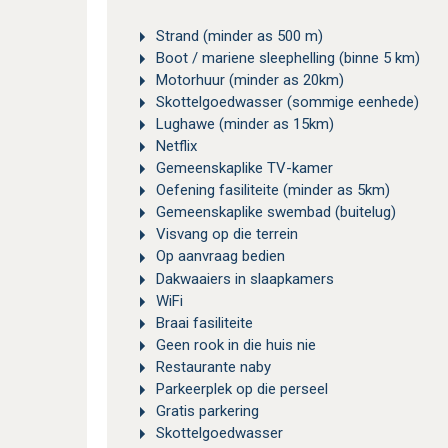
Strand (minder as 500 m)
Boot / mariene sleephelling (binne 5 km)
Motorhuur (minder as 20km)
Skottelgoedwasser (sommige eenhede)
Lughawe (minder as 15km)
Netflix
Gemeenskaplike TV-kamer
Oefening fasiliteite (minder as 5km)
Gemeenskaplike swembad (buitelug)
Visvang op die terrein
Op aanvraag bedien
Dakwaaiers in slaapkamers
WiFi
Braai fasiliteite
Geen rook in die huis nie
Restaurante naby
Parkeerplek op die perseel
Gratis parkering
Skottelgoedwasser