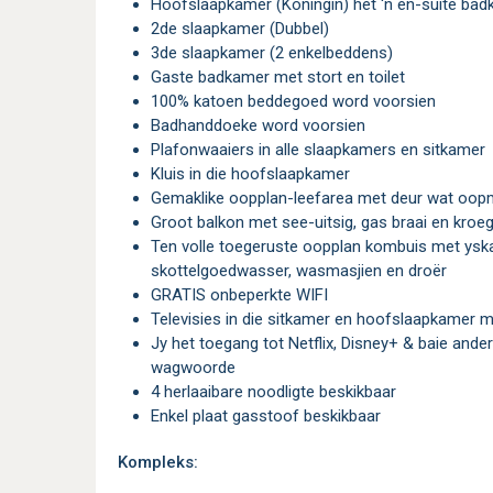
Hoofslaapkamer (Koningin) het 'n en-suite ba
2de slaapkamer (Dubbel)
3de slaapkamer (2 enkelbeddens)
Gaste badkamer met stort en toilet
100% katoen beddegoed word voorsien
Badhanddoeke word voorsien
Plafonwaaiers in alle slaapkamers en sitkamer
Kluis in die hoofslaapkamer
Gemaklike oopplan-leefarea met deur wat oop
Groot balkon met see-uitsig, gas braai en kroe
Ten volle toegeruste oopplan kombuis met yskas/vrieskas, oond/plaat, mikrogolf,
skottelgoedwasser, wasmasjien en droër
GRATIS onbeperkte WIFI
Televisies in die sitkamer en hoofslaapkamer 
Jy het toegang tot Netflix, Disney+ & baie ander aanlyn dienste met jou eie persoonlike
wagwoorde
4 herlaaibare noodligte beskikbaar
Enkel plaat gasstoof beskikbaar
Kompleks: