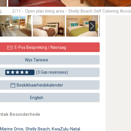
g
2/11 - Open plan living area - Shelly Beach Self Catering Ac
E-Pos Bespreking / Navraag
Wys Tariewe
(3 Gas resensies)
Beskikbaarheidskalender
English
ontak Besonderhede
Marine Drive, Shelly Beach, KwaZulu-Natal