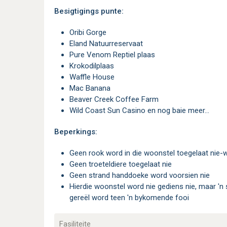
Besigtigings punte:
Oribi Gorge
Eland Natuurreservaat
Pure Venom Reptiel plaas
Krokodilplaas
Waffle House
Mac Banana
Beaver Creek Coffee Farm
Wild Coast Sun Casino en nog baie meer...
Beperkings:
Geen rook word in die woonstel toegelaat nie-
Geen troeteldiere toegelaat nie
Geen strand handdoeke word voorsien nie
Hierdie woonstel word nie gediens nie, maar 'n skoonmaak diens kan egter voor jou aankoms
gereël word teen 'n bykomende fooi
Fasiliteite