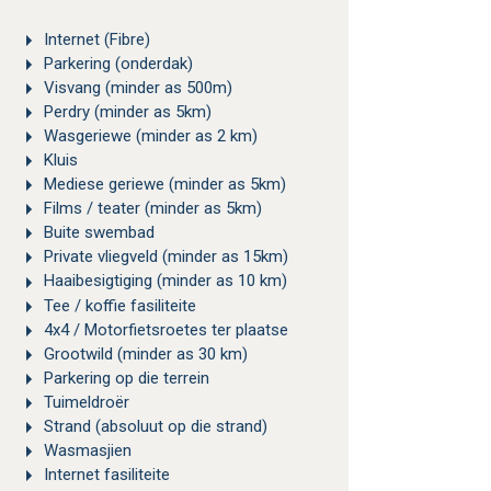
Internet (Fibre)
Parkering (onderdak)
Visvang (minder as 500m)
Perdry (minder as 5km)
Wasgeriewe (minder as 2 km)
Kluis
Mediese geriewe (minder as 5km)
Films / teater (minder as 5km)
Buite swembad
Private vliegveld (minder as 15km)
Haaibesigtiging (minder as 10 km)
Tee / koffie fasiliteite
4x4 / Motorfietsroetes ter plaatse
Grootwild (minder as 30 km)
Parkering op die terrein
Tuimeldroër
Strand (absoluut op die strand)
Wasmasjien
Internet fasiliteite