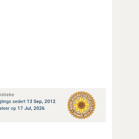
istieke
gtings sedert
13 Sep, 2012
.
ateer op
17 Jul, 2026
.