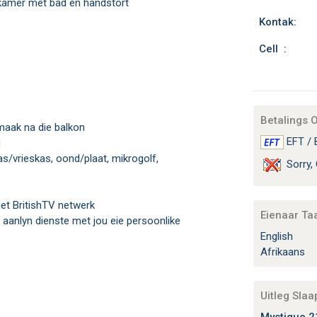
dkamer met bad en handstort
Kontak:
Cell :
Betalings 
maak na die balkon
EFT / 
g
Sorry, 
met BritishTV netwerk
Eienaar Ta
English
Afrikaans
Uitleg Sla