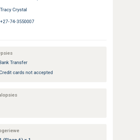
Tracy Crystal
+27-74-3550007
Opsies
Bank Transfer
Credit cards not accepted
alopsies
apgeriewe