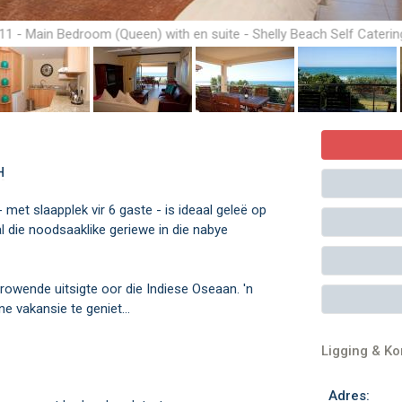
11 - Main Bedroom (Queen) with en suite - Shelly Beach Self Caterin
Accommodation
H
met slaapplek vir 6 gaste - is ideaal geleë op
al die noodsaaklike geriewe in die nabye
rowende uitsigte oor die Indiese Oseaan. 'n
e vakansie te geniet...
Ligging & K
Adres: