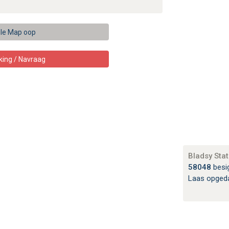
le Map oop
king / Navraag
Bladsy Stat
58048
besi
Laas opged