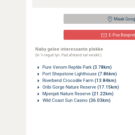
Maak Goog
E-Pos Bespre
Naby gelee interessante plekke
(In 'n reguit lyn. Pad afstand sal verskil.)
Pure Venom Reptile Park
(3.78km)
Port Shepstone Lighthouse
(7.86km)
Riverbend Crocodile Farm
(13.84km)
Oribi Gorge Nature Reserve
(17.15km)
Mpenjati Nature Reserve
(21.22km)
Wild Coast Sun Casino
(36.03km)