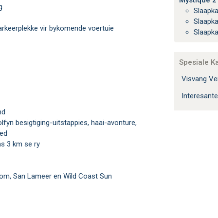
Mystique 21
g
Slaapk
Slaapk
parkeerplekke vir bykomende voertuie
Slaapk
Spesiale K
Visvang Ver
Interesante
nd
ied
as 3 km se ry
room, San Lameer en Wild Coast Sun