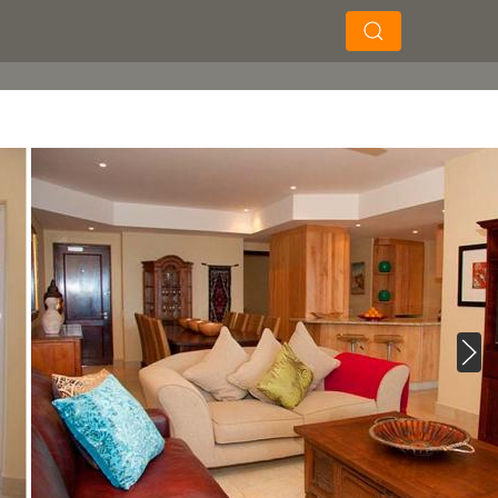
×
×
Soek