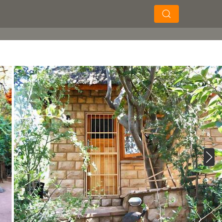
×
×
Soek