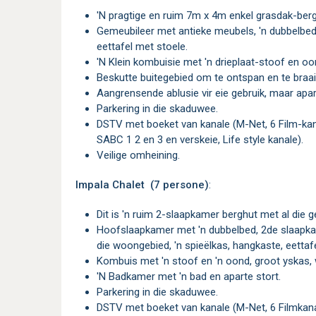
'n pragtige en ruim 7m x 4m enkel grasdak-ber
Gemeubileer met antieke meubels, 'n dubbelbed, 2 enkelbeddens, 'n hangkas, 'n spieëlkas en 'n
eettafel met stoele.
'n Klein kombuisie met 'n drieplaat-stoof en 
Beskutte buitegebied om te ontspan en te braai
Aangrensende ablusie vir eie gebruik, maar apar
Parkering in die skaduwee.
DSTV met boeket van kanale (M-Net, 6 Film-kanale, Discovery, Kyk-Net, 7 sportkanale E-Tv,
SABC 1 2 en 3 en verskeie, Life style kanale).
Veilige omheining.
Impala Chalet (7 persone)
:
Dit is 'n ruim 2-slaapkamer berghut met al die g
Hoofslaapkamer met 'n dubbelbed, 2de slaapkamer met 2 enkelbeddens, nog 3 enkelbeddens in
die woongebied, 'n spieëlkas, hangkaste, eettafe
Kombuis met 'n stoof en 'n oond, groot yskas,
'n Badkamer met 'n bad en aparte stort.
Parkering in die skaduwee.
DSTV met boeket van kanale (M-Net, 6 Filmkanale, Discovery, Kyk-Net, 7 sportkanale E-Tv,