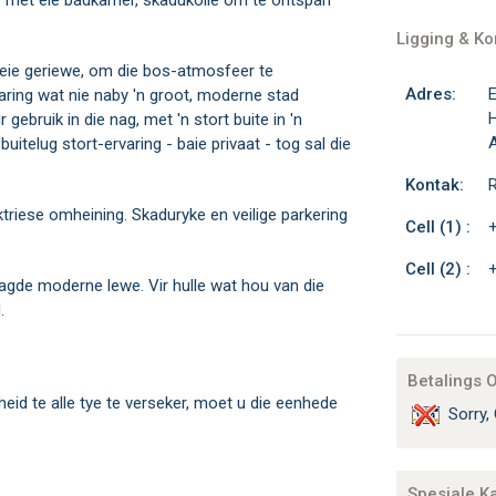
is met eie badkamer, skadukolle om te ontspan
Ligging & K
eie geriewe, om die bos-atmosfeer te
Adres:
E
ring wat nie naby 'n groot, moderne stad
H
 gebruik in die nag, met 'n stort buite in 'n
A
uitelug stort-ervaring - baie privaat - tog sal die
Kontak:
R
ktriese omheining. Skaduryke en veilige parkering
Cell (1) :
Cell (2) :
aagde moderne lewe. Vir hulle wat hou van die
.
Betalings 
heid te alle tye te verseker, moet u die eenhede
Sorry, 
Spesiale K