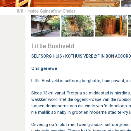
8/8 - Inside Guineafowl Chalet
Little Bushveld
SELFSORG HUIS / KOTHUIS VERBLYF IN BON ACCORD
Ons geriewe:
Little Bushveld is selfsorg berghutte, baie privaat, i
Slegs 18km vanaf Pretoria se middestad is hierdie j
wakkker word met die oggend-roepe van die rooibo
tussen doringbome aan die einde van 'n doodloop-str
nie maklik so naby 'n groot en moderne stad te kry is
Gevestig op 'n plot met twee grasdak, selfsorg/bed