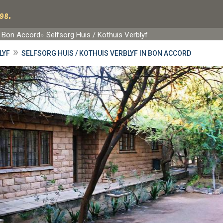
98.
Bon Accord
Selfsorg Huis / Kothuis Verblyf
»
LYF
SELFSORG HUIS / KOTHUIS VERBLYF IN BON ACCORD