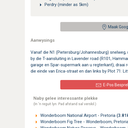
Perdry (minder as 5km)
Maak Goog
Aanwysings
Vanaf die N1 (Pietersburg/Johannesburg) snelweg, n
by die T-aansluiting in Lavender road (R101, Hamman
garage en Spar-supermark aan u regterkant), draai re
die einde van Erica-straat en dan links by Plot 71: L
E-Pos Bespre
Naby gelee interessante plekke
(In 'n reguit lyn. Pad afstand sal verskil.)
Wonderboom National Airport - Pretoria
(3.81
Wonderboom Fig Tree - Wonderboom, Pretori