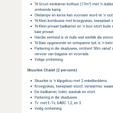
'n Groot eenkamer kothuis (17m²) met 'n dubbelbed en 3 enkelbeddens, geleë in 'n 3000m²
omheinde kamp.
Olielampe en kerse kan voorsien word vir 'n o
'n Klein kombuisie met kroegyskas, tweeplaat-
'n Klein privaat badkamer en 'n bos-stort buite en 'n ablusie in 'n boma onder 'n boom, maar
baie privaat.
Hierdie eenheid is vir hulle wat werklik die een
'n Baie opgewonde en ontspanne tyd, is 'n belo
Parkering in die skaduwee, omtrent 50m vanaf die eenheid - 'n waentjie word voorsien vir die
vervoer van bagasie en voorrade.
Velige omheining.
Skuurkie Chalet (2 persone)
Skuurkie is 'n klipgebou met 2 enkelbeddens.
Kroegyskas, tweeplaat-stoof, verwarmer, waai
Eie badkamer, toilet, wasbak en stort.
Parkering in die skaduwee.
Tv met E-Tv, SABC 1,2, en 3.
Veilig omheining.