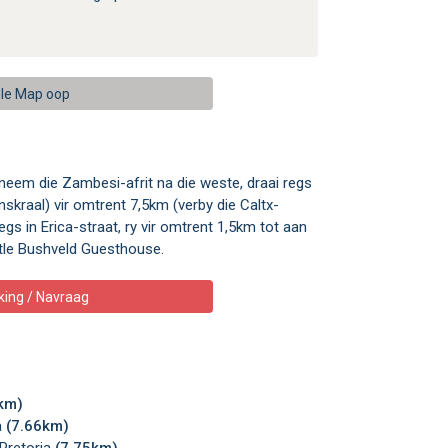
le Map oop
eem die Zambesi-afrit na die weste, draai regs
skraal) vir omtrent 7,5km (verby die Caltx-
gs in Erica-straat, ry vir omtrent 1,5km tot aan
ittle Bushveld Guesthouse.
king / Navraag
km)
a
(7.66km)