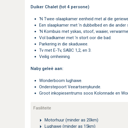
Duiker Chalet (tot 4 persone)
'n Twee-slaapkamer eenheid met al die geriewe
Een slaapkamer met 'n dubbelbed en die ander
'n Kombuis met yskas, stoof, waaier, verwarme
Vol badkamer met 'n stort oor die bad.
Parkering in die skaduwee.
Tv met E-Tv, SABC 1,2, en 3.
Veilig omheining.
Naby geleë aan:
Wonderboom lughawe.
Onderstepoort Veeartsenykunde.
Groot inkopiesentrums soos Kolonnade en W
Fasiliteite
Motorhuur (minder as 20km)
Lughawe (minder as 15km)