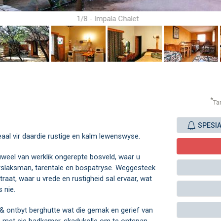
1/8 - Impala Chalet
*
Ta
SPESI
deaal vir daardie rustige en kalm lewenswyse.
uweel van werklik ongerepte bosveld, waar u
rslaksman, tarentale en bospatryse. Weggesteek
aat, waar u vrede en rustigheid sal ervaar, wat
 nie.
 & ontbyt berghutte wat die gemak en gerief van