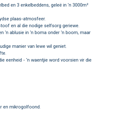
utydse plaas-atmosfeer.
stoof en al die nodige selfsorg geriewe.
voudige manier van lewe wil geniet.
fte.
er en mikrogolfoond.