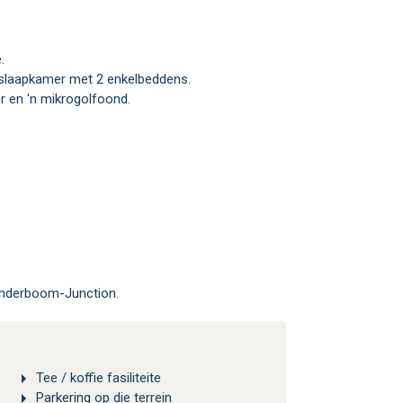
.
 slaapkamer met 2 enkelbeddens.
r en 'n mikrogolfoond.
onderboom-Junction.
Tee / koffie fasiliteite
Parkering op die terrein