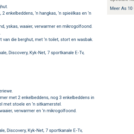
ghut.
Meer As 10 
oond, yskas, waaier, verwarmer en mikrogolfoond.
.
t van die berghut, met 'n toilet, stort en wasbak.
eriewe.
l met stoele en 'n sitkamerstel.
 waaier, verwarmer en 'n mikrogolfoond.