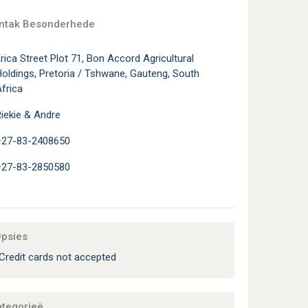
ontak Besonderhede
rica Street Plot 71, Bon Accord Agricultural
oldings, Pretoria / Tshwane, Gauteng, South
frica
iekie & Andre
+27-83-2408650
+27-83-2850580
Opsies
Credit cards not accepted
ategorieë