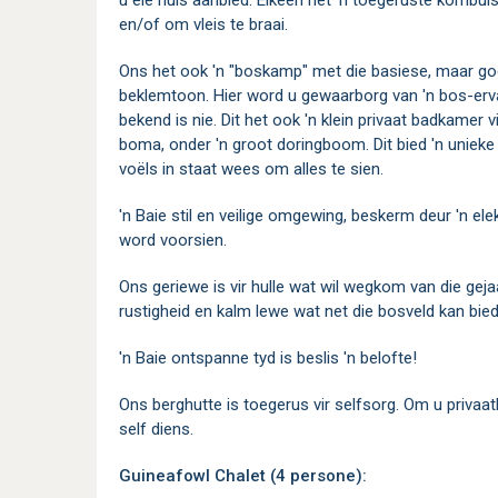
u eie huis aanbied. Elkeen het 'n toegeruste kombu
en/of om vleis te braai.
Ons het ook 'n "boskamp" met die basiese, maar go
beklemtoon. Hier word u gewaarborg van 'n bos-erva
bekend is nie. Dit het ook 'n klein privaat badkamer vir
boma, onder 'n groot doringboom. Dit bied 'n unieke b
voëls in staat wees om alles te sien.
'n Baie stil en veilige omgewing, beskerm deur 'n ele
word voorsien.
Ons geriewe is vir hulle wat wil wegkom van die gej
rustigheid en kalm lewe wat net die bosveld kan bied
'n Baie ontspanne tyd is beslis 'n belofte!
Ons berghutte is toegerus vir selfsorg. Om u privaat
self diens.
Guineafowl Chalet (4 persone):