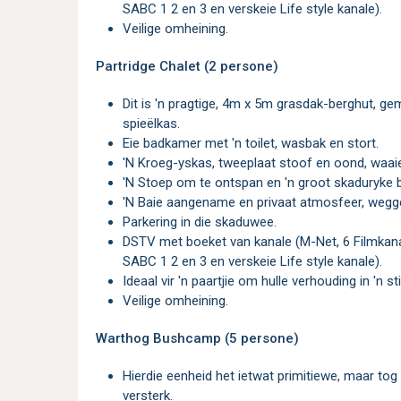
SABC 1 2 en 3 en verskeie Life style kanale).
Veilige omheining.
Partridge Chalet (2 persone)
Dit is 'n pragtige, 4m x 5m grasdak-berghut, gemeubileer met 'n dubbelbed, hangkas en
spieëlkas.
Eie badkamer met 'n toilet, wasbak en stort.
'n Kroeg-yskas, tweeplaat stoof en oond, waai
'n Stoep om te ontspan en 'n groot skaduryke
'n Baie aangename en privaat atmosfeer, weg
Parkering in die skaduwee.
DSTV met boeket van kanale (M-Net, 6 Filmkanale, Discovery, Kyk-Net, 7 sportkanale E-Tv,
SABC 1 2 en 3 en verskeie Life style kanale).
Ideaal vir 'n paartjie om hulle verhouding in 'n s
Veilige omheining.
Warthog Bushcamp (5 persone)
Hierdie eenheid het ietwat primitiewe, maar tog uitstekende geriewe om die bos-atmosfeer te
versterk.