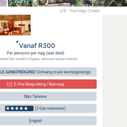
2/8 - Partridge Chalet
*
Vanaf R300
Per persoon per nag (wat deel)
riewe kan verskil volgens seisoen/aantal mense
ALE AANKONDIGING!
Ontvang vroeë kennisgewings
E-Pos Bespreking / Navraag
Wys Tariewe
(2 Gas resensies)
English