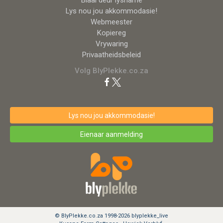
Lys nou jou akkommodasie!
Webmeester
Kopiereg
Vrywaring
Privaatheidsbeleid
Volg BlyPlekke.co.za
Lys nou jou akkommodasie!
Eienaar aanmelding
© BlyPlekke.co.za 1998-2026 blyplekke_live