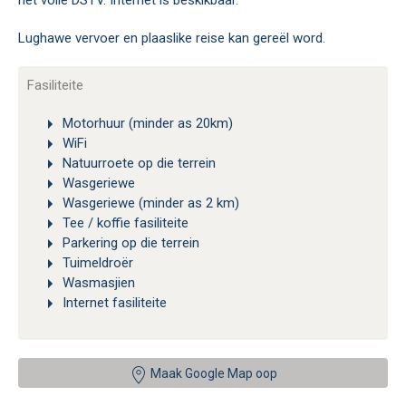
het volle DSTV. Internet is beskikbaar.
Lughawe vervoer en plaaslike reise kan gereël word.
Fasiliteite
Motorhuur (minder as 20km)
WiFi
Natuurroete op die terrein
Wasgeriewe
Wasgeriewe (minder as 2 km)
Tee / koffie fasiliteite
Parkering op die terrein
Tuimeldroër
Wasmasjien
Internet fasiliteite
Maak Google Map oop