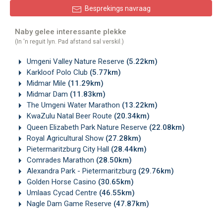
Besprekings navraag
Naby gelee interessante plekke
(In 'n reguit lyn. Pad afstand sal verskil.)
Umgeni Valley Nature Reserve
(5.22km)
Karkloof Polo Club
(5.77km)
Midmar Mile
(11.29km)
Midmar Dam
(11.83km)
The Umgeni Water Marathon
(13.22km)
KwaZulu Natal Beer Route
(20.34km)
Queen Elizabeth Park Nature Reserve
(22.08km)
Royal Agricultural Show
(27.28km)
Pietermaritzburg City Hall
(28.44km)
Comrades Marathon
(28.50km)
Alexandra Park - Pietermaritzburg
(29.76km)
Golden Horse Casino
(30.65km)
Umlaas Cycad Centre
(46.55km)
Nagle Dam Game Reserve
(47.87km)