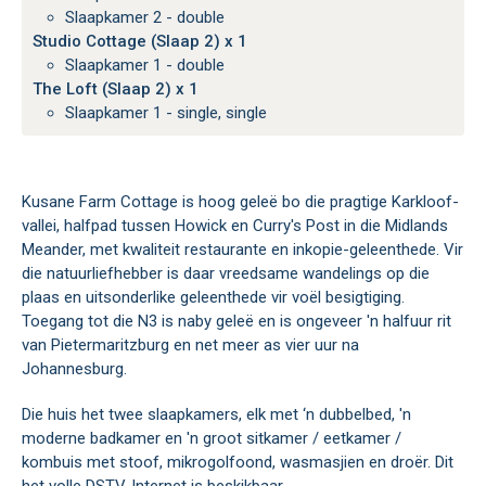
Slaapkamer 2 - double
Studio Cottage (Slaap 2) x 1
Slaapkamer 1 - double
The Loft (Slaap 2) x 1
Slaapkamer 1 - single, single
Kusane Farm Cottage is hoog geleë bo die pragtige Karkloof-
vallei, halfpad tussen Howick en Curry's Post in die Midlands
Meander, met kwaliteit restaurante en inkopie-geleenthede. Vir
die natuurliefhebber is daar vreedsame wandelings op die
plaas en uitsonderlike geleenthede vir voël besigtiging.
Toegang tot die N3 is naby geleë en is ongeveer 'n halfuur rit
van Pietermaritzburg en net meer as vier uur na
Johannesburg.
Die huis het twee slaapkamers, elk met ‘n dubbelbed, 'n
moderne badkamer en 'n groot sitkamer / eetkamer /
kombuis met stoof, mikrogolfoond, wasmasjien en droër. Dit