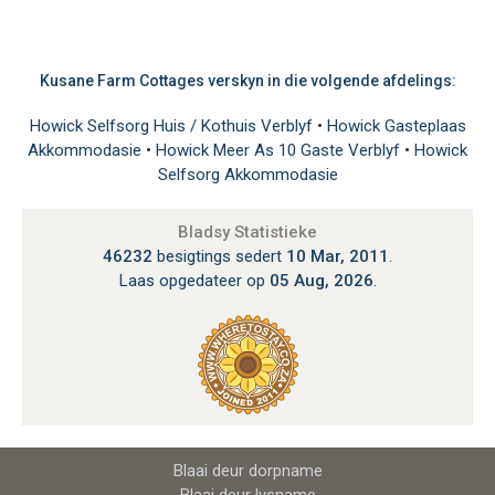
Kusane Farm Cottages verskyn in die volgende afdelings:
Howick Selfsorg Huis / Kothuis Verblyf
•
Howick Gasteplaas
Akkommodasie
•
Howick Meer As 10 Gaste Verblyf
•
Howick
Selfsorg Akkommodasie
Bladsy Statistieke
46232
besigtings sedert
10 Mar, 2011
.
Laas opgedateer op
05 Aug, 2026
.
Blaai deur dorpname
Blaai deur lysname