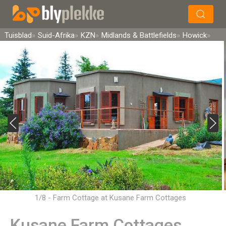
×
Soek
Tuisblad
Suid-Afrika
KZN
Midlands & Battlefields
Howick
1/8 - Farm Cottage at Kusane Farm Cottages
Kusane Farm Cottages