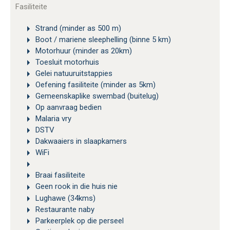
Fasiliteite
Strand (minder as 500 m)
Boot / mariene sleephelling (binne 5 km)
Motorhuur (minder as 20km)
Toesluit motorhuis
Gelei natuuruitstappies
Oefening fasiliteite (minder as 5km)
Gemeenskaplike swembad (buitelug)
Op aanvraag bedien
Malaria vry
DSTV
Dakwaaiers in slaapkamers
WiFi
Braai fasiliteite
Geen rook in die huis nie
Lughawe (34kms)
Restaurante naby
Parkeerplek op die perseel