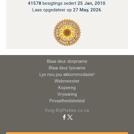
41578
besigtings sedert
25 Jan, 2010
.
Laas opgedateer op
27 May, 2026
.
Blaai deur dorpname
Blaai deur lysname
Lys nou jou akkommodasie!
Webmeester
Kopiereg
Vrywaring
Privaatheidsbeleid
Volg BlyPlekke.co.za