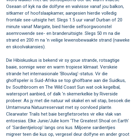
Oseaan of kyk na die dolfyne en walvisse vanaf jou balkon,
sitkamer of hoofslaapkamer, aangesien hierdie volledig
frontale see-uitsigte het. Slegs 1.5 uur vanaf Durban of 20
minute vanaf Margate, bied hierdie selfsorgwoonstel
asemrowende see- en branderuitsigte. Slegs 50 m na die
strand en 200 m na 'n veilige lewensbewaakte strand (naweke
en skoolvakansies).
Die Hibiskuskus is bekend vir sy goue strande, rotsagtige
baaie, sonnige weer en warm tropiese klimaat. Verskeie
strande het internasionale 'Blouvlag'-status. Vir die
gholfspeler is Suid-Afrika se top gholfbane aan die Suidkus,
bv. Southbroom en The Wild Coast Sun wat ook kegelbal,
watersport aanbied, of dalk 'n skemerkelkie by Riverside
probeer. As jy met die natuur wil skakel en wil stap, besoek die
Umtamvuna Natuurreservaat met sy oorvloed plante.
Clearwater Trails het baie bergfietsroetes vir elke vlak van
entoesias. Elke Junie/Julie kom 'The Greatest Shoal on Earth'
of 'Sardientjieloop' langs ons kus. Miljoene sardientjies
migreer teen die kus op, vergesel deur dolfyne en ander groot