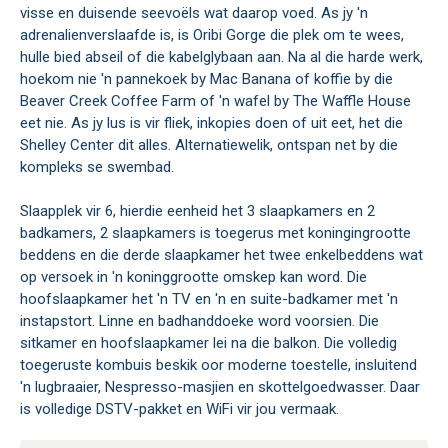
visse en duisende seevoëls wat daarop voed. As jy 'n
adrenalienverslaafde is, is Oribi Gorge die plek om te wees,
hulle bied abseil of die kabelglybaan aan. Na al die harde werk,
hoekom nie 'n pannekoek by Mac Banana of koffie by die
Beaver Creek Coffee Farm of 'n wafel by The Waffle House
eet nie. As jy lus is vir fliek, inkopies doen of uit eet, het die
Shelley Center dit alles. Alternatiewelik, ontspan net by die
kompleks se swembad.
Slaapplek vir 6, hierdie eenheid het 3 slaapkamers en 2
badkamers, 2 slaapkamers is toegerus met koningingrootte
beddens en die derde slaapkamer het twee enkelbeddens wat
op versoek in 'n koninggrootte omskep kan word. Die
hoofslaapkamer het 'n TV en 'n en suite-badkamer met 'n
instapstort. Linne en badhanddoeke word voorsien. Die
sitkamer en hoofslaapkamer lei na die balkon. Die volledig
toegeruste kombuis beskik oor moderne toestelle, insluitend
'n lugbraaier, Nespresso-masjien en skottelgoedwasser. Daar
is volledige DSTV-pakket en WiFi vir jou vermaak.