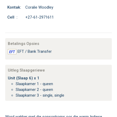
Kontak:
Coralie Woodley
Cell :
+27-61-2971611
Betalings Opsies
EFT / Bank Transfer
Uitleg Slaapgeriewe
Unit (Slaap 6) x 1
Slaapkamer 1 - queen
Slaapkamer 2 - queen
Slaapkamer 3 - single, single
Word wakker met die sonsopkoms oor die warm Indiese