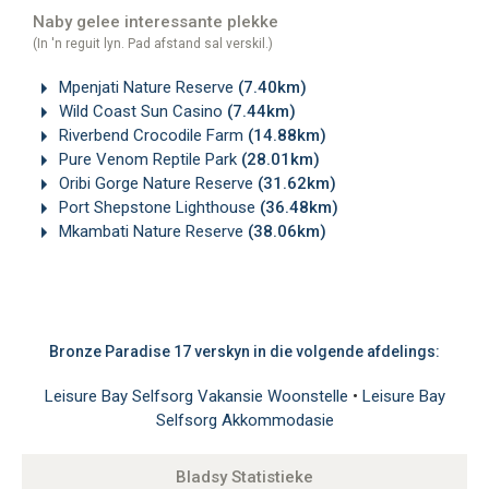
Naby gelee interessante plekke
(In 'n reguit lyn. Pad afstand sal verskil.)
Mpenjati Nature Reserve
(7.40km)
Wild Coast Sun Casino
(7.44km)
Riverbend Crocodile Farm
(14.88km)
Pure Venom Reptile Park
(28.01km)
Oribi Gorge Nature Reserve
(31.62km)
Port Shepstone Lighthouse
(36.48km)
Mkambati Nature Reserve
(38.06km)
Bronze Paradise 17 verskyn in die volgende afdelings:
Leisure Bay Selfsorg Vakansie Woonstelle
•
Leisure Bay
Selfsorg Akkommodasie
Bladsy Statistieke