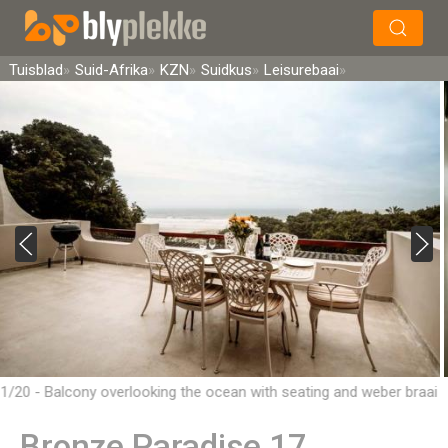
×
Soek
Tuisblad
Suid-Afrika
KZN
Suidkus
Leisurebaai
1/20 - Balcony overlooking the ocean with seating and weber braai
Bronze Paradise 17