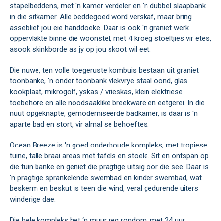
stapelbeddens, met 'n kamer verdeler en 'n dubbel slaapbank
in die sitkamer. Alle beddegoed word verskaf, maar bring
asseblief jou eie handdoeke. Daar is ook 'n graniet werk
oppervlakte binne die woonstel, met 4 kroeg stoeltjies vir etes,
asook skinkborde as jy op jou skoot wil eet.
Die nuwe, ten volle toegeruste kombuis bestaan uit graniet
toonbanke, 'n onder toonbank vlekvrye staal oond, glas
kookplaat, mikrogolf, yskas / vrieskas, klein elektriese
toebehore en alle noodsaaklike breekware en eetgerei. In die
nuut opgeknapte, gemoderniseerde badkamer, is daar is 'n
aparte bad en stort, vir almal se behoeftes.
Ocean Breeze is 'n goed onderhoude kompleks, met tropiese
tuine, talle braai areas met tafels en stoele. Sit en ontspan op
die tuin banke en geniet die pragtige uitsig oor die see. Daar is
'n pragtige sprankelende swembad en kinder swembad, wat
beskerm en beskut is teen die wind, veral gedurende uiters
winderige dae.
Die hele kompleks het ‘n muur reg rondom, met 24 uur