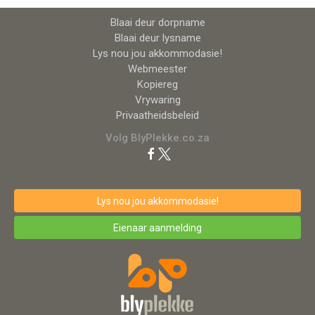
Blaai deur dorpname
Blaai deur lysname
Lys nou jou akkommodasie!
Webmeester
Kopiereg
Vrywaring
Privaatheidsbeleid
Volg BlyPlekke.co.za
Lys nou jou akkommodasie!
Eienaar aanmelding