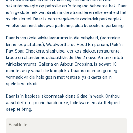
sekuriteitswagte op patrollie en 'n toegang beheerde hek. Daar
is 'n geslote hek wat direk na die strand lei en elke eenheid het
sy eie sleutel. Daar is een toegekende onderdak parkeerplek
vir elke eenheid, sleepwa parkering, plus besoekers parkering.
Daar is verskeie winkelsentrums in die nabyheid, (sommige
binne loop afstand), Woolworths se Food Emporium, Pick 'n
Pay, Spar, Checkers, slaghuise, kits kos plekke, restaurante,
kroeë en al ander noodsaaklikhede. Die 2 nuwe Amanzimtoti
winkelsentrums, Galleria en Arbour Crossing, is sowat 10
minute se ry vanaf die kompleks. Daar is meer as genoeg
vermaak vir die hele gesin met teaters, ys-skaats en ‘n
speletjies arkade.
Daar is 'n basiese skoonmaak diens 6 dae 'n week. Onthou
asseblief om jou eie handdoeke, toiletware en skottelgoed
seep te bring.
Fasiliteite