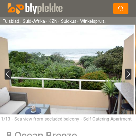
×
Soek
Tuisblad
Suid-Afrika
KZN
Suidkus
Winkelspruit
1/13 - Sea view from secluded balcony - Self Catering Apartment
Accommodation in Winklespruit
8 Ocean Breeze