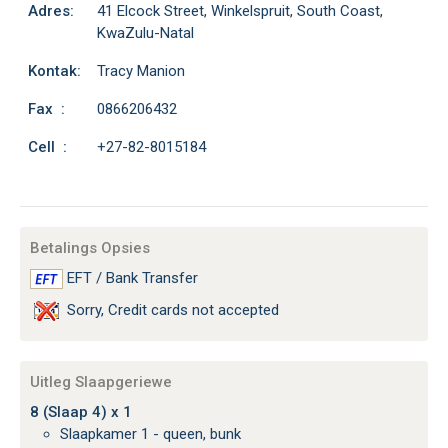
Adres:
41 Elcock Street, Winkelspruit, South Coast,
KwaZulu-Natal
Kontak:
Tracy Manion
Fax :
0866206432
Cell :
+27-82-8015184
Betalings Opsies
EFT / Bank Transfer
Sorry, Credit cards not accepted
Uitleg Slaapgeriewe
8 (Slaap 4) x 1
Slaapkamer 1 - queen, bunk