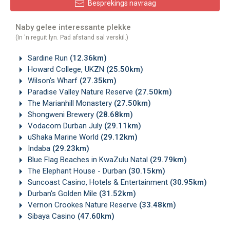
Besprekings navraag
Naby gelee interessante plekke
(In 'n reguit lyn. Pad afstand sal verskil.)
Sardine Run
(12.36km)
Howard College, UKZN
(25.50km)
Wilson's Wharf
(27.35km)
Paradise Valley Nature Reserve
(27.50km)
The Marianhill Monastery
(27.50km)
Shongweni Brewery
(28.68km)
Vodacom Durban July
(29.11km)
uShaka Marine World
(29.12km)
Indaba
(29.23km)
Blue Flag Beaches in KwaZulu Natal
(29.79km)
The Elephant House - Durban
(30.15km)
Suncoast Casino, Hotels & Entertainment
(30.95km)
Durban's Golden Mile
(31.52km)
Vernon Crookes Nature Reserve
(33.48km)
Sibaya Casino
(47.60km)