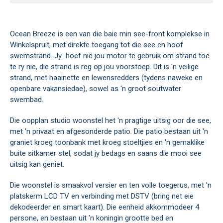
Ocean Breeze is een van die baie min see-front komplekse in
Winkelspruit, met direkte toegang tot die see en hoof
swemstrand. Jy hoef nie jou motor te gebruik om strand toe
te ry nie, die strand is reg op jou voorstoep. Dit is 'n veilige
strand, met haainette en lewensredders (tydens naweke en
openbare vakansiedae), sowel as 'n groot soutwater
swembad.
Die oopplan studio woonstel het 'n pragtige uitsig oor die see,
met 'n privaat en afgesonderde patio. Die patio bestaan uit 'n
graniet kroeg toonbank met kroeg stoeltjies en 'n gemaklike
buite sitkamer stel, sodat jy bedags en saans die mooi see
uitsig kan geniet.
Die woonstel is smaakvol versier en ten volle toegerus, met 'n
platskerm LCD TV en verbinding met DSTV (bring net eie
dekodeerder en smart kaart). Die eenheid akkommodeer 4
persone, en bestaan uit 'n koningin grootte bed en