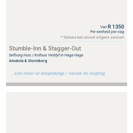
R 1350
Van
Per eenheid per nag
* Tariewe kan wissel volgens seisoen
Stumble-Inn & Stagger-Out
Selfsorg Huis / Kothuis Verblyf in Haga Haga
Amatola & Stormberg
…sien meer vir besprekings / navrae en inligting.