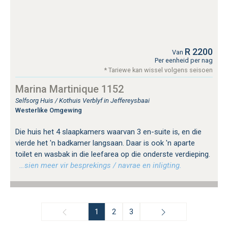
R 2200
Van
Per eenheid per nag
* Tariewe kan wissel volgens seisoen
Marina Martinique 1152
Selfsorg Huis / Kothuis Verblyf in Jeffereysbaai
Westerlike Omgewing
Die huis het 4 slaapkamers waarvan 3 en-suite is, en die
vierde het 'n badkamer langsaan. Daar is ook 'n aparte
toilet en wasbak in die leefarea op die onderste verdieping.
…sien meer vir besprekings / navrae en inligting.
1
2
3