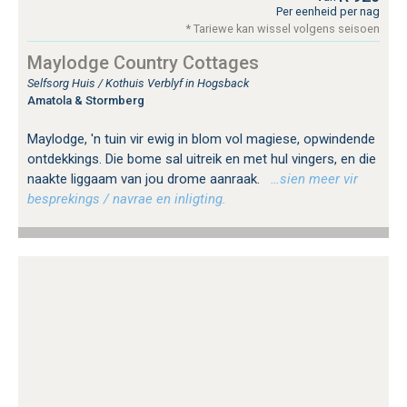
Per eenheid per nag
* Tariewe kan wissel volgens seisoen
Maylodge Country Cottages
Selfsorg Huis / Kothuis Verblyf in Hogsback
Amatola & Stormberg
Maylodge, 'n tuin vir ewig in blom vol magiese, opwindende
ontdekkings. Die bome sal uitreik en met hul vingers, en die
naakte liggaam van jou drome aanraak.
…sien meer vir
besprekings / navrae en inligting.