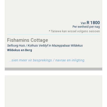
R 1800
Van
Per eenheid per nag
* Tariewe kan wissel volgens seisoen
Fishamins Cottage
Selfsorg Huis / Kothuis Verblyf in Mazeppabaai Wildekus
Wildekus en Berg
…sien meer vir besprekings / navrae en inligting.