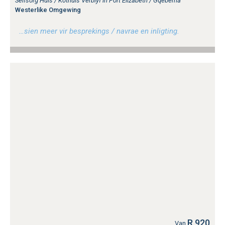
Selfsorg Huis / Kothuis Verblyf in Port Elizabeth / Gqeberha
Westerlike Omgewing
…sien meer vir besprekings / navrae en inligting.
R 920
Van