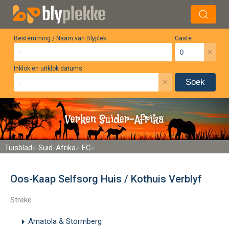
Bestemming / Naam van Blyplek
Gaste
×
Inklok en uitklok datums
×
Soek
Verken Suider-Afrika
Tuisblad
Suid-Afrika
EC
Oos-Kaap Selfsorg Huis / Kothuis Verblyf
Streke
Amatola & Stormberg