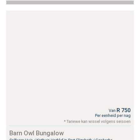
R 750
Van
Per eenheid per nag
* Tariewe kan wissel volgens seisoen
Barn Owl Bungalow