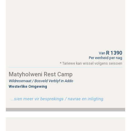
R 1390
Van
Per eenheid per nag
* Tariewe kan wissel volgens seisoen
Matyholweni Rest Camp
Wildreservaat / Bosveld Verblyf in Addo
Westerlike Omgewing
…sien meer vir besprekings / navrae en inligting.