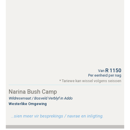
R 1150
Van
Per eenheid per nag
* Tariewe kan wissel volgens seisoen
Narina Bush Camp
Wildreservaat / Bosveld Verblyf in Addo
Westerlike Omgewing
…sien meer vir besprekings / navrae en inligting.