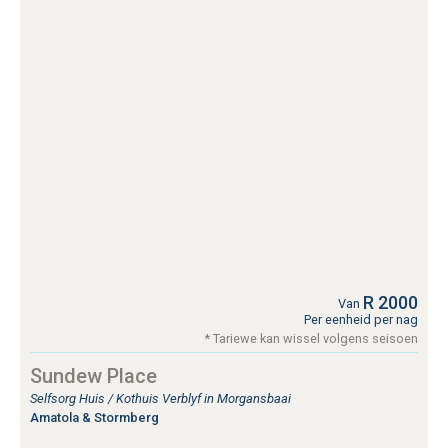
R 2000
Van
Per eenheid per nag
* Tariewe kan wissel volgens seisoen
Sundew Place
Selfsorg Huis / Kothuis Verblyf in Morgansbaai
Amatola & Stormberg