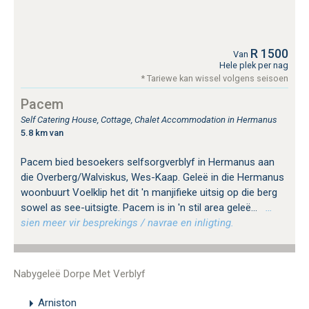
R 1500
Van
Hele plek per nag
* Tariewe kan wissel volgens seisoen
Pacem
Self Catering House, Cottage, Chalet Accommodation in Hermanus
5.8 km van
Pacem bied besoekers selfsorgverblyf in Hermanus aan
die Overberg/Walviskus, Wes-Kaap. Geleë in die Hermanus
woonbuurt Voelklip het dit 'n manjifieke uitsig op die berg
sowel as see-uitsigte. Pacem is in 'n stil area geleë...
…
sien meer vir besprekings / navrae en inligting.
Nabygeleë Dorpe Met Verblyf
Arniston