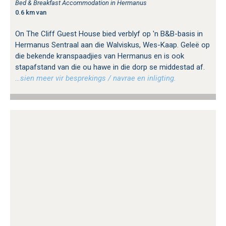
Bed & Breakfast Accommodation in Hermanus
0.6 km van
On The Cliff Guest House bied verblyf op 'n B&B-basis in
Hermanus Sentraal aan die Walviskus, Wes-Kaap. Geleë op
die bekende kranspaadjies van Hermanus en is ook
stapafstand van die ou hawe in die dorp se middestad af.
…sien meer vir besprekings / navrae en inligting.