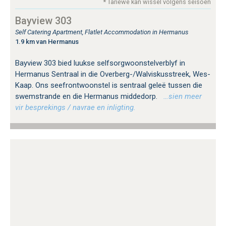
* Tariewe kan wissel volgens seisoen
Bayview 303
Self Catering Apartment, Flatlet Accommodation in Hermanus
1.9 km van Hermanus
Bayview 303 bied luukse selfsorgwoonstelverblyf in
Hermanus Sentraal in die Overberg-/Walviskusstreek, Wes-
Kaap. Ons seefrontwoonstel is sentraal geleë tussen die
swemstrande en die Hermanus middedorp.
…sien meer
vir besprekings / navrae en inligting.