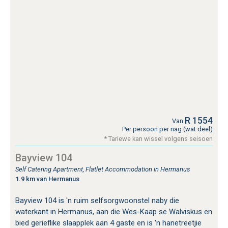
R 1554
Van
Per persoon per nag (wat deel)
* Tariewe kan wissel volgens seisoen
Bayview 104
Self Catering Apartment, Flatlet Accommodation in Hermanus
1.9 km van Hermanus
Bayview 104 is 'n ruim selfsorgwoonstel naby die
waterkant in Hermanus, aan die Wes-Kaap se Walviskus en
bied gerieflike slaapplek aan 4 gaste en is 'n hanetreetjie