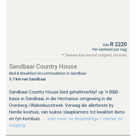
R 2220
Van
Per eenheid per nag
* Tariewe kan wissel volgens seisoen
Sandbaai Country House
Bed & Breakfast Accommodation in Sandbaai
3.7 km van Sandbaai
Sandbaai Country House bied gehalteverblyf op 'n B&B-
basis in Sandbaai, in die Hermanus-omgewing in die
Overberg-/Walviskusstreek. Verwag die allerbeste by
hierdie koshuis, van luukse slaapkamers tot kwaliteit diens
en fyn kombuis.
…sien meer vir besprekings / navrae en
inligting.