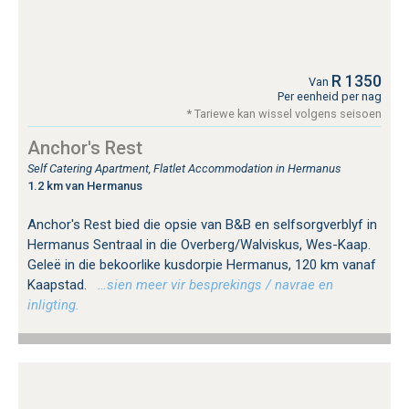
R 1350
Van
Per eenheid per nag
* Tariewe kan wissel volgens seisoen
Anchor's Rest
Self Catering Apartment, Flatlet Accommodation in Hermanus
1.2 km van Hermanus
Anchor's Rest bied die opsie van B&B en selfsorgverblyf in
Hermanus Sentraal in die Overberg/Walviskus, Wes-Kaap.
Geleë in die bekoorlike kusdorpie Hermanus, 120 km vanaf
Kaapstad.
…sien meer vir besprekings / navrae en
inligting.