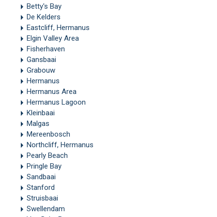
Betty's Bay
De Kelders
Eastcliff, Hermanus
Elgin Valley Area
Fisherhaven
Gansbaai
Grabouw
Hermanus
Hermanus Area
Hermanus Lagoon
Kleinbaai
Malgas
Mereenbosch
Northcliff, Hermanus
Pearly Beach
Pringle Bay
Sandbaai
Stanford
Struisbaai
Swellendam