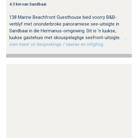
4.3 km van Sandbaai
138 Marine Beachfront Guesthouse bied voorry B&B-
verblyf met ononderbroke panoramiese see-uitsigte in
Sandbaai in die Hermanus-omgewing. Dit is 'n luukse,
luukse gastehuis met skouspelagtige seefront-uitsigte.
…
sien meer vir besprekings / navrae en inligting.