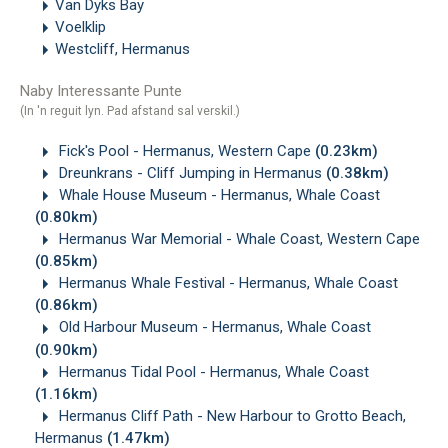
Van Dyks Bay
Voelklip
Westcliff, Hermanus
Naby Interessante Punte
(In 'n reguit lyn. Pad afstand sal verskil.)
Fick's Pool - Hermanus, Western Cape
(0.23km)
Dreunkrans - Cliff Jumping in Hermanus
(0.38km)
Whale House Museum - Hermanus, Whale Coast
(0.80km)
Hermanus War Memorial - Whale Coast, Western Cape
(0.85km)
Hermanus Whale Festival - Hermanus, Whale Coast
(0.86km)
Old Harbour Museum - Hermanus, Whale Coast
(0.90km)
Hermanus Tidal Pool - Hermanus, Whale Coast
(1.16km)
Hermanus Cliff Path - New Harbour to Grotto Beach,
Hermanus
(1.47km)