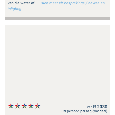
van die water af.
…sien meer vir besprekings / navrae en
inligting.
R 2030
Van
Per persoon per nag (wat deel)