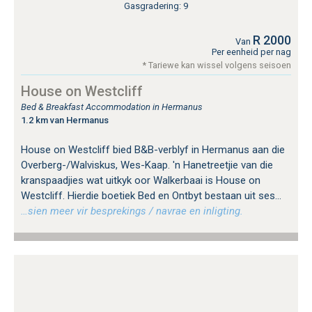
Gasgradering: 9
R 2000
Van
Per eenheid per nag
* Tariewe kan wissel volgens seisoen
House on Westcliff
Bed & Breakfast Accommodation in Hermanus
1.2 km van Hermanus
House on Westcliff bied B&B-verblyf in Hermanus aan die
Overberg-/Walviskus, Wes-Kaap. 'n Hanetreetjie van die
kranspaadjies wat uitkyk oor Walkerbaai is House on
Westcliff. Hierdie boetiek Bed en Ontbyt bestaan ​​uit ses...
…sien meer vir besprekings / navrae en inligting.