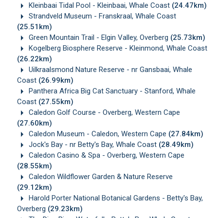
Kleinbaai Tidal Pool - Kleinbaai, Whale Coast
(24.47km)
Strandveld Museum - Franskraal, Whale Coast
(25.51km)
Green Mountain Trail - Elgin Valley, Overberg
(25.73km)
Kogelberg Biosphere Reserve - Kleinmond, Whale Coast
(26.22km)
Uilkraalsmond Nature Reserve - nr Gansbaai, Whale
Coast
(26.99km)
Panthera Africa Big Cat Sanctuary - Stanford, Whale
Coast
(27.55km)
Caledon Golf Course - Overberg, Western Cape
(27.60km)
Caledon Museum - Caledon, Western Cape
(27.84km)
Jock's Bay - nr Betty's Bay, Whale Coast
(28.49km)
Caledon Casino & Spa - Overberg, Western Cape
(28.55km)
Caledon Wildflower Garden & Nature Reserve
(29.12km)
Harold Porter National Botanical Gardens - Betty's Bay,
Overberg
(29.23km)