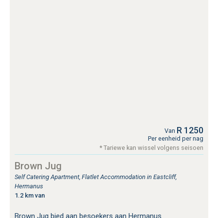
R 1250
Van
Per eenheid per nag
* Tariewe kan wissel volgens seisoen
Brown Jug
Self Catering Apartment, Flatlet Accommodation in Eastcliff,
Hermanus
1.2 km van
Brown Jug bied aan besoekers aan Hermanus