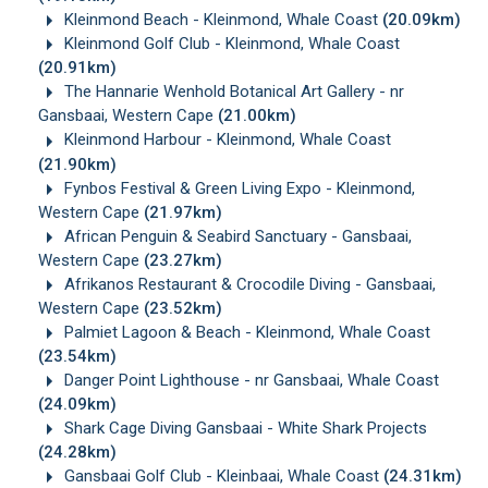
Kleinmond Beach - Kleinmond, Whale Coast
(20.09km)
Kleinmond Golf Club - Kleinmond, Whale Coast
(20.91km)
The Hannarie Wenhold Botanical Art Gallery - nr
Gansbaai, Western Cape
(21.00km)
Kleinmond Harbour - Kleinmond, Whale Coast
(21.90km)
Fynbos Festival & Green Living Expo - Kleinmond,
Western Cape
(21.97km)
African Penguin & Seabird Sanctuary - Gansbaai,
Western Cape
(23.27km)
Afrikanos Restaurant & Crocodile Diving - Gansbaai,
Western Cape
(23.52km)
Palmiet Lagoon & Beach - Kleinmond, Whale Coast
(23.54km)
Danger Point Lighthouse - nr Gansbaai, Whale Coast
(24.09km)
Shark Cage Diving Gansbaai - White Shark Projects
(24.28km)
Gansbaai Golf Club - Kleinbaai, Whale Coast
(24.31km)