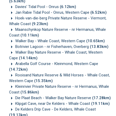
(5.63km)
Davies' Tidal Pool - Onrus
(6.12km)
Jan Rabie Tidal Pool - Onrus, Western Cape
(6.52km)
Hoek-van-die-berg Private Nature Reserve - Vermont,
Whale Coast
(9.23km)
Maanschynkop Nature Reserve - nr Hermanus, Whale
Coast
(10.11km)
Walker Bay - Whale Coast, Western Cape
(10.65km)
Botrivier Lagoon - nr Fisherhaven, Overberg
(13.83km)
Walker Bay Nature Reserve - Whale Coast, Western
Cape
(14.14km)
Arabella Golf Course - Kleinmond, Western Cape
(14.72km)
Rooisand Nature Reserve & Wild Horses - Whale Coast,
Western Cape
(15.35km)
Kleinrivier Private Nature Reserve - nr Hermanus, Whale
Coast
(15.86km)
Die Plaat Beach - Walker Bay Nature Reserve
(17.28km)
Klipgat Cave, near De Kelders - Whale Coast
(19.11km)
De Kelders Drip Cave - De Kelders, Whale Coast
(19.13km)