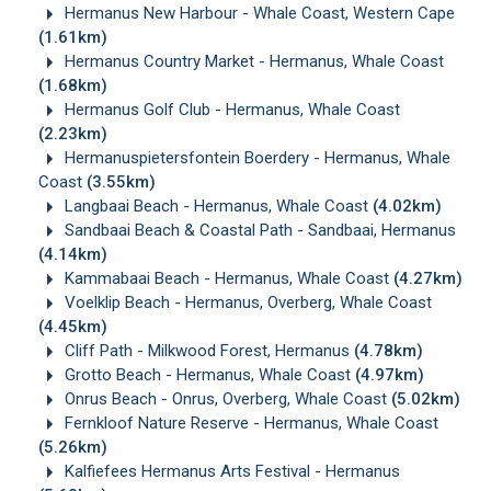
Hermanus New Harbour - Whale Coast, Western Cape
(1.61km)
Hermanus Country Market - Hermanus, Whale Coast
(1.68km)
Hermanus Golf Club - Hermanus, Whale Coast
(2.23km)
Hermanuspietersfontein Boerdery - Hermanus, Whale
Coast
(3.55km)
Langbaai Beach - Hermanus, Whale Coast
(4.02km)
Sandbaai Beach & Coastal Path - Sandbaai, Hermanus
(4.14km)
Kammabaai Beach - Hermanus, Whale Coast
(4.27km)
Voelklip Beach - Hermanus, Overberg, Whale Coast
(4.45km)
Cliff Path - Milkwood Forest, Hermanus
(4.78km)
Grotto Beach - Hermanus, Whale Coast
(4.97km)
Onrus Beach - Onrus, Overberg, Whale Coast
(5.02km)
Fernkloof Nature Reserve - Hermanus, Whale Coast
(5.26km)
Kalfiefees Hermanus Arts Festival - Hermanus