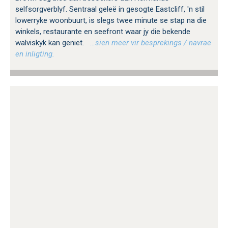
selfsorgverblyf. Sentraal geleë in gesogte Eastcliff, 'n stil
lowerryke woonbuurt, is slegs twee minute se stap na die
winkels, restaurante en seefront waar jy die bekende
walviskyk kan geniet.
…sien meer vir besprekings / navrae
en inligting.