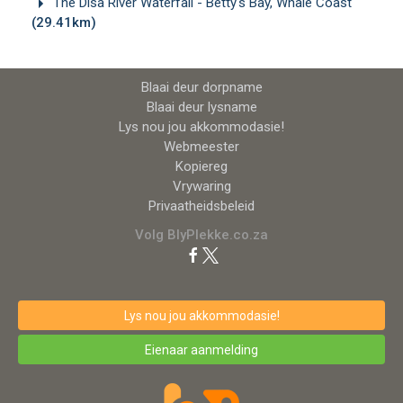
The Disa River Waterfall - Betty's Bay, Whale Coast
(29.41km)
Blaai deur dorpname
Blaai deur lysname
Lys nou jou akkommodasie!
Webmeester
Kopiereg
Vrywaring
Privaatheidsbeleid
Volg BlyPlekke.co.za
Lys nou jou akkommodasie!
Eienaar aanmelding