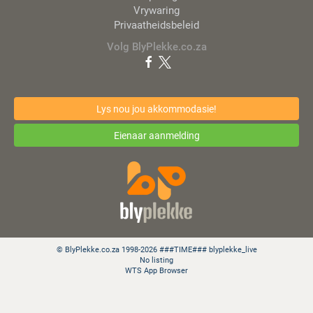
Vrywaring
Privaatheidsbeleid
Volg BlyPlekke.co.za
Lys nou jou akkommodasie!
Eienaar aanmelding
© BlyPlekke.co.za 1998-2026 ###TIME### blyplekke_live
No listing
WTS App Browser