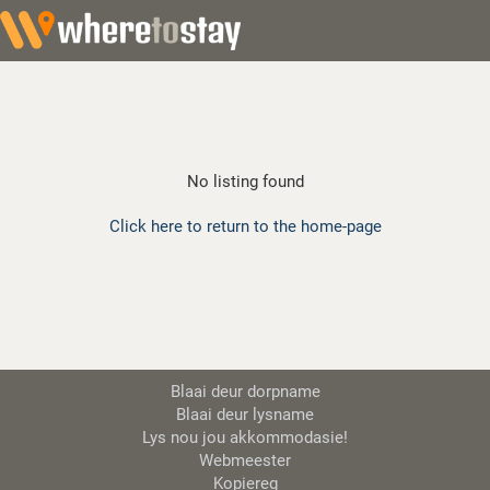
No listing found
Click here to return to the home-page
Blaai deur dorpname
Blaai deur lysname
Lys nou jou akkommodasie!
Webmeester
Kopiereg